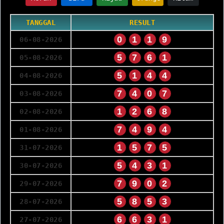
TANGGAL
RESULT
0
1
1
9
06-08-2026
5
7
6
1
05-08-2026
5
1
4
4
04-08-2026
7
4
0
7
03-08-2026
1
2
6
8
02-08-2026
7
4
9
4
01-08-2026
1
5
7
5
31-07-2026
5
4
3
1
30-07-2026
7
9
0
2
29-07-2026
5
8
5
3
28-07-2026
6
6
3
1
27-07-2026