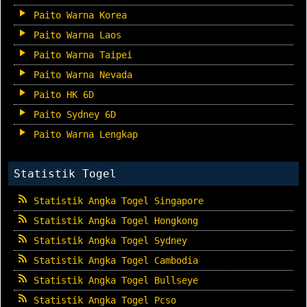
Paito Warna Korea
Paito Warna Laos
Paito Warna Taipei
Paito Warna Nevada
Paito HK 6D
Paito Sydney 6D
Paito Warna Lengkap
Statistik Togel
Statistik Angka Togel Singapore
Statistik Angka Togel Hongkong
Statistik Angka Togel Sydney
Statistik Angka Togel Cambodia
Statistik Angka Togel Bullseye
Statistik Angka Togel Pcso