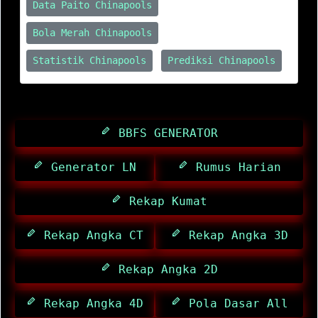
Data Paito Chinapools
Bola Merah Chinapools
Statistik Chinapools
Prediksi Chinapools
BBFS GENERATOR
Generator LN
Rumus Harian
Rekap Kumat
Rekap Angka CT
Rekap Angka 3D
Rekap Angka 2D
Rekap Angka 4D
Pola Dasar All