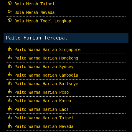
Bola Merah Taipei
Bola Merah Nevada
Bola Merah Togel Lengkap
Paito Harian Tercepat
Paito Warna Harian Singapore
Paito Warna Harian Hongkong
Paito Warna Harian Sydney
Paito Warna Harian Cambodia
Paito Warna Harian Bullseye
Paito Warna Harian Pcso
Paito Warna Harian Korea
Paito Warna Harian Laos
Paito Warna Harian Taipei
Paito Warna Harian Nevada