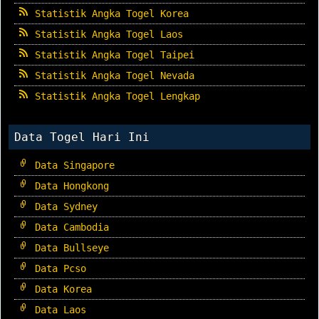
Statistik Angka Togel Korea
Statistik Angka Togel Laos
Statistik Angka Togel Taipei
Statistik Angka Togel Nevada
Statistik Angka Togel Lengkap
Data Togel Hari Ini
Data Singapore
Data Hongkong
Data Sydney
Data Cambodia
Data Bullseye
Data Pcso
Data Korea
Data Laos