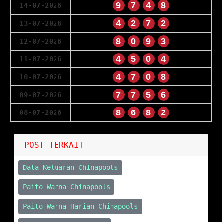
9
7
4
8
14-07-2026
4
2
7
2
13-07-2026
8
0
9
3
12-07-2026
4
5
0
4
11-07-2026
4
7
0
8
10-07-2026
7
7
5
6
09-07-2026
8
6
8
2
08-07-2026
POST TERKAIT
Data Keluaran Chinapools
Paito Warna Chinapools
Paito Warna Harian Chinapools