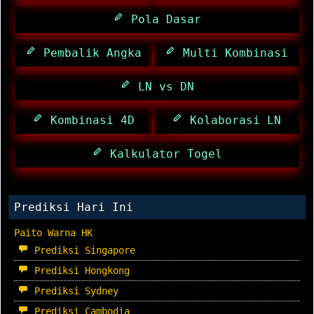
Pola Dasar
Pembalik Angka
Multi Kombinasi
LN vs DN
Kombinasi 4D
Kolaborasi LN
Kalkulator Togel
Prediksi Hari Ini
Paito Warna HK
Prediksi Singapore
Prediksi Hongkong
Prediksi Sydney
Prediksi Cambodia