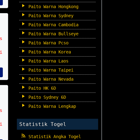
Paito Warna Hongkong
Paito Warna Sydney
Paito Warna Cambodia
Paito Warna Bullseye
s
Paito Warna Pcso
Paito Warna Korea
i
Paito Warna Laos
Paito Warna Taipei
Paito Warna Nevada
Paito HK 6D
Paito Sydney 6D
Paito Warna Lengkap
s
Statistik Togel
i
Statistik Angka Togel