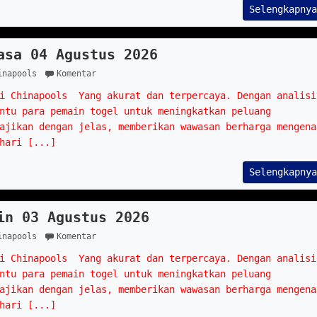
Selengkapnya
asa 04 Agustus 2026
inapools
Komentar
si Chinapools Yang akurat dan terpercaya. Dengan analisi
ntu para pemain togel untuk meningkatkan peluang
ajikan dengan jelas, memberikan wawasan berharga mengena
hari [...]
Selengkapnya
in 03 Agustus 2026
inapools
Komentar
si Chinapools Yang akurat dan terpercaya. Dengan analisi
ntu para pemain togel untuk meningkatkan peluang
ajikan dengan jelas, memberikan wawasan berharga mengena
hari [...]