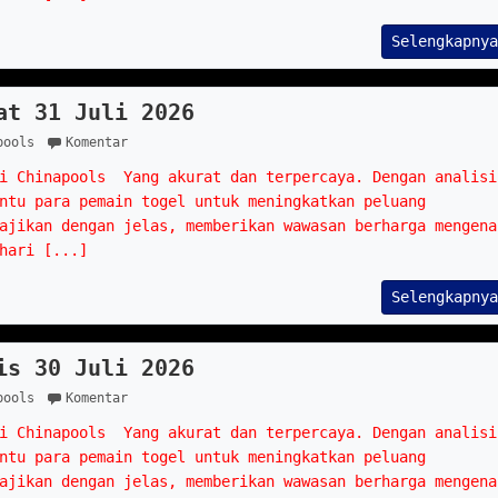
Selengkapnya
at 31 Juli 2026
pools
Komentar
si Chinapools Yang akurat dan terpercaya. Dengan analisi
ntu para pemain togel untuk meningkatkan peluang
ajikan dengan jelas, memberikan wawasan berharga mengena
hari [...]
Selengkapnya
is 30 Juli 2026
pools
Komentar
si Chinapools Yang akurat dan terpercaya. Dengan analisi
ntu para pemain togel untuk meningkatkan peluang
ajikan dengan jelas, memberikan wawasan berharga mengena