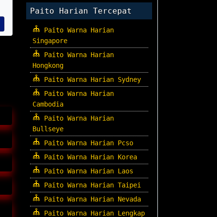
Paito Harian Tercepat
Paito Warna Harian
Singapore
Paito Warna Harian
Hongkong
Paito Warna Harian Sydney
Paito Warna Harian
Cambodia
Paito Warna Harian
Bullseye
Paito Warna Harian Pcso
Paito Warna Harian Korea
Paito Warna Harian Laos
Paito Warna Harian Taipei
Paito Warna Harian Nevada
Paito Warna Harian Lengkap