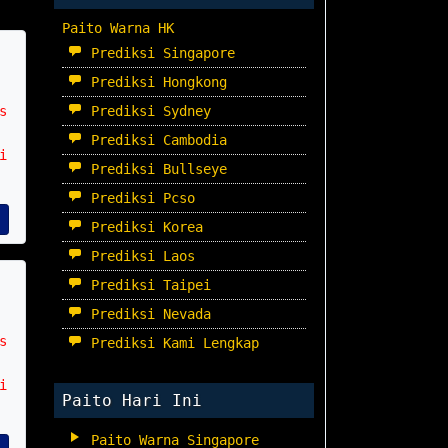
Paito Warna HK
Prediksi Singapore
Prediksi Hongkong
s
Prediksi Sydney
Prediksi Cambodia
i
Prediksi Bullseye
Prediksi Pcso
Prediksi Korea
Prediksi Laos
Prediksi Taipei
Prediksi Nevada
s
Prediksi Kami Lengkap
i
Paito Hari Ini
Paito Warna Singapore