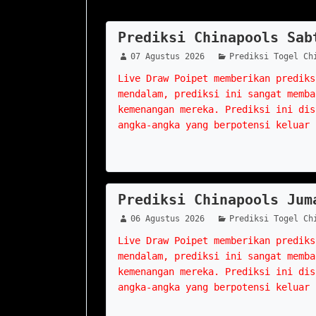
Prediksi Togel Chinapo
Prediksi Chinapools Sab
07 Agustus 2026
Prediksi Togel Ch
Live Draw Poipet memberikan predik
mendalam, prediksi ini sangat memba
kemenangan mereka. Prediksi ini dis
angka-angka yang berpotensi keluar 
Prediksi Chinapools Jum
06 Agustus 2026
Prediksi Togel Ch
Live Draw Poipet memberikan predik
mendalam, prediksi ini sangat memba
kemenangan mereka. Prediksi ini dis
angka-angka yang berpotensi keluar 