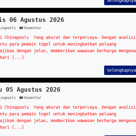
Selengkapnya
is 06 Agustus 2026
inapools
Komentar
si Chinapools Yang akurat dan terpercaya. Dengan analisi
ntu para pemain togel untuk meningkatkan peluang
ajikan dengan jelas, memberikan wawasan berharga mengena
hari [...]
Selengkapnya
u 05 Agustus 2026
inapools
Komentar
si Chinapools Yang akurat dan terpercaya. Dengan analisi
ntu para pemain togel untuk meningkatkan peluang
ajikan dengan jelas, memberikan wawasan berharga mengena
hari [...]