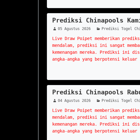
Prediksi Chinapools Kam
05 Agustus 2026
Prediksi Togel Ch
Live Draw Poipet memberikan predik
mendalam, prediksi ini sangat memba
kemenangan mereka. Prediksi ini dis
angka-angka yang berpotensi keluar 
Prediksi Chinapools Rab
04 Agustus 2026
Prediksi Togel Ch
Live Draw Poipet memberikan predik
mendalam, prediksi ini sangat memba
kemenangan mereka. Prediksi ini dis
angka-angka yang berpotensi keluar 