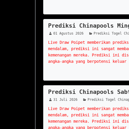
Prediksi Chinapools Min
01 Agustus 2026
Prediksi Togel Ch
Live Draw Poipet memberikan predik
mendalam, prediksi ini sangat memba
kemenangan mereka. Prediksi ini dis
angka-angka yang berpotensi keluar 
Prediksi Chinapools Sab
31 Juli 2026
Prediksi Togel China
Live Draw Poipet memberikan predik
mendalam, prediksi ini sangat memba
kemenangan mereka. Prediksi ini dis
angka-angka yang berpotensi keluar 