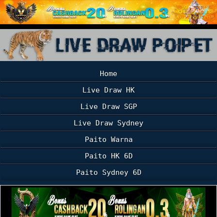
Home
Live Draw HK
Live Draw SGP
Live Draw Sydney
Paito Warna
Paito HK 6D
Paito Sydney 6D