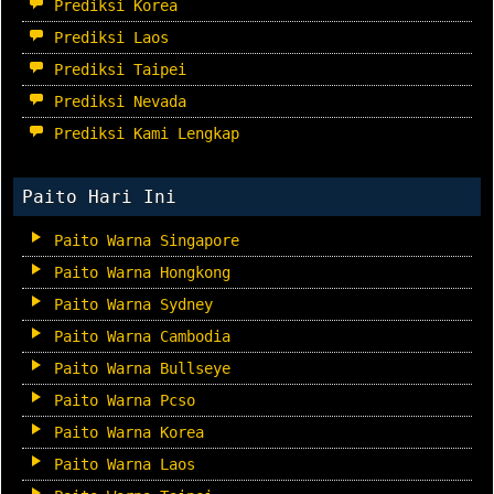
Prediksi Korea
Prediksi Laos
Prediksi Taipei
Prediksi Nevada
Prediksi Kami Lengkap
Paito Hari Ini
Paito Warna Singapore
Paito Warna Hongkong
Paito Warna Sydney
Paito Warna Cambodia
Paito Warna Bullseye
Paito Warna Pcso
Paito Warna Korea
Paito Warna Laos