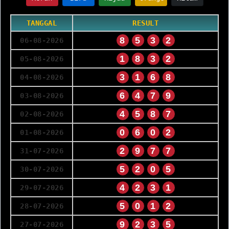
TANGGAL
RESULT
8
5
3
2
06-08-2026
1
8
3
2
05-08-2026
3
1
6
8
04-08-2026
6
4
7
9
03-08-2026
4
5
8
7
02-08-2026
0
6
0
2
01-08-2026
2
9
7
7
31-07-2026
5
2
0
5
30-07-2026
4
2
3
1
29-07-2026
5
0
1
2
28-07-2026
9
2
3
5
27-07-2026