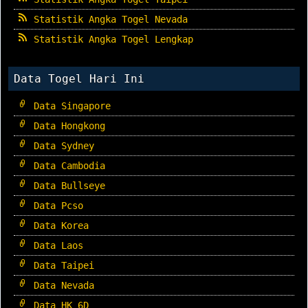
Statistik Angka Togel Nevada
Statistik Angka Togel Lengkap
Data Togel Hari Ini
Data Singapore
Data Hongkong
Data Sydney
Data Cambodia
Data Bullseye
Data Pcso
Data Korea
Data Laos
Data Taipei
Data Nevada
Data HK 6D