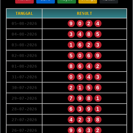
TANGGAL
RESULT
9
0
2
4
05-08-2026
3
4
8
5
04-08-2026
1
6
2
3
03-08-2026
5
0
6
9
02-08-2026
8
6
4
2
01-08-2026
0
5
4
3
31-07-2026
2
1
5
6
30-07-2026
7
9
8
1
29-07-2026
6
3
9
1
28-07-2026
4
2
3
8
27-07-2026
9
6
3
2
26-07-2026