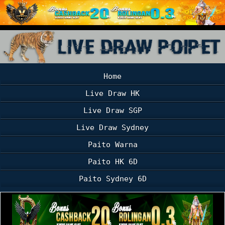
Home
Live Draw HK
Live Draw SGP
Live Draw Sydney
Paito Warna
Paito HK 6D
Paito Sydney 6D