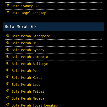
Data Sydney 6D
Data Togel Lengkap
Bola Merah 6D
Bola Merah Singapore
Bola Merah HK
Bola Merah Sydney
Bola Merah Cambodia
Bola Merah Bullseye
Bola Merah Pcso
Bola Merah Korea
Bola Merah Laos
Bola Merah Taipei
Bola Merah Nevada
Bola Merah Togel Lengkap