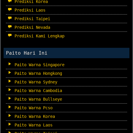
Prediksi Korea
Prediksi Laos
Prediksi Taipei
Prediksi Nevada
Prediksi Kami Lengkap
Paito Hari Ini
Paito Warna Singapore
Paito Warna Hongkong
Paito Warna Sydney
Paito Warna Cambodia
Paito Warna Bullseye
Paito Warna Pcso
Paito Warna Korea
Paito Warna Laos