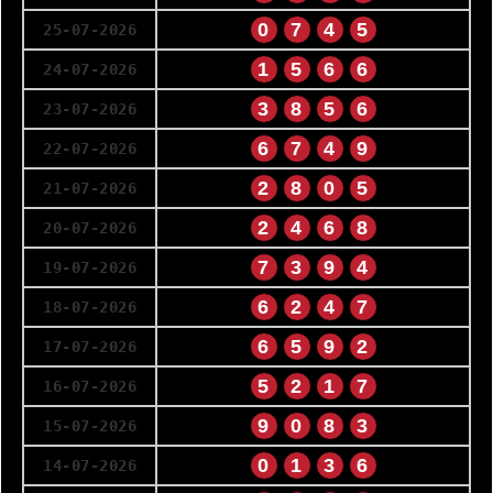
0
7
4
5
25-07-2026
1
5
6
6
24-07-2026
3
8
5
6
23-07-2026
6
7
4
9
22-07-2026
2
8
0
5
21-07-2026
2
4
6
8
20-07-2026
7
3
9
4
19-07-2026
6
2
4
7
18-07-2026
6
5
9
2
17-07-2026
5
2
1
7
16-07-2026
9
0
8
3
15-07-2026
0
1
3
6
14-07-2026