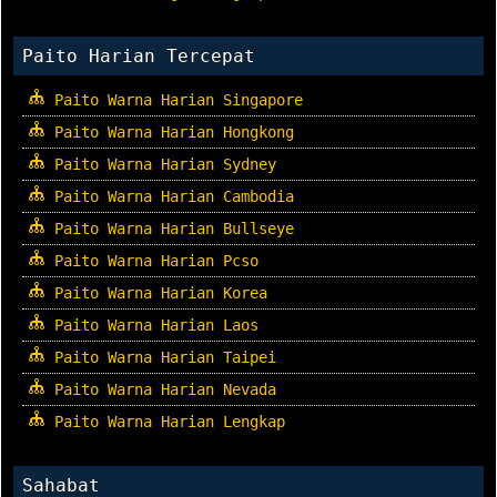
Paito Harian Tercepat
Paito Warna Harian Singapore
Paito Warna Harian Hongkong
Paito Warna Harian Sydney
Paito Warna Harian Cambodia
Paito Warna Harian Bullseye
Paito Warna Harian Pcso
Paito Warna Harian Korea
Paito Warna Harian Laos
Paito Warna Harian Taipei
Paito Warna Harian Nevada
Paito Warna Harian Lengkap
Sahabat