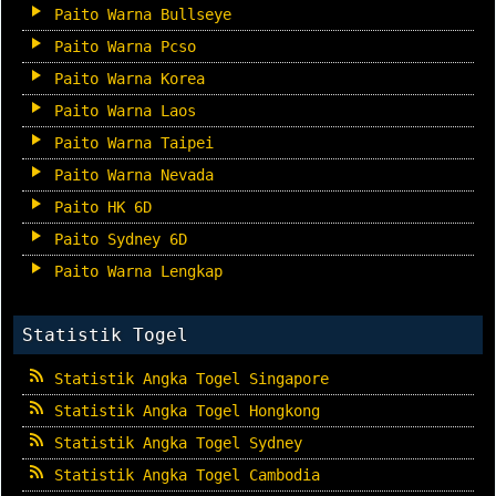
Paito Warna Bullseye
Paito Warna Pcso
Paito Warna Korea
Paito Warna Laos
Paito Warna Taipei
Paito Warna Nevada
Paito HK 6D
Paito Sydney 6D
Paito Warna Lengkap
Statistik Togel
Statistik Angka Togel Singapore
Statistik Angka Togel Hongkong
Statistik Angka Togel Sydney
Statistik Angka Togel Cambodia