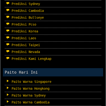
Prediksi Sydney
Prediksi Cambodia
Prediksi Bullseye
Prediksi Pcso
Prediksi Korea
Prediksi Laos
Prediksi Taipei
Prediksi Nevada
Prediksi Kami Lengkap
Paito Hari Ini
Paito Warna Singapore
Paito Warna Hongkong
Paito Warna Sydney
Paito Warna Cambodia