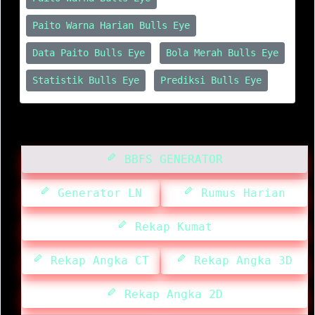
Paito Warna Harian Bulls Eye
Data Paito Bulls Eye
Bola Merah Bulls Eye
Statistik Bulls Eye
Prediksi Bulls Eye
BBFS GENERATOR
Generator LN
Rumus Harian
Rekap Kumat
Rekap Angka CT
Rekap Angka 3D
Rekap Angka 2D