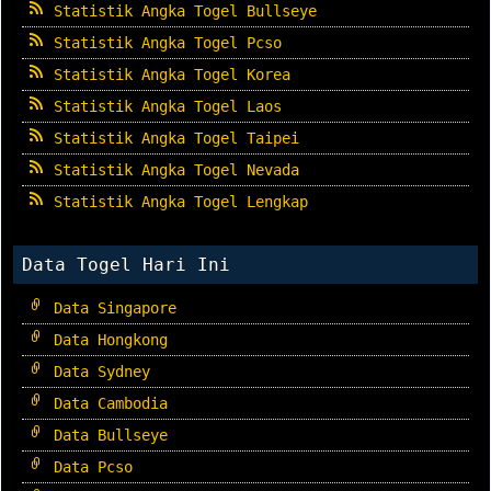
Statistik Angka Togel Bullseye
Statistik Angka Togel Pcso
Statistik Angka Togel Korea
Statistik Angka Togel Laos
Statistik Angka Togel Taipei
Statistik Angka Togel Nevada
Statistik Angka Togel Lengkap
Data Togel Hari Ini
Data Singapore
Data Hongkong
Data Sydney
Data Cambodia
Data Bullseye
Data Pcso