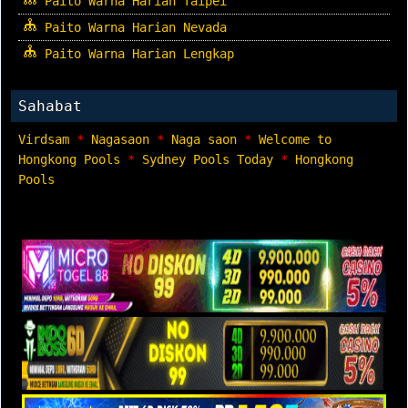
Paito Warna Harian Taipei
Paito Warna Harian Nevada
Paito Warna Harian Lengkap
Sahabat
Virdsam
*
Nagasaon
*
Naga saon
*
Welcome to
Hongkong Pools
*
Sydney Pools Today
*
Hongkong
Pools