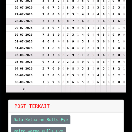
25-07-2026
5
4
3
7
1
3
8
2
5
9
5
8
3
2
0
9
9
26-07-2026
0
9
7
5
3
8
5
4
3
5
8
3
2
5
5
3
8
27-07-2026
7
8
8
0
8
7
3
1
4
9
4
4
8
3
9
9
9
28-07-2026
2
7
2
4
6
0
7
7
6
6
3
1
4
5
1
6
7
29-07-2026
8
5
9
4
4
8
9
8
3
1
4
3
6
9
8
1
9
30-07-2026
7
5
8
0
8
7
3
1
4
9
4
4
8
3
9
9
9
31-07-2026
4
6
9
4
4
8
9
8
3
1
4
3
6
9
8
1
9
01-08-2026
2
1
6
8
5
6
0
6
2
8
1
9
1
1
7
8
6
02-08-2026
6
4
7
8
6
7
9
7
1
8
9
4
6
1
6
8
5
03-08-2026
9
7
3
0
3
2
3
5
9
9
9
5
8
4
4
9
4
04-08-2026
3
7
6
0
6
6
8
5
3
2
5
9
3
3
8
2
1
05-08-2026
9
3
8
5
4
7
5
3
2
5
7
4
2
6
5
2
7
06-08-2026
7
5
9
8
8
9
6
6
5
0
5
6
9
6
0
0
0
x
POST TERKAIT
Data Keluaran Bulls Eye
Paito Warna Bulls Eye