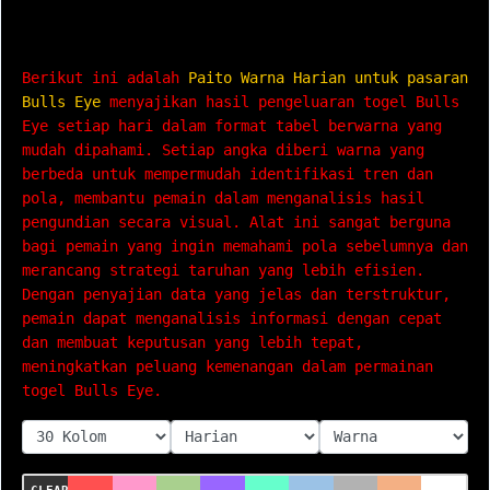
Paito Warna Harian Bulls Eye
Berikut ini adalah
Paito Warna Harian untuk pasaran
Bulls Eye
menyajikan hasil pengeluaran togel Bulls
Eye setiap hari dalam format tabel berwarna yang
mudah dipahami. Setiap angka diberi warna yang
berbeda untuk mempermudah identifikasi tren dan
pola, membantu pemain dalam menganalisis hasil
pengundian secara visual. Alat ini sangat berguna
bagi pemain yang ingin memahami pola sebelumnya dan
merancang strategi taruhan yang lebih efisien.
Dengan penyajian data yang jelas dan terstruktur,
pemain dapat menganalisis informasi dengan cepat
dan membuat keputusan yang lebih tepat,
meningkatkan peluang kemenangan dalam permainan
togel Bulls Eye.