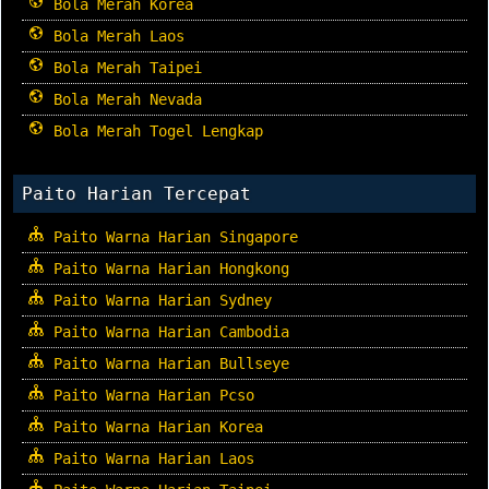
Bola Merah Korea
Bola Merah Laos
Bola Merah Taipei
Bola Merah Nevada
Bola Merah Togel Lengkap
Paito Harian Tercepat
Paito Warna Harian Singapore
Paito Warna Harian Hongkong
Paito Warna Harian Sydney
Paito Warna Harian Cambodia
Paito Warna Harian Bullseye
Paito Warna Harian Pcso
Paito Warna Harian Korea
Paito Warna Harian Laos