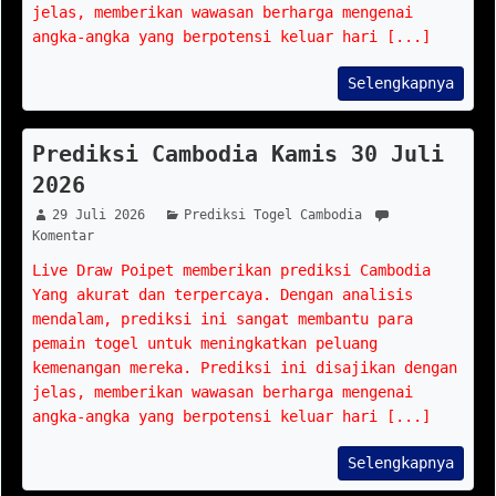
jelas, memberikan wawasan berharga mengenai
angka-angka yang berpotensi keluar hari [...]
Selengkapnya
Prediksi Cambodia Kamis 30 Juli
2026
29 Juli 2026
Prediksi Togel Cambodia
Komentar
Live Draw Poipet memberikan prediksi Cambodia
Yang akurat dan terpercaya. Dengan analisis
mendalam, prediksi ini sangat membantu para
pemain togel untuk meningkatkan peluang
kemenangan mereka. Prediksi ini disajikan dengan
jelas, memberikan wawasan berharga mengenai
angka-angka yang berpotensi keluar hari [...]
Selengkapnya