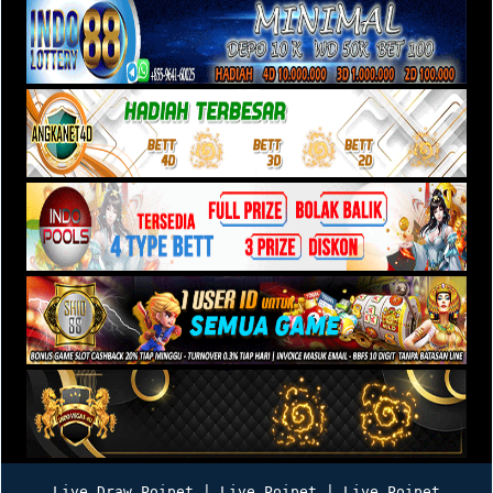
Live Draw Poipet | Live Poipet | Live Poipet