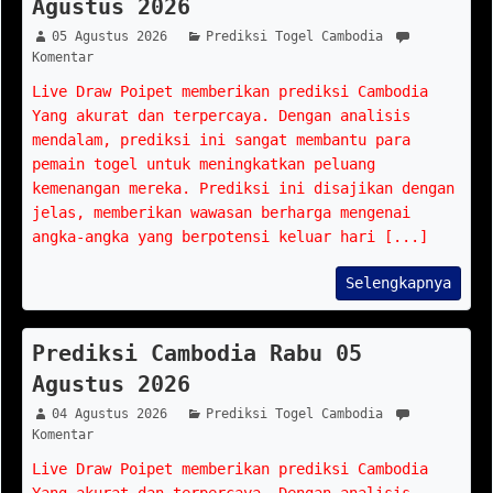
Agustus 2026
05 Agustus 2026
Prediksi Togel Cambodia
Komentar
Live Draw Poipet memberikan prediksi Cambodia
Yang akurat dan terpercaya. Dengan analisis
mendalam, prediksi ini sangat membantu para
pemain togel untuk meningkatkan peluang
kemenangan mereka. Prediksi ini disajikan dengan
jelas, memberikan wawasan berharga mengenai
angka-angka yang berpotensi keluar hari [...]
Selengkapnya
Prediksi Cambodia Rabu 05
Agustus 2026
04 Agustus 2026
Prediksi Togel Cambodia
Komentar
Live Draw Poipet memberikan prediksi Cambodia
Yang akurat dan terpercaya. Dengan analisis