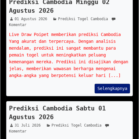
Prediksi Cambodia Minggu 02
Agustus 2026
01 Agustus 2026
Prediksi Togel Cambodia
Komentar
Live Draw Poipet memberikan prediksi Cambodia
Yang akurat dan terpercaya. Dengan analisis
mendalam, prediksi ini sangat membantu para
pemain togel untuk meningkatkan peluang
kemenangan mereka. Prediksi ini disajikan dengan
jelas, memberikan wawasan berharga mengenai
angka-angka yang berpotensi keluar hari [...]
Selengkapnya
Prediksi Cambodia Sabtu 01
Agustus 2026
31 Juli 2026
Prediksi Togel Cambodia
Komentar