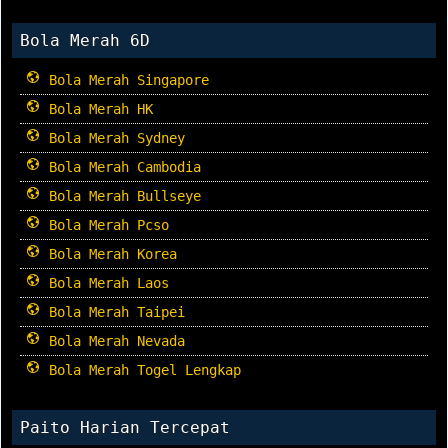
Bola Merah 6D
Bola Merah Singapore
Bola Merah HK
Bola Merah Sydney
Bola Merah Cambodia
Bola Merah Bullseye
Bola Merah Pcso
Bola Merah Korea
Bola Merah Laos
Bola Merah Taipei
Bola Merah Nevada
Bola Merah Togel Lengkap
Paito Harian Tercepat