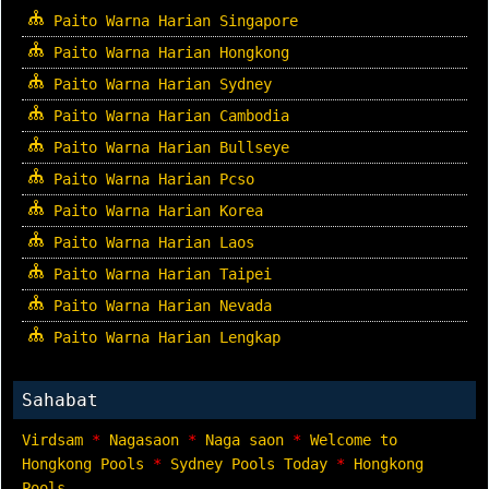
Paito Warna Harian Singapore
Paito Warna Harian Hongkong
Paito Warna Harian Sydney
Paito Warna Harian Cambodia
Paito Warna Harian Bullseye
Paito Warna Harian Pcso
Paito Warna Harian Korea
Paito Warna Harian Laos
Paito Warna Harian Taipei
Paito Warna Harian Nevada
Paito Warna Harian Lengkap
Sahabat
Virdsam
*
Nagasaon
*
Naga saon
*
Welcome to
Hongkong Pools
*
Sydney Pools Today
*
Hongkong
Pools