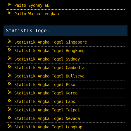
Paito Sydney 6D
Paito Warna Lengkap
Statistik Togel
Statistik Angka Togel Singapore
Statistik Angka Togel Hongkong
Statistik Angka Togel Sydney
Statistik Angka Togel Cambodia
Statistik Angka Togel Bullseye
Statistik Angka Togel Pcso
Statistik Angka Togel Korea
Statistik Angka Togel Laos
Statistik Angka Togel Taipei
Statistik Angka Togel Nevada
Statistik Angka Togel Lengkap