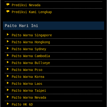
Prediksi Nevada
Prediksi Kami Lengkap
Paito Hari Ini
Paito Warna Singapore
Paito Warna Hongkong
Paito Warna Sydney
Paito Warna Cambodia
Paito Warna Bullseye
Paito Warna Pcso
Paito Warna Korea
Paito Warna Laos
Paito Warna Taipei
Paito Warna Nevada
Paito HK 6D