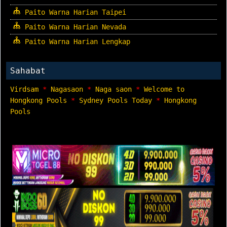
Paito Warna Harian Taipei
Paito Warna Harian Nevada
Paito Warna Harian Lengkap
Sahabat
Virdsam
*
Nagasaon
*
Naga saon
*
Welcome to
Hongkong Pools
*
Sydney Pools Today
*
Hongkong
Pools