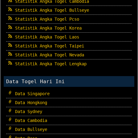
Statistik Angka Togel Cambodia
Statistik Angka Togel Bullseye
Statistik Angka Togel Pcso
Statistik Angka Togel Korea
Statistik Angka Togel Laos
Statistik Angka Togel Taipei
Statistik Angka Togel Nevada
Statistik Angka Togel Lengkap
Data Togel Hari Ini
Data Singapore
Data Hongkong
Data Sydney
Data Cambodia
Data Bullseye