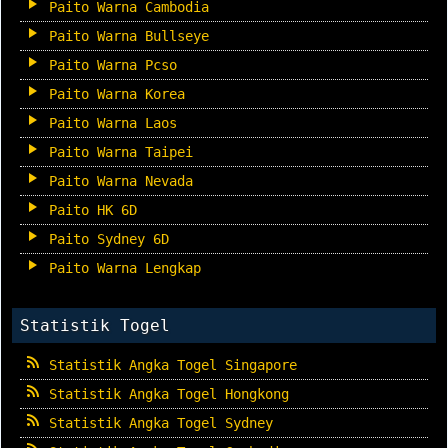
Paito Warna Cambodia
Paito Warna Bullseye
Paito Warna Pcso
Paito Warna Korea
Paito Warna Laos
Paito Warna Taipei
Paito Warna Nevada
Paito HK 6D
Paito Sydney 6D
Paito Warna Lengkap
Statistik Togel
Statistik Angka Togel Singapore
Statistik Angka Togel Hongkong
Statistik Angka Togel Sydney