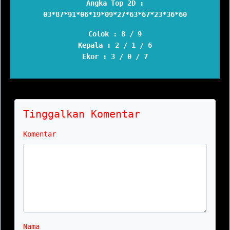
Angka Top 2D :
03*87*91*06*19*09*27*63*67*23*36*60
Colok :
8 / 9
Kepala :
2 / 1 / 6
Ekor :
3 / 0 / 7
Tinggalkan Komentar
Komentar
Nama