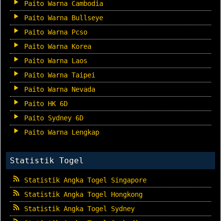
Paito Warna Cambodia
Paito Warna Bullseye
Paito Warna Pcso
Paito Warna Korea
Paito Warna Laos
Paito Warna Taipei
Paito Warna Nevada
Paito HK 6D
Paito Sydney 6D
Paito Warna Lengkap
Statistik Togel
Statistik Angka Togel Singapore
Statistik Angka Togel Hongkong
Statistik Angka Togel Sydney