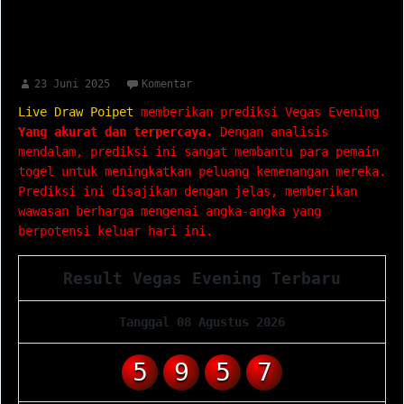
Prediksi Vegas Evening Selasa
24 Juni 2025
23 Juni 2025
Komentar
Live Draw Poipet
memberikan prediksi Vegas Evening
Yang akurat dan terpercaya.
Dengan analisis
mendalam, prediksi ini sangat membantu para pemain
togel untuk meningkatkan peluang kemenangan mereka.
Prediksi ini disajikan dengan jelas, memberikan
wawasan berharga mengenai angka-angka yang
berpotensi keluar hari ini.
Result Vegas Evening Terbaru
Tanggal 08 Agustus 2026
5
9
5
7