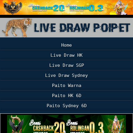
Home
Live Draw HK
Live Draw SGP
Live Draw Sydney
Paito Warna
Paito HK 6D
Paito Sydney 6D