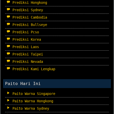
Prediksi Hongkong
Prediksi Sydney
Prediksi Cambodia
Prediksi Bullseye
Prediksi Pcso
Prediksi Korea
Prediksi Laos
Prediksi Taipei
Prediksi Nevada
Prediksi Kami Lengkap
Paito Hari Ini
Paito Warna Singapore
Paito Warna Hongkong
Paito Warna Sydney