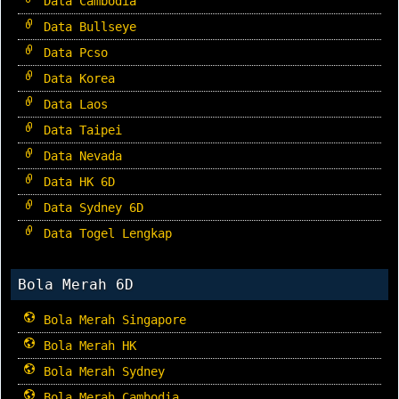
Data Cambodia
Data Bullseye
Data Pcso
Data Korea
Data Laos
Data Taipei
Data Nevada
Data HK 6D
Data Sydney 6D
Data Togel Lengkap
Bola Merah 6D
Bola Merah Singapore
Bola Merah HK
Bola Merah Sydney
Bola Merah Cambodia