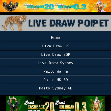
Home
Live Draw HK
Live Draw SGP
Live Draw Sydney
Paito Warna
Paito HK 6D
Paito Sydney 6D