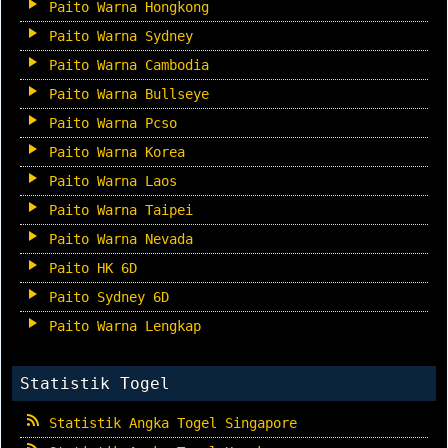
Paito Warna Hongkong
Paito Warna Sydney
Paito Warna Cambodia
Paito Warna Bullseye
Paito Warna Pcso
Paito Warna Korea
Paito Warna Laos
Paito Warna Taipei
Paito Warna Nevada
Paito HK 6D
Paito Sydney 6D
Paito Warna Lengkap
Statistik Togel
Statistik Angka Togel Singapore