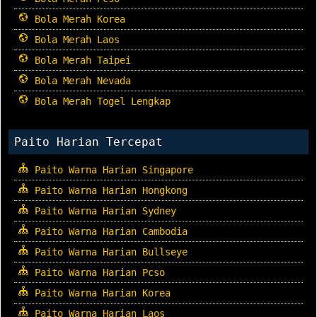
Bola Merah Korea
Bola Merah Laos
Bola Merah Taipei
Bola Merah Nevada
Bola Merah Togel Lengkap
Paito Harian Tercepat
Paito Warna Harian Singapore
Paito Warna Harian Hongkong
Paito Warna Harian Sydney
Paito Warna Harian Cambodia
Paito Warna Harian Bullseye
Paito Warna Harian Pcso
Paito Warna Harian Korea
Paito Warna Harian Laos