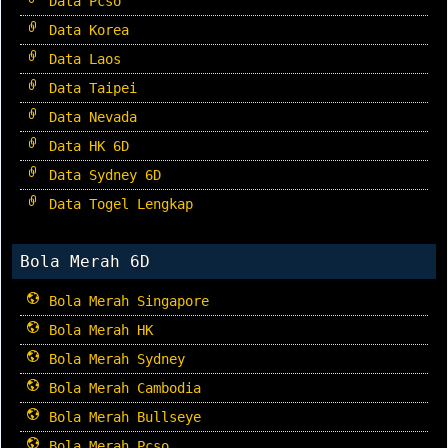
Data Pcso
Data Korea
Data Laos
Data Taipei
Data Nevada
Data HK 6D
Data Sydney 6D
Data Togel Lengkap
Bola Merah 6D
Bola Merah Singapore
Bola Merah HK
Bola Merah Sydney
Bola Merah Cambodia
Bola Merah Bullseye
Bola Merah Pcso