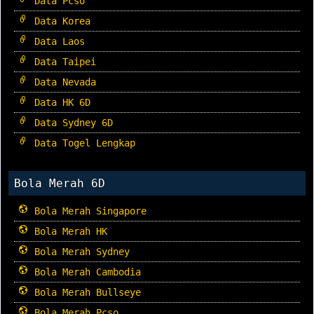
Data Pcso
Data Korea
Data Laos
Data Taipei
Data Nevada
Data HK 6D
Data Sydney 6D
Data Togel Lengkap
Bola Merah 6D
Bola Merah Singapore
Bola Merah HK
Bola Merah Sydney
Bola Merah Cambodia
Bola Merah Bullseye
Bola Merah Pcso