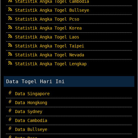
Statistik Angka Togel Cambodia
Statistik Angka Togel Bullseye
Statistik Angka Togel Pcso
Statistik Angka Togel Korea
Statistik Angka Togel Laos
Statistik Angka Togel Taipei
Statistik Angka Togel Nevada
Statistik Angka Togel Lengkap
Data Togel Hari Ini
Data Singapore
Data Hongkong
Data Sydney
Data Cambodia
Data Bullseye