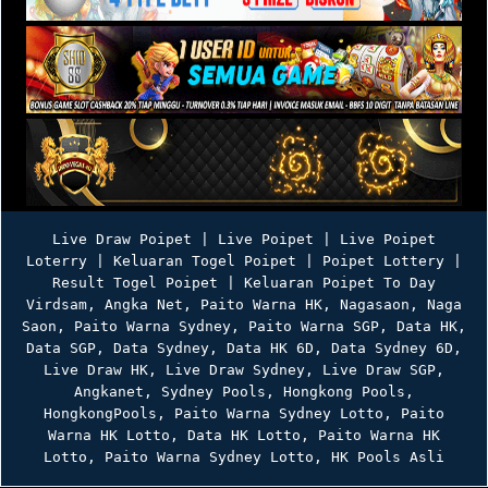
Live Draw Poipet | Live Poipet | Live Poipet
Loterry | Keluaran Togel Poipet | Poipet Lottery |
Result Togel Poipet | Keluaran Poipet To Day
Virdsam
,
Angka Net
,
Paito Warna HK
,
Nagasaon
,
Naga
Saon
,
Paito Warna Sydney
,
Paito Warna SGP
,
Data HK
,
Data SGP
,
Data Sydney
,
Data HK 6D
,
Data Sydney 6D
,
Live Draw HK
,
Live Draw Sydney
,
Live Draw SGP
,
Angkanet
,
Sydney Pools
,
Hongkong Pools
,
HongkongPools
,
Paito Warna Sydney Lotto
,
Paito
Warna HK Lotto
,
Data HK Lotto
,
Paito Warna HK
Lotto
,
Paito Warna Sydney Lotto
,
HK Pools Asli