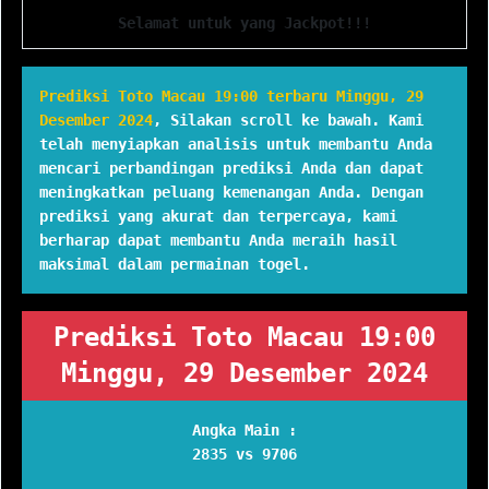
Selamat untuk yang Jackpot!!!
Prediksi Toto Macau 19:00 terbaru Minggu, 29
Desember 2024
,
Silakan scroll ke bawah. Kami
telah menyiapkan analisis untuk membantu Anda
mencari perbandingan prediksi Anda dan dapat
meningkatkan peluang kemenangan Anda. Dengan
prediksi yang akurat dan terpercaya, kami
berharap dapat membantu Anda meraih hasil
maksimal dalam permainan togel.
Prediksi Toto Macau 19:00
Minggu, 29 Desember 2024
Angka Main :
2835 vs 9706