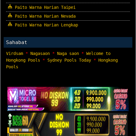
Paito Warna Harian Taipei
Paito Warna Harian Nevada
Paito Warna Harian Lengkap
Sahabat
Virdsam
*
Nagasaon
*
Naga saon
*
Welcome to
Hongkong Pools
*
Sydney Pools Today
*
Hongkong
Pools