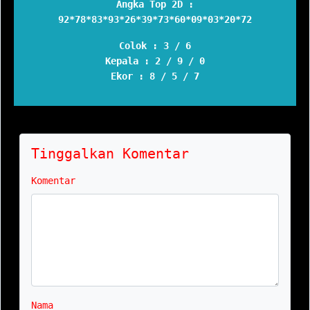
Angka Top 2D :
92*78*83*93*26*39*73*60*09*03*20*72
Colok :
3 / 6
Kepala :
2 / 9 / 0
Ekor :
8 / 5 / 7
Tinggalkan Komentar
Komentar
Nama