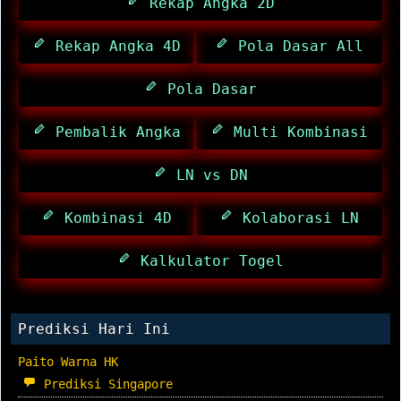
Rekap Angka 2D
Rekap Angka 4D
Pola Dasar All
Pola Dasar
Pembalik Angka
Multi Kombinasi
LN vs DN
Kombinasi 4D
Kolaborasi LN
Kalkulator Togel
Prediksi Hari Ini
Paito Warna HK
Prediksi Singapore