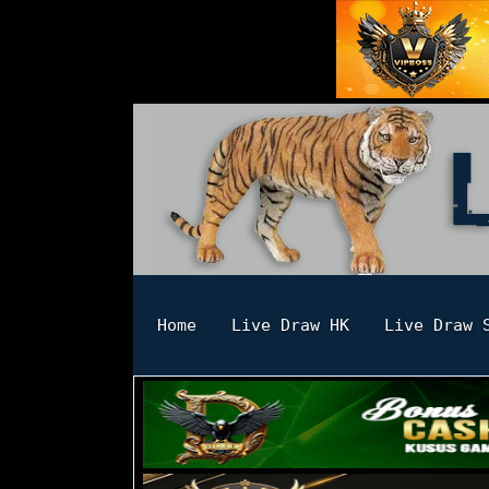
Home
Live Draw HK
Live Draw 