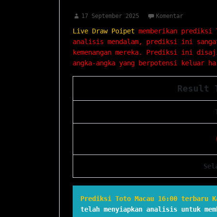
Prediksi Toto Macau 16
17 September 2025
Komentar
Live Draw Poipet
memberikan prediksi
analisis mendalam, prediksi ini sanga
kemenangan mereka. Prediksi ini disaj
angka-angka yang berpotensi keluar ha
Result 
Sel
Prediksi Toto Macau 16:00 terbaru K
telah menyiapkan analisis untuk mem