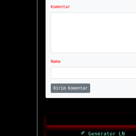
Komentar
Nama
Kirim Komentar
Generator LN