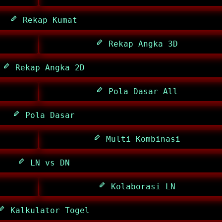
Rekap Kumat
Rekap Angka 3D
Rekap Angka 2D
Pola Dasar All
Pola Dasar
Multi Kombinasi
LN vs DN
Kolaborasi LN
Kalkulator Togel