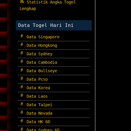
Statistik Angka Togel
Lengkap
Data Togel Hari Ini
Data Singapore
Data Hongkong
Data Sydney
Data Cambodia
Data Bullseye
Data Pcso
Data Korea
Data Laos
Data Taipei
Data Nevada
Data HK 6D
Data Sydney 6D