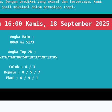
a. Dengan prediksi yang akurat dan terpercaya, kami
 hasil maksimal dalam permainan togel.
u 16:00 Kamis, 18 September 2025
Angka Main :
8069 vs 5173
Angka Top 2D :
53*67*69*86*50*19*37*79*13*95
Colok :
6 / 3
Kepala :
8 / 5 / 7
Ekor :
0 / 9 / 1