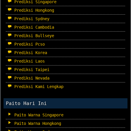
Prediksi Singapore
Prediksi Hongkong
Prediksi Sydney
Prediksi Cambodia
Prediksi Bullseye
Prediksi Pcso
Prediksi Korea
Prediksi Laos
Prediksi Taipei
Prediksi Nevada
Prediksi Kami Lengkap
Paito Hari Ini
Paito Warna Singapore
Paito Warna Hongkong