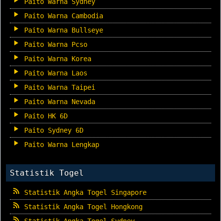
Paito Warna Sydney
Paito Warna Cambodia
Paito Warna Bullseye
Paito Warna Pcso
Paito Warna Korea
Paito Warna Laos
Paito Warna Taipei
Paito Warna Nevada
Paito HK 6D
Paito Sydney 6D
Paito Warna Lengkap
Statistik Togel
Statistik Angka Togel Singapore
Statistik Angka Togel Hongkong
Statistik Angka Togel Sydney