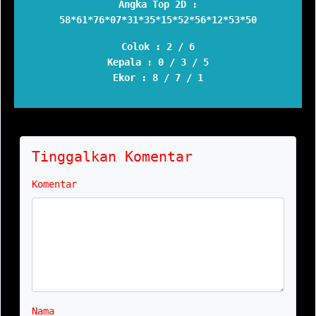
Angka Top 2D :
58*61*76*07*31*35*15*52*56*12*53*50
Colok :
2 / 6
Kepala :
0 / 3 / 5
Ekor :
8 / 7 / 1
Tinggalkan Komentar
Komentar
Nama