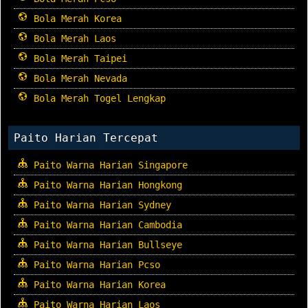
Bola Merah Korea
Bola Merah Laos
Bola Merah Taipei
Bola Merah Nevada
Bola Merah Togel Lengkap
Paito Harian Tercepat
Paito Warna Harian Singapore
Paito Warna Harian Hongkong
Paito Warna Harian Sydney
Paito Warna Harian Cambodia
Paito Warna Harian Bullseye
Paito Warna Harian Pcso
Paito Warna Harian Korea
Paito Warna Harian Laos