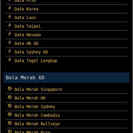
Data Pcso
Data Korea
Data Laos
Data Taipei
Data Nevada
Data HK 6D
Data Sydney 6D
Data Togel Lengkap
Bola Merah 6D
Bola Merah Singapore
Bola Merah HK
Bola Merah Sydney
Bola Merah Cambodia
Bola Merah Bullseye
Bola Merah Pcso