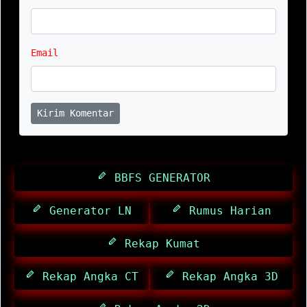
Email
Kirim Komentar
BBFS GENERATOR
Generator LN
Rumus Harian
Rekap Kumat
Rekap Angka CT
Rekap Angka 3D