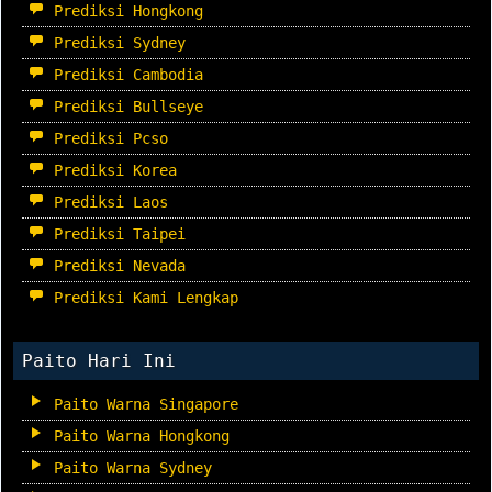
Prediksi Hongkong
Prediksi Sydney
Prediksi Cambodia
Prediksi Bullseye
Prediksi Pcso
Prediksi Korea
Prediksi Laos
Prediksi Taipei
Prediksi Nevada
Prediksi Kami Lengkap
Paito Hari Ini
Paito Warna Singapore
Paito Warna Hongkong
Paito Warna Sydney