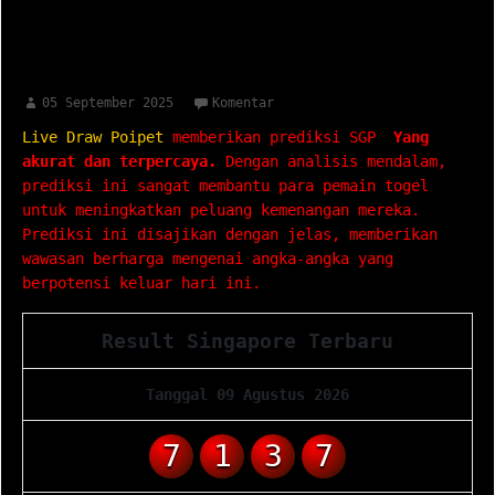
Prediksi SGP Sabtu 06 September
2025
05 September 2025
Komentar
Live Draw Poipet
memberikan prediksi SGP
Yang
akurat dan terpercaya.
Dengan analisis mendalam,
prediksi ini sangat membantu para pemain togel
untuk meningkatkan peluang kemenangan mereka.
Prediksi ini disajikan dengan jelas, memberikan
wawasan berharga mengenai angka-angka yang
berpotensi keluar hari ini.
Result Singapore Terbaru
Tanggal 09 Agustus 2026
7
1
3
7