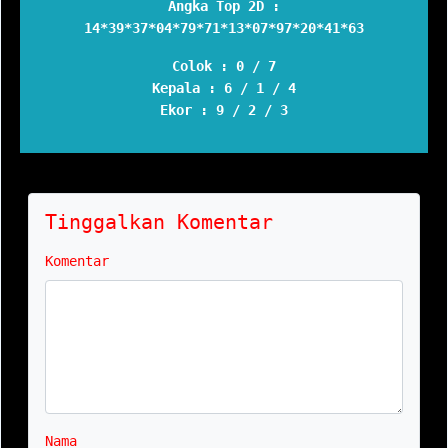
Angka Top 2D :
14*39*37*04*79*71*13*07*97*20*41*63
Colok :
0 / 7
Kepala :
6 / 1 / 4
Ekor :
9 / 2 / 3
Tinggalkan Komentar
Komentar
Nama