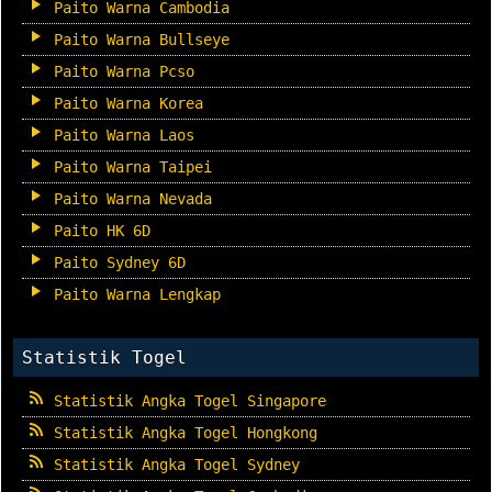
Paito Warna Cambodia
Paito Warna Bullseye
Paito Warna Pcso
Paito Warna Korea
Paito Warna Laos
Paito Warna Taipei
Paito Warna Nevada
Paito HK 6D
Paito Sydney 6D
Paito Warna Lengkap
Statistik Togel
Statistik Angka Togel Singapore
Statistik Angka Togel Hongkong
Statistik Angka Togel Sydney