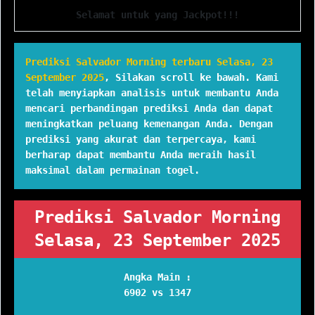
Selamat untuk yang Jackpot!!!
Prediksi Salvador Morning terbaru Selasa, 23
September 2025
,
Silakan scroll ke bawah. Kami
telah menyiapkan analisis untuk membantu Anda
mencari perbandingan prediksi Anda dan dapat
meningkatkan peluang kemenangan Anda. Dengan
prediksi yang akurat dan terpercaya, kami
berharap dapat membantu Anda meraih hasil
maksimal dalam permainan togel.
Prediksi Salvador Morning
Selasa, 23 September 2025
Angka Main :
6902 vs 1347