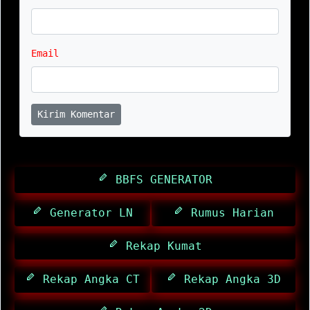
Email
Kirim Komentar
BBFS GENERATOR
Generator LN
Rumus Harian
Rekap Kumat
Rekap Angka CT
Rekap Angka 3D