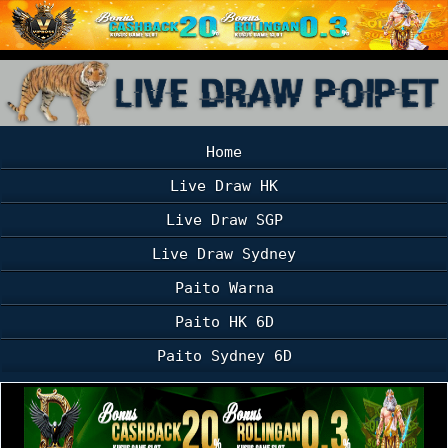
Home
Live Draw HK
Live Draw SGP
Live Draw Sydney
Paito Warna
Paito HK 6D
Paito Sydney 6D