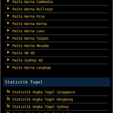
Paito Warna Cambodia
Paito Warna Bullseye
Paito Warna Pcso
Paito Warna Korea
Paito Warna Laos
Paito Warna Taipei
Paito Warna Nevada
Paito HK 6D
Paito Sydney 6D
Paito Warna Lengkap
Statistik Togel
Statistik Angka Togel Singapore
Statistik Angka Togel Hongkong
Statistik Angka Togel Sydney