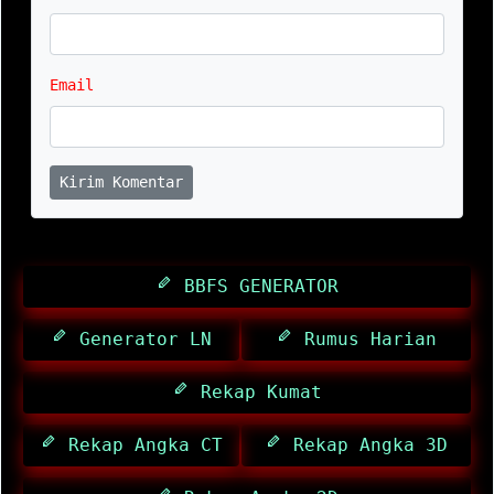
Email
Kirim Komentar
BBFS GENERATOR
Generator LN
Rumus Harian
Rekap Kumat
Rekap Angka CT
Rekap Angka 3D