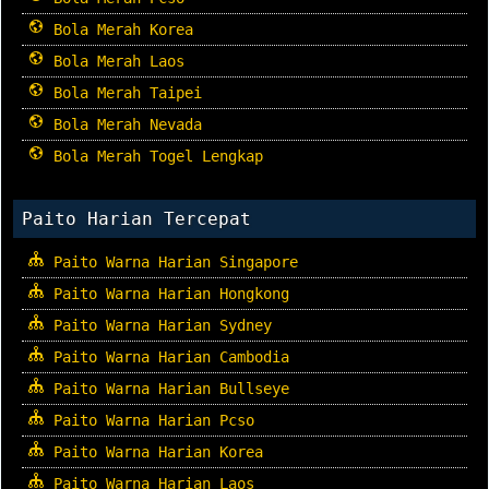
Bola Merah Korea
Bola Merah Laos
Bola Merah Taipei
Bola Merah Nevada
Bola Merah Togel Lengkap
Paito Harian Tercepat
Paito Warna Harian Singapore
Paito Warna Harian Hongkong
Paito Warna Harian Sydney
Paito Warna Harian Cambodia
Paito Warna Harian Bullseye
Paito Warna Harian Pcso
Paito Warna Harian Korea
Paito Warna Harian Laos