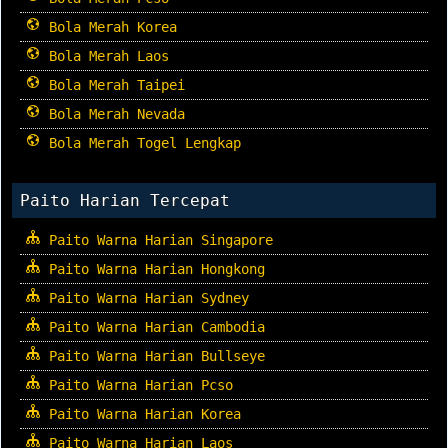
Bola Merah Korea
Bola Merah Laos
Bola Merah Taipei
Bola Merah Nevada
Bola Merah Togel Lengkap
Paito Harian Tercepat
Paito Warna Harian Singapore
Paito Warna Harian Hongkong
Paito Warna Harian Sydney
Paito Warna Harian Cambodia
Paito Warna Harian Bullseye
Paito Warna Harian Pcso
Paito Warna Harian Korea
Paito Warna Harian Laos