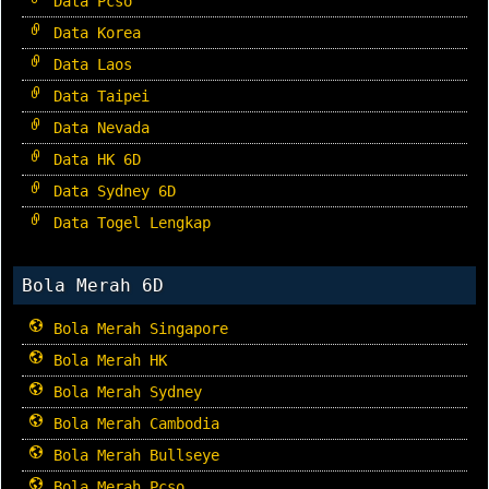
Data Pcso
Data Korea
Data Laos
Data Taipei
Data Nevada
Data HK 6D
Data Sydney 6D
Data Togel Lengkap
Bola Merah 6D
Bola Merah Singapore
Bola Merah HK
Bola Merah Sydney
Bola Merah Cambodia
Bola Merah Bullseye
Bola Merah Pcso