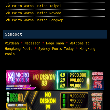
Paito Warna Harian Taipei
Paito Warna Harian Nevada
Paito Warna Harian Lengkap
Sahabat
Virdsam
*
Nagasaon
*
Naga saon
*
Welcome to
Hongkong Pools
*
Sydney Pools Today
*
Hongkong
Pools