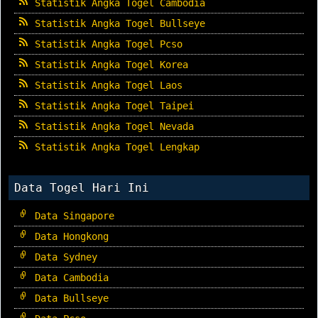
Statistik Angka Togel Cambodia
Statistik Angka Togel Bullseye
Statistik Angka Togel Pcso
Statistik Angka Togel Korea
Statistik Angka Togel Laos
Statistik Angka Togel Taipei
Statistik Angka Togel Nevada
Statistik Angka Togel Lengkap
Data Togel Hari Ini
Data Singapore
Data Hongkong
Data Sydney
Data Cambodia
Data Bullseye