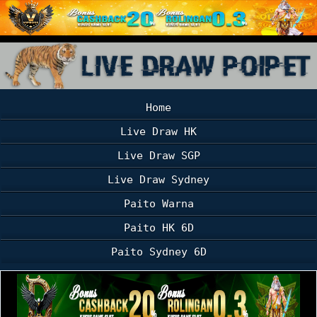
Home
Live Draw HK
Live Draw SGP
Live Draw Sydney
Paito Warna
Paito HK 6D
Paito Sydney 6D