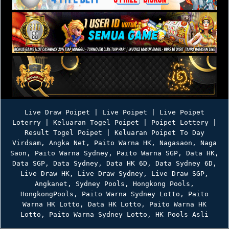
Live Draw Poipet | Live Poipet | Live Poipet
Loterry | Keluaran Togel Poipet | Poipet Lottery |
Result Togel Poipet | Keluaran Poipet To Day
Virdsam
,
Angka Net
,
Paito Warna HK
,
Nagasaon
,
Naga
Saon
,
Paito Warna Sydney
,
Paito Warna SGP
,
Data HK
,
Data SGP
,
Data Sydney
,
Data HK 6D
,
Data Sydney 6D
,
Live Draw HK
,
Live Draw Sydney
,
Live Draw SGP
,
Angkanet
,
Sydney Pools
,
Hongkong Pools
,
HongkongPools
,
Paito Warna Sydney Lotto
,
Paito
Warna HK Lotto
,
Data HK Lotto
,
Paito Warna HK
Lotto
,
Paito Warna Sydney Lotto
,
HK Pools Asli