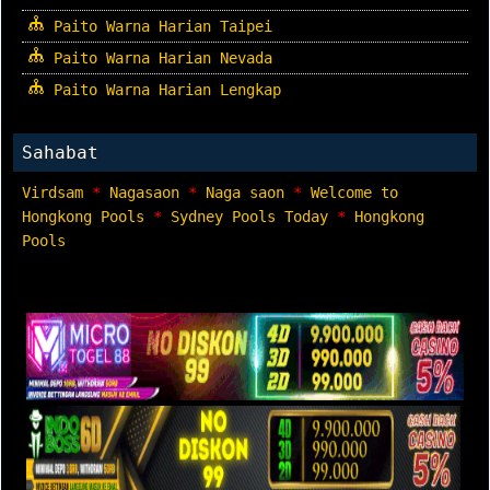
Paito Warna Harian Taipei
Paito Warna Harian Nevada
Paito Warna Harian Lengkap
Sahabat
Virdsam
*
Nagasaon
*
Naga saon
*
Welcome to
Hongkong Pools
*
Sydney Pools Today
*
Hongkong
Pools