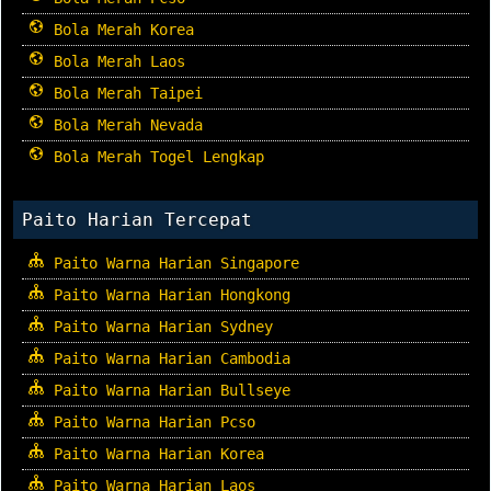
Bola Merah Korea
Bola Merah Laos
Bola Merah Taipei
Bola Merah Nevada
Bola Merah Togel Lengkap
Paito Harian Tercepat
Paito Warna Harian Singapore
Paito Warna Harian Hongkong
Paito Warna Harian Sydney
Paito Warna Harian Cambodia
Paito Warna Harian Bullseye
Paito Warna Harian Pcso
Paito Warna Harian Korea
Paito Warna Harian Laos