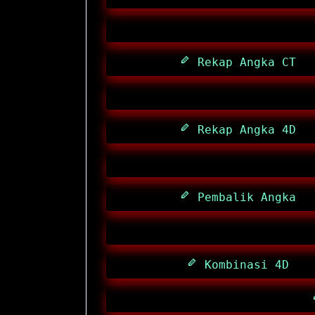
Rekap Angka CT
Rekap Angka 4D
Pembalik Angka
Kombinasi 4D