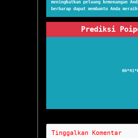
meningkatkan peluang kemenangan And
berharap dapat membantu Anda meraih
Prediksi Poip
06*41*
Tinggalkan Komentar