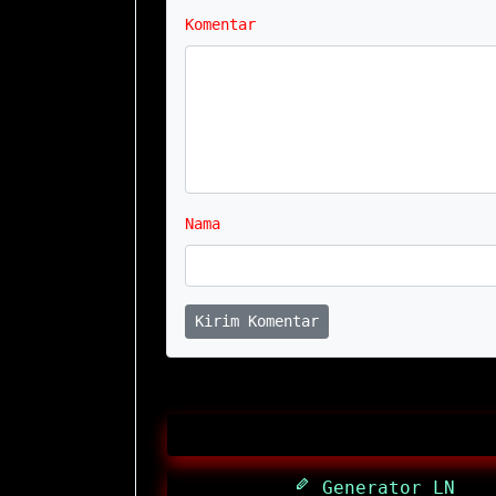
Komentar
Nama
Kirim Komentar
Generator LN