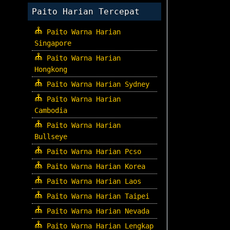
Paito Harian Tercepat
Paito Warna Harian
Singapore
Paito Warna Harian
Hongkong
Paito Warna Harian Sydney
Paito Warna Harian
Cambodia
Paito Warna Harian
Bullseye
Paito Warna Harian Pcso
Paito Warna Harian Korea
Paito Warna Harian Laos
Paito Warna Harian Taipei
Paito Warna Harian Nevada
Paito Warna Harian Lengkap