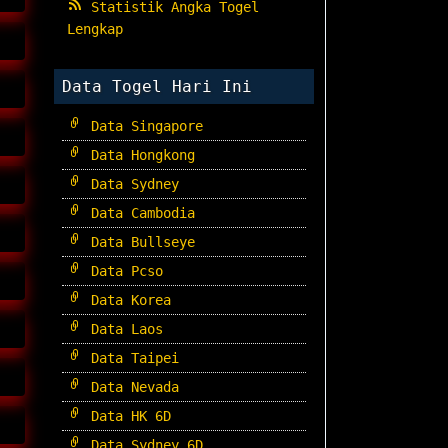
Statistik Angka Togel
Lengkap
Data Togel Hari Ini
Data Singapore
Data Hongkong
Data Sydney
Data Cambodia
Data Bullseye
Data Pcso
Data Korea
Data Laos
Data Taipei
Data Nevada
Data HK 6D
Data Sydney 6D