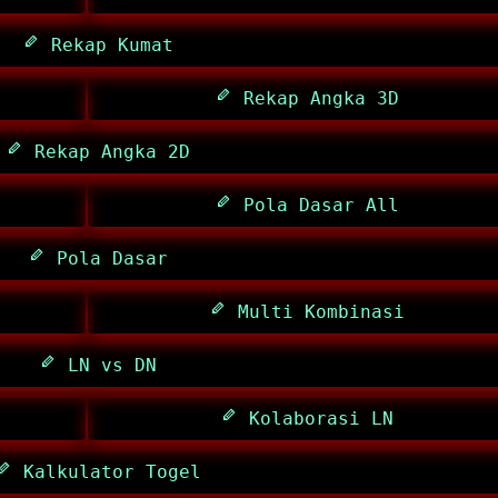
Rekap Kumat
Rekap Angka 3D
Rekap Angka 2D
Pola Dasar All
Pola Dasar
Multi Kombinasi
LN vs DN
Kolaborasi LN
Kalkulator Togel