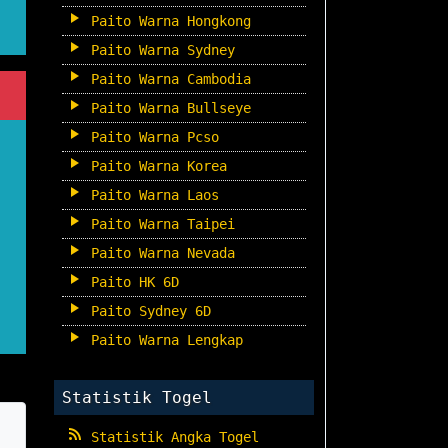
Paito Warna Hongkong
Paito Warna Sydney
Paito Warna Cambodia
Paito Warna Bullseye
Paito Warna Pcso
Paito Warna Korea
Paito Warna Laos
Paito Warna Taipei
Paito Warna Nevada
Paito HK 6D
Paito Sydney 6D
Paito Warna Lengkap
Statistik Togel
Statistik Angka Togel