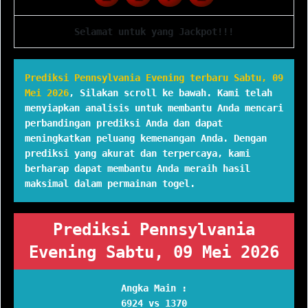
Selamat untuk yang Jackpot!!!
Prediksi Pennsylvania Evening terbaru Sabtu, 09
Mei 2026
,
Silakan scroll ke bawah. Kami telah
menyiapkan analisis untuk membantu Anda mencari
perbandingan prediksi Anda dan dapat
meningkatkan peluang kemenangan Anda. Dengan
prediksi yang akurat dan terpercaya, kami
berharap dapat membantu Anda meraih hasil
maksimal dalam permainan togel.
Prediksi Pennsylvania
Evening Sabtu, 09 Mei 2026
Angka Main :
6924 vs 1370