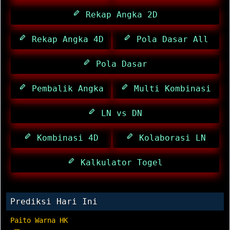
Rekap Angka 2D
Rekap Angka 4D
Pola Dasar All
Pola Dasar
Pembalik Angka
Multi Kombinasi
LN vs DN
Kombinasi 4D
Kolaborasi LN
Kalkulator Togel
Prediksi Hari Ini
Paito Warna HK