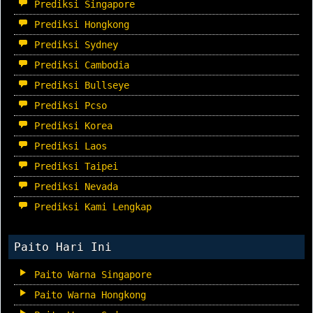
Prediksi Singapore
Prediksi Hongkong
Prediksi Sydney
Prediksi Cambodia
Prediksi Bullseye
Prediksi Pcso
Prediksi Korea
Prediksi Laos
Prediksi Taipei
Prediksi Nevada
Prediksi Kami Lengkap
Paito Hari Ini
Paito Warna Singapore
Paito Warna Hongkong