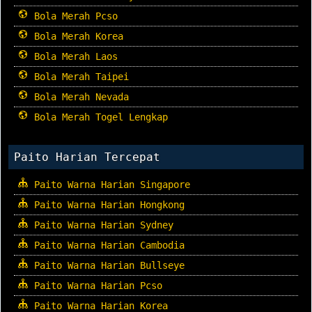
Bola Merah Pcso
Bola Merah Korea
Bola Merah Laos
Bola Merah Taipei
Bola Merah Nevada
Bola Merah Togel Lengkap
Paito Harian Tercepat
Paito Warna Harian Singapore
Paito Warna Harian Hongkong
Paito Warna Harian Sydney
Paito Warna Harian Cambodia
Paito Warna Harian Bullseye
Paito Warna Harian Pcso
Paito Warna Harian Korea