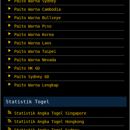
Paito Warna Sydney
Paito Warna Cambodia
Paito Warna Bullseye
Paito Warna Pcso
Paito Warna Korea
Paito Warna Laos
Paito Warna Taipei
Paito Warna Nevada
Paito HK 6D
Paito Sydney 6D
Paito Warna Lengkap
Statistik Togel
Statistik Angka Togel Singapore
Statistik Angka Togel Hongkong
Statistik Angka Togel Sydney