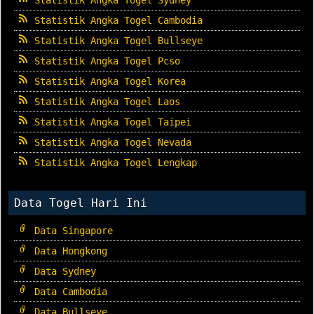
Statistik Angka Togel Cambodia
Statistik Angka Togel Bullseye
Statistik Angka Togel Pcso
Statistik Angka Togel Korea
Statistik Angka Togel Laos
Statistik Angka Togel Taipei
Statistik Angka Togel Nevada
Statistik Angka Togel Lengkap
Data Togel Hari Ini
Data Singapore
Data Hongkong
Data Sydney
Data Cambodia
Data Bullseye