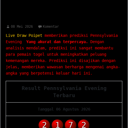
Prediksi Pennsylvania Evening
Sabtu 09 Mei 2026
08 Mei 2026
Komentar
Live Draw Poipet
memberikan prediksi Pennsylvania
Evening
Yang akurat dan terpercaya.
Dengan
analisis mendalam, prediksi ini sangat membantu
para pemain togel untuk meningkatkan peluang
kemenangan mereka. Prediksi ini disajikan dengan
jelas, memberikan wawasan berharga mengenai angka-
angka yang berpotensi keluar hari ini.
Result Pennsylvania Evening
Terbaru
Tanggal 06 Agustus 2026
2
1
7
2