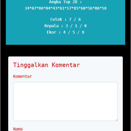
Angka Top 2D :
34*07*86*04*43*61*17*85*60*56*06*58
Colok :
7 / 6
Kepala :
3 / 1 / 0
Ekor :
4 / 5 / 8
Tinggalkan Komentar
Komentar
Nama