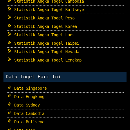
Statistik Angka Togel Cambodia
Statistik Angka Togel Bullseye
Statistik Angka Togel Pcso
Statistik Angka Togel Korea
Statistik Angka Togel Laos
Statistik Angka Togel Taipei
Statistik Angka Togel Nevada
Statistik Angka Togel Lengkap
Data Togel Hari Ini
Data Singapore
Data Hongkong
Data Sydney
Data Cambodia
Data Bullseye