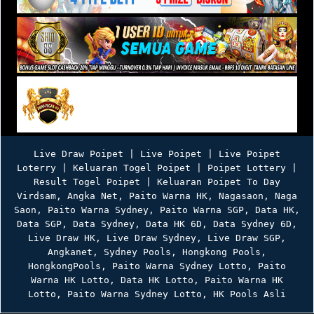
Live Draw Poipet | Live Poipet | Live Poipet
Loterry | Keluaran Togel Poipet | Poipet Lottery |
Result Togel Poipet | Keluaran Poipet To Day
Virdsam
,
Angka Net
,
Paito Warna HK
,
Nagasaon
,
Naga
Saon
,
Paito Warna Sydney
,
Paito Warna SGP
,
Data HK
,
Data SGP
,
Data Sydney
,
Data HK 6D
,
Data Sydney 6D
,
Live Draw HK
,
Live Draw Sydney
,
Live Draw SGP
,
Angkanet
,
Sydney Pools
,
Hongkong Pools
,
HongkongPools
,
Paito Warna Sydney Lotto
,
Paito
Warna HK Lotto
,
Data HK Lotto
,
Paito Warna HK
Lotto
,
Paito Warna Sydney Lotto
,
HK Pools Asli