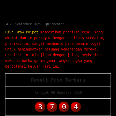
Prediksi Pcso Rabu 24 September
2025
23 September 2025
Komentar
Live Draw Poipet
memberikan prediksi Pcso
Yang
akurat dan terpercaya.
Dengan analisis mendalam,
prediksi ini sangat membantu para pemain togel
untuk meningkatkan peluang kemenangan mereka.
Prediksi ini disajikan dengan jelas, memberikan
wawasan berharga mengenai angka-angka yang
berpotensi keluar hari ini.
Result Pcso Terbaru
Tanggal 06 Agustus 2026
3
7
0
4