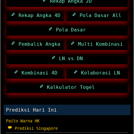
Rekap Angka 2D
Rekap Angka 4D
Pola Dasar All
Pola Dasar
Pembalik Angka
Multi Kombinasi
LN vs DN
Kombinasi 4D
Kolaborasi LN
Kalkulator Togel
Prediksi Hari Ini
Paito Warna HK
Prediksi Singapore