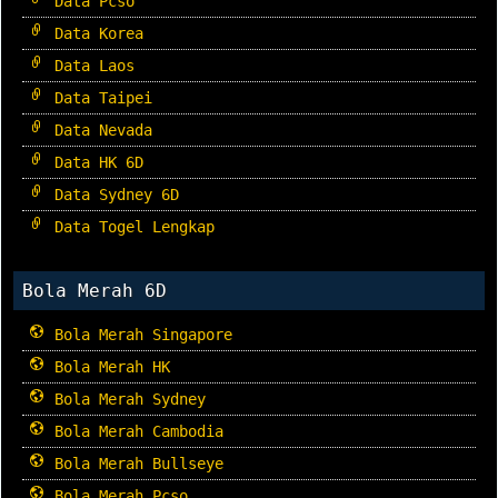
Data Pcso
Data Korea
Data Laos
Data Taipei
Data Nevada
Data HK 6D
Data Sydney 6D
Data Togel Lengkap
Bola Merah 6D
Bola Merah Singapore
Bola Merah HK
Bola Merah Sydney
Bola Merah Cambodia
Bola Merah Bullseye
Bola Merah Pcso