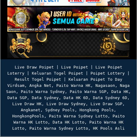
Live Draw Poipet | Live Poipet | Live Poipet
Loterry | Keluaran Togel Poipet | Poipet Lottery |
Result Togel Poipet | Keluaran Poipet To Day
Virdsam
,
Angka Net
,
Paito Warna HK
,
Nagasaon
,
Naga
Saon
,
Paito Warna Sydney
,
Paito Warna SGP
,
Data HK
,
Data SGP
,
Data Sydney
,
Data HK 6D
,
Data Sydney 6D
,
Live Draw HK
,
Live Draw Sydney
,
Live Draw SGP
,
Angkanet
,
Sydney Pools
,
Hongkong Pools
,
HongkongPools
,
Paito Warna Sydney Lotto
,
Paito
Warna HK Lotto
,
Data HK Lotto
,
Paito Warna HK
Lotto
,
Paito Warna Sydney Lotto
,
HK Pools Asli