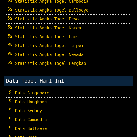
Statistik Angka Togel Cambodia
Statistik Angka Togel Bullseye
Statistik Angka Togel Pcso
Statistik Angka Togel Korea
Statistik Angka Togel Laos
Statistik Angka Togel Taipei
Statistik Angka Togel Nevada
Statistik Angka Togel Lengkap
Data Togel Hari Ini
Data Singapore
Data Hongkong
Data Sydney
Data Cambodia
Data Bullseye