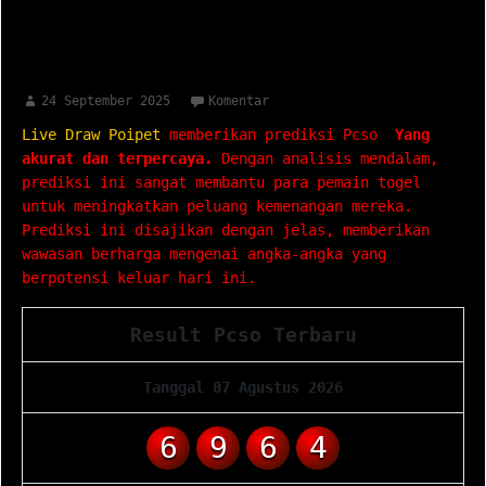
Prediksi Pcso Kamis 25
September 2025
24 September 2025
Komentar
Live Draw Poipet
memberikan prediksi Pcso
Yang
akurat dan terpercaya.
Dengan analisis mendalam,
prediksi ini sangat membantu para pemain togel
untuk meningkatkan peluang kemenangan mereka.
Prediksi ini disajikan dengan jelas, memberikan
wawasan berharga mengenai angka-angka yang
berpotensi keluar hari ini.
Result Pcso Terbaru
Tanggal 07 Agustus 2026
6
9
6
4