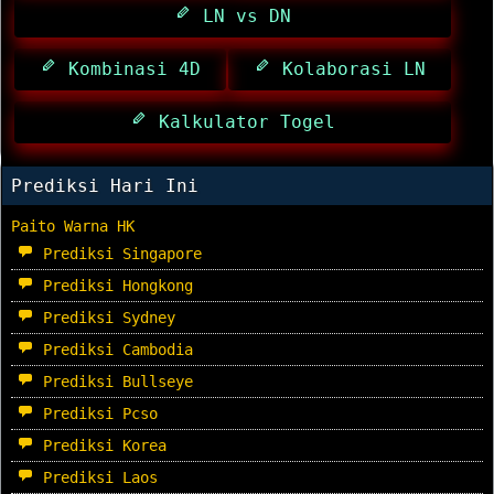
LN vs DN
Kombinasi 4D
Kolaborasi LN
Kalkulator Togel
Prediksi Hari Ini
Paito Warna HK
Prediksi Singapore
Prediksi Hongkong
Prediksi Sydney
Prediksi Cambodia
Prediksi Bullseye
Prediksi Pcso
Prediksi Korea
Prediksi Laos