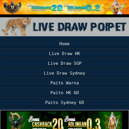
Home
Live Draw HK
Live Draw SGP
Live Draw Sydney
Paito Warna
Paito HK 6D
Paito Sydney 6D