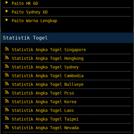
Paito HK 6D
Paito Sydney 6D
Paito Warna Lengkap
Statistik Togel
Statistik Angka Togel Singapore
Statistik Angka Togel Hongkong
Statistik Angka Togel Sydney
Statistik Angka Togel Cambodia
Statistik Angka Togel Bullseye
Statistik Angka Togel Pcso
Statistik Angka Togel Korea
Statistik Angka Togel Laos
Statistik Angka Togel Taipei
Statistik Angka Togel Nevada