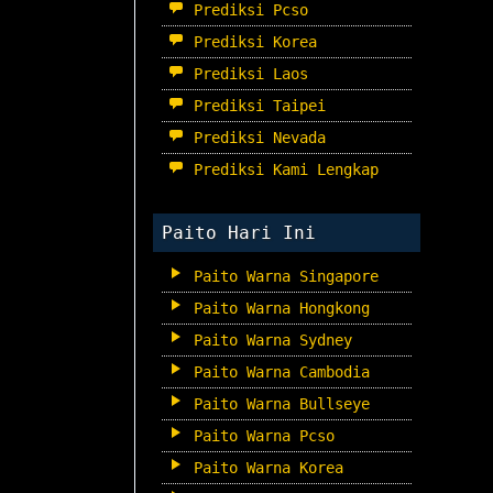
Prediksi Pcso
Prediksi Korea
Prediksi Laos
Prediksi Taipei
Prediksi Nevada
Prediksi Kami Lengkap
Paito Hari Ini
Paito Warna Singapore
Paito Warna Hongkong
Paito Warna Sydney
Paito Warna Cambodia
Paito Warna Bullseye
Paito Warna Pcso
Paito Warna Korea