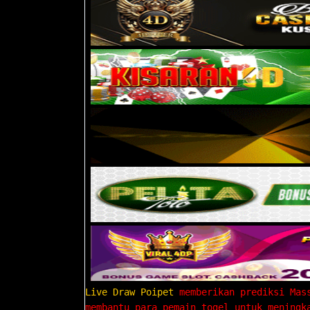
Live Draw Poipet
memberikan prediksi Ma
membantu para pemain togel untuk meningk