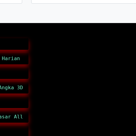
 Harian
Angka 3D
asar All