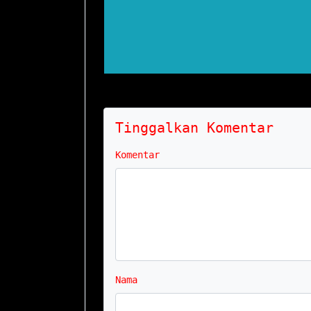
Tinggalkan Komentar
Komentar
Nama