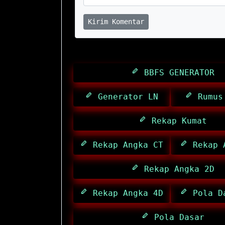
Kirim Komentar
BBFS GENERATOR
Generator LN
Rumus
Rekap Kumat
Rekap Angka CT
Rekap 
Rekap Angka 2D
Rekap Angka 4D
Pola D
Pola Dasar