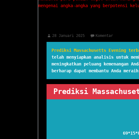
mengenai angka-angka yang berpotensi kel
Prediksi Massachusetts
28 Januari 2025
Komentar
Prediksi Massachusetts Evening terb
telah menyiapkan analisis untuk mem
meningkatkan peluang kemenangan And
berharap dapat membantu Anda meraih
Prediksi Massachuse
69*15*