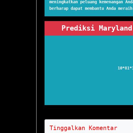
meningkatkan peluang kemenangan And
berharap dapat membantu Anda meraih
Prediksi Maryland
10*81*
Tinggalkan Komentar