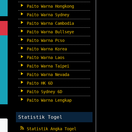
Paito Warna Hongkong
Paito Warna Sydney
Paito Warna Cambodia
Paito Warna Bullseye
Paito Warna Pcso
Paito Warna Korea
Paito Warna Laos
Paito Warna Taipei
Paito Warna Nevada
Paito HK 6D
Paito Sydney 6D
Paito Warna Lengkap
Statistik Togel
Statistik Angka Togel