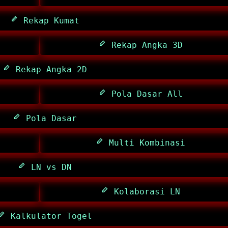
Rekap Kumat
Rekap Angka 3D
Rekap Angka 2D
Pola Dasar All
Pola Dasar
Multi Kombinasi
LN vs DN
Kolaborasi LN
Kalkulator Togel