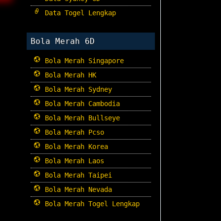
Data Togel Lengkap
Bola Merah 6D
Bola Merah Singapore
Bola Merah HK
Bola Merah Sydney
Bola Merah Cambodia
Bola Merah Bullseye
Bola Merah Pcso
Bola Merah Korea
Bola Merah Laos
Bola Merah Taipei
Bola Merah Nevada
Bola Merah Togel Lengkap