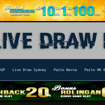
SGP
Live Draw Sydney
Paito Warna
Paito HK 