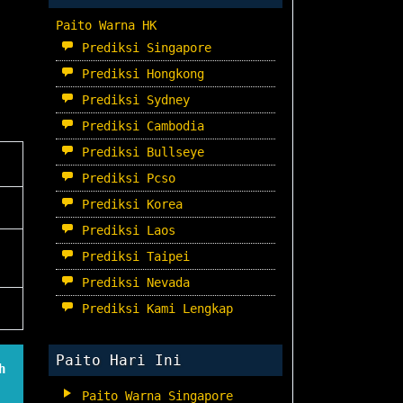
Paito Warna HK
Prediksi Singapore
Prediksi Hongkong
Prediksi Sydney
Prediksi Cambodia
Prediksi Bullseye
Prediksi Pcso
Prediksi Korea
Prediksi Laos
Prediksi Taipei
Prediksi Nevada
Prediksi Kami Lengkap
Paito Hari Ini
h
Paito Warna Singapore