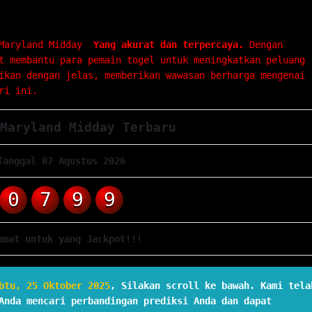
ay Sabtu 25 Oktober 2025
 Maryland Midday
Yang akurat dan terpercaya.
Dengan
t membantu para pemain togel untuk meningkatkan peluang
ikan dengan jelas, memberikan wawasan berharga mengenai
ri ini.
Maryland Midday Terbaru
Tanggal 07 Agustus 2026
0
7
9
9
amat untuk yang Jackpot!!!
btu, 25 Oktober 2025
,
Silakan scroll ke bawah. Kami tela
Anda mencari perbandingan prediksi Anda dan dapat