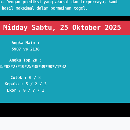
a. Dengan prediksi yang akurat dan terpercaya, kami
 hasil maksimal dalam permainan togel.
 Midday Sabtu, 25 Oktober 2025
Angka Main :
5907 vs 2138
Angka Top 2D :
15*82*27*19*25*38*39*90*71*32
Colok :
0 / 8
Kepala :
5 / 2 / 3
Ekor :
9 / 7 / 1