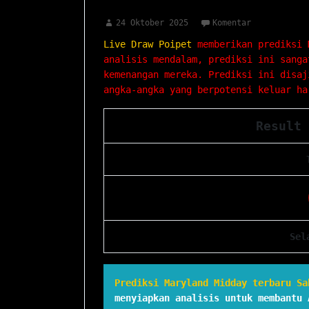
Prediksi Maryland Midd
24 Oktober 2025
Komentar
Live Draw Poipet
memberikan prediksi
analisis mendalam, prediksi ini sanga
kemenangan mereka. Prediksi ini disaj
angka-angka yang berpotensi keluar ha
Result 
Sel
Prediksi Maryland Midday terbaru Sa
menyiapkan analisis untuk membantu 