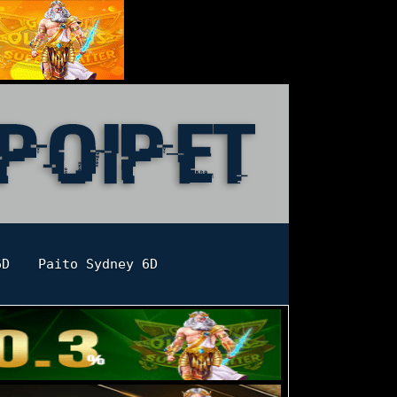
6D
Paito Sydney 6D