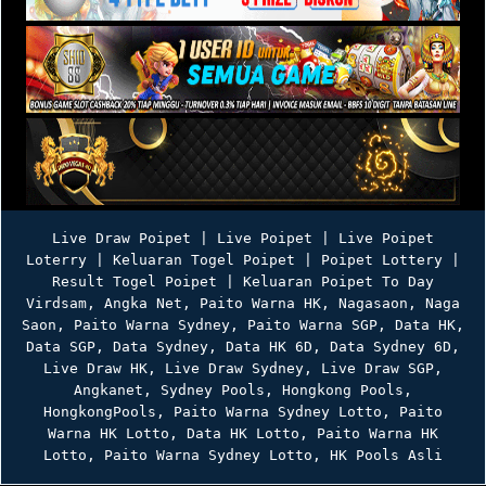
Live Draw Poipet | Live Poipet | Live Poipet
Loterry | Keluaran Togel Poipet | Poipet Lottery |
Result Togel Poipet | Keluaran Poipet To Day
Virdsam
,
Angka Net
,
Paito Warna HK
,
Nagasaon
,
Naga
Saon
,
Paito Warna Sydney
,
Paito Warna SGP
,
Data HK
,
Data SGP
,
Data Sydney
,
Data HK 6D
,
Data Sydney 6D
,
Live Draw HK
,
Live Draw Sydney
,
Live Draw SGP
,
Angkanet
,
Sydney Pools
,
Hongkong Pools
,
HongkongPools
,
Paito Warna Sydney Lotto
,
Paito
Warna HK Lotto
,
Data HK Lotto
,
Paito Warna HK
Lotto
,
Paito Warna Sydney Lotto
,
HK Pools Asli