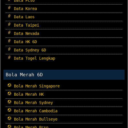
Data Pcso
Data Korea
Data Laos
Data Taipei
Data Nevada
Data HK 6D
Data Sydney 6D
Data Togel Lengkap
Bola Merah 6D
Bola Merah Singapore
Bola Merah HK
Bola Merah Sydney
Bola Merah Cambodia
Bola Merah Bullseye
Bola Merah Pcso