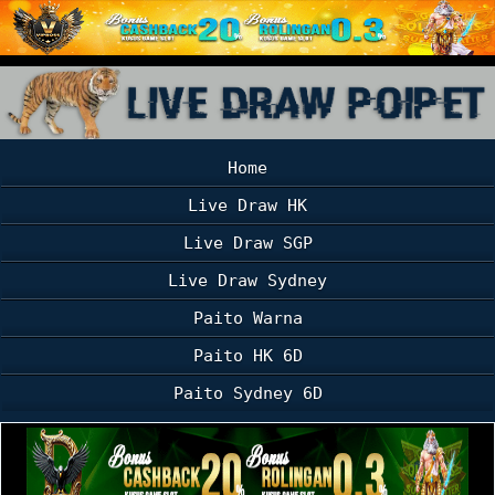
Home
Live Draw HK
Live Draw SGP
Live Draw Sydney
Paito Warna
Paito HK 6D
Paito Sydney 6D