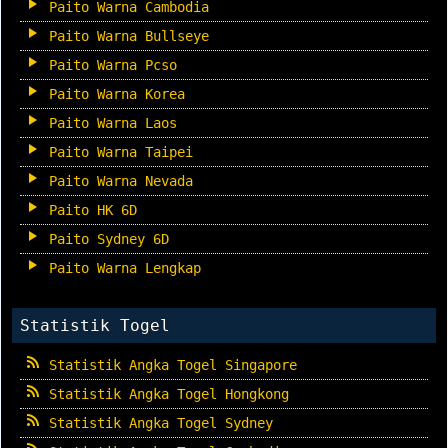
Paito Warna Cambodia
Paito Warna Bullseye
Paito Warna Pcso
Paito Warna Korea
Paito Warna Laos
Paito Warna Taipei
Paito Warna Nevada
Paito HK 6D
Paito Sydney 6D
Paito Warna Lengkap
Statistik Togel
Statistik Angka Togel Singapore
Statistik Angka Togel Hongkong
Statistik Angka Togel Sydney