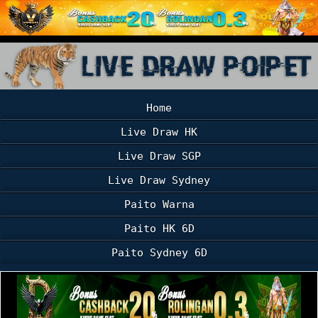
Home
Live Draw HK
Live Draw SGP
Live Draw Sydney
Paito Warna
Paito HK 6D
Paito Sydney 6D