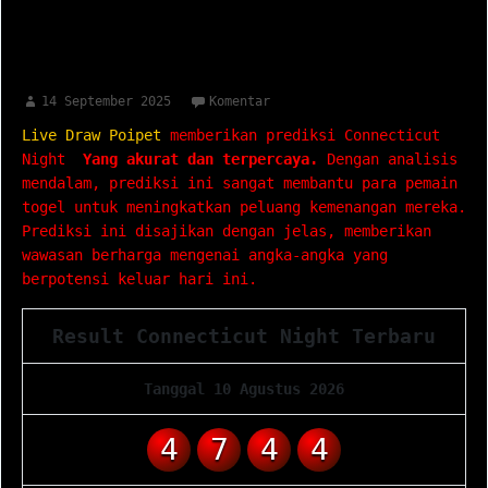
Prediksi Connecticut Night
Senin 15 September 2025
14 September 2025
Komentar
Live Draw Poipet
memberikan prediksi Connecticut
Night
Yang akurat dan terpercaya.
Dengan analisis
mendalam, prediksi ini sangat membantu para pemain
togel untuk meningkatkan peluang kemenangan mereka.
Prediksi ini disajikan dengan jelas, memberikan
wawasan berharga mengenai angka-angka yang
berpotensi keluar hari ini.
Result Connecticut Night Terbaru
Tanggal 10 Agustus 2026
4
7
4
4