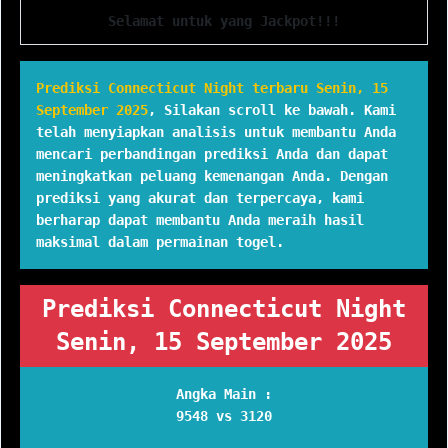
Selamat untuk yang Jackpot!!!
Prediksi Connecticut Night terbaru Senin, 15
September 2025
,
Silakan scroll ke bawah. Kami
telah menyiapkan analisis untuk membantu Anda
mencari perbandingan prediksi Anda dan dapat
meningkatkan peluang kemenangan Anda. Dengan
prediksi yang akurat dan terpercaya, kami
berharap dapat membantu Anda meraih hasil
maksimal dalam permainan togel.
Prediksi Connecticut Night
Senin, 15 September 2025
Angka Main :
9548 vs 3120