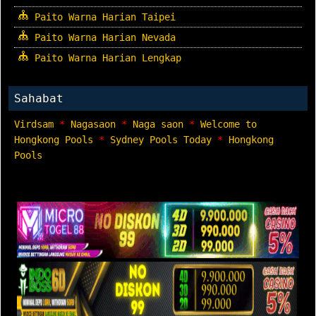
Paito Warna Harian Taipei
Paito Warna Harian Nevada
Paito Warna Harian Lengkap
Sahabat
Virdsam
*
Nagasaon
*
Naga saon
*
Welcome to
Hongkong Pools
*
Sydney Pools Today
*
Hongkong
Pools