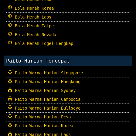
Bola Merah Korea
Bola Merah Laos
Bola Merah Taipei
Bola Merah Nevada
Bola Merah Togel Lengkap
Paito Harian Tercepat
Paito Warna Harian Singapore
Paito Warna Harian Hongkong
Paito Warna Harian Sydney
Paito Warna Harian Cambodia
Paito Warna Harian Bullseye
Paito Warna Harian Pcso
Paito Warna Harian Korea
Paito Warna Harian Laos