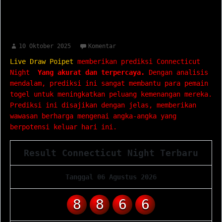
Prediksi Connecticut Night
Sabtu 11 Oktober 2025
10 Oktober 2025
Komentar
Live Draw Poipet
memberikan prediksi Connecticut
Night
Yang akurat dan terpercaya.
Dengan analisis
mendalam, prediksi ini sangat membantu para pemain
togel untuk meningkatkan peluang kemenangan mereka.
Prediksi ini disajikan dengan jelas, memberikan
wawasan berharga mengenai angka-angka yang
berpotensi keluar hari ini.
Result Connecticut Night Terbaru
Tanggal 06 Agustus 2026
8
8
6
6