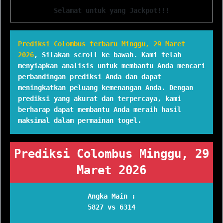
Selamat untuk yang Jackpot!!!
Prediksi Colombus terbaru Minggu, 29 Maret
2026
,
Silakan scroll ke bawah. Kami telah
menyiapkan analisis untuk membantu Anda mencari
perbandingan prediksi Anda dan dapat
meningkatkan peluang kemenangan Anda. Dengan
prediksi yang akurat dan terpercaya, kami
berharap dapat membantu Anda meraih hasil
maksimal dalam permainan togel.
Prediksi Colombus Minggu, 29
Maret 2026
Angka Main :
5827 vs 6314