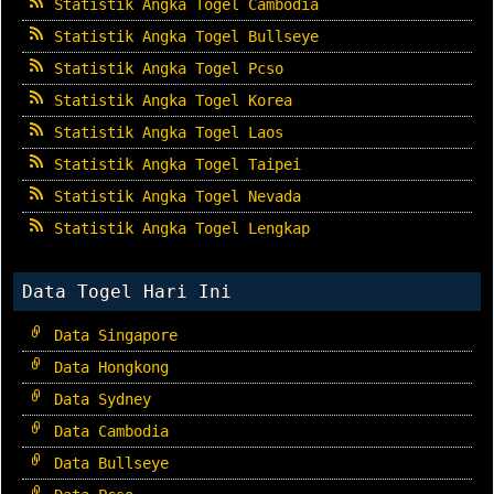
Statistik Angka Togel Cambodia
Statistik Angka Togel Bullseye
Statistik Angka Togel Pcso
Statistik Angka Togel Korea
Statistik Angka Togel Laos
Statistik Angka Togel Taipei
Statistik Angka Togel Nevada
Statistik Angka Togel Lengkap
Data Togel Hari Ini
Data Singapore
Data Hongkong
Data Sydney
Data Cambodia
Data Bullseye