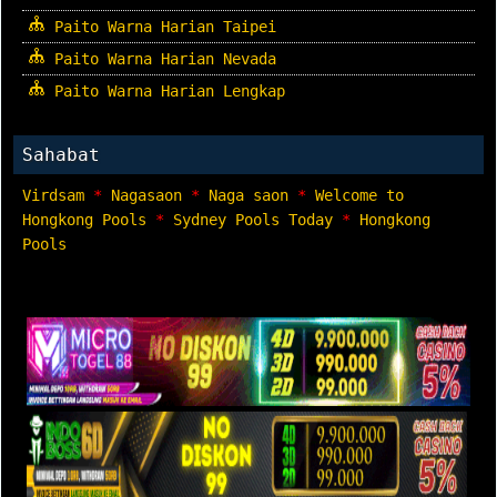
Paito Warna Harian Taipei
Paito Warna Harian Nevada
Paito Warna Harian Lengkap
Sahabat
Virdsam
*
Nagasaon
*
Naga saon
*
Welcome to
Hongkong Pools
*
Sydney Pools Today
*
Hongkong
Pools