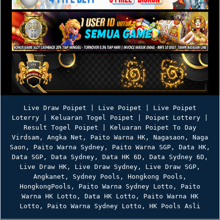
Live Draw Poipet | Live Poipet | Live Poipet
Loterry | Keluaran Togel Poipet | Poipet Lottery |
Result Togel Poipet | Keluaran Poipet To Day
Virdsam
,
Angka Net
,
Paito Warna HK
,
Nagasaon
,
Naga
Saon
,
Paito Warna Sydney
,
Paito Warna SGP
,
Data HK
,
Data SGP
,
Data Sydney
,
Data HK 6D
,
Data Sydney 6D
,
Live Draw HK
,
Live Draw Sydney
,
Live Draw SGP
,
Angkanet
,
Sydney Pools
,
Hongkong Pools
,
HongkongPools
,
Paito Warna Sydney Lotto
,
Paito
Warna HK Lotto
,
Data HK Lotto
,
Paito Warna HK
Lotto
,
Paito Warna Sydney Lotto
,
HK Pools Asli