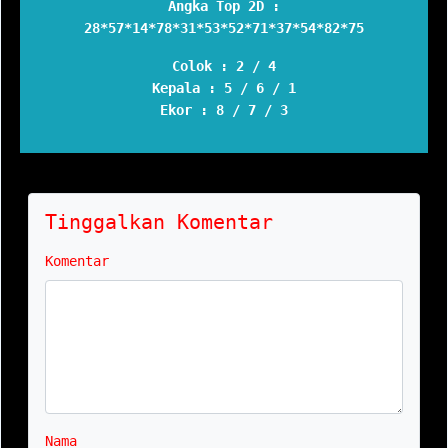
Angka Top 2D :
28*57*14*78*31*53*52*71*37*54*82*75
Colok :
2 / 4
Kepala :
5 / 6 / 1
Ekor :
8 / 7 / 3
Tinggalkan Komentar
Komentar
Nama