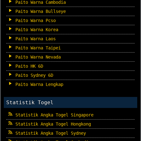
Paito Warna Cambodia
Paito Warna Bullseye
Paito Warna Pcso
Paito Warna Korea
Paito Warna Laos
Paito Warna Taipei
Paito Warna Nevada
Paito HK 6D
Paito Sydney 6D
Paito Warna Lengkap
Statistik Togel
Statistik Angka Togel Singapore
Statistik Angka Togel Hongkong
Statistik Angka Togel Sydney