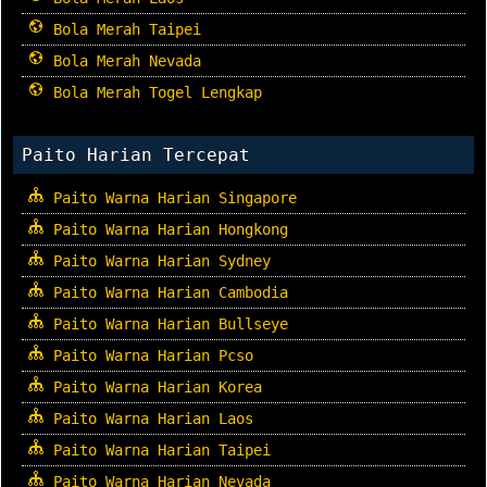
Bola Merah Taipei
Bola Merah Nevada
Bola Merah Togel Lengkap
Paito Harian Tercepat
Paito Warna Harian Singapore
Paito Warna Harian Hongkong
Paito Warna Harian Sydney
Paito Warna Harian Cambodia
Paito Warna Harian Bullseye
Paito Warna Harian Pcso
Paito Warna Harian Korea
Paito Warna Harian Laos
Paito Warna Harian Taipei
Paito Warna Harian Nevada