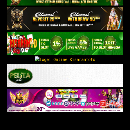
Prediksi Colombus Minggu 16