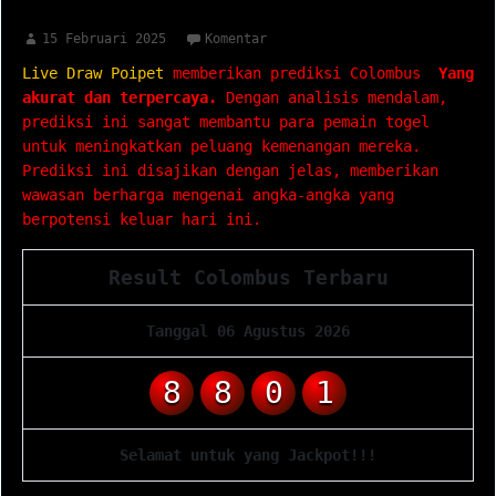
Februari 2025
15 Februari 2025
Komentar
Live Draw Poipet
memberikan prediksi Colombus
Yang
akurat dan terpercaya.
Dengan analisis mendalam,
prediksi ini sangat membantu para pemain togel
untuk meningkatkan peluang kemenangan mereka.
Prediksi ini disajikan dengan jelas, memberikan
wawasan berharga mengenai angka-angka yang
berpotensi keluar hari ini.
Result Colombus Terbaru
Tanggal 06 Agustus 2026
8
8
0
1
Selamat untuk yang Jackpot!!!