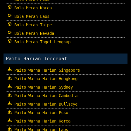
Bola Merah Korea
Bola Merah Laos
Bola Merah Taipei
Bola Merah Nevada
Bola Merah Togel Lengkap
Paito Harian Tercepat
Paito Warna Harian Singapore
Paito Warna Harian Hongkong
Paito Warna Harian Sydney
Paito Warna Harian Cambodia
Paito Warna Harian Bullseye
Paito Warna Harian Pcso
Paito Warna Harian Korea
Paito Warna Harian Laos