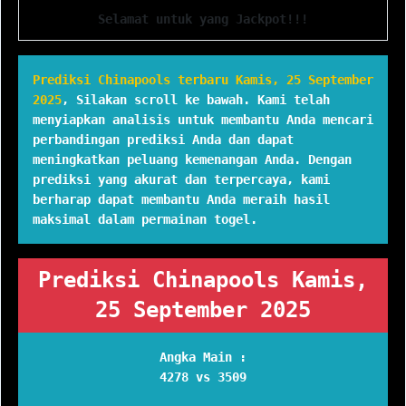
Selamat untuk yang Jackpot!!!
Prediksi Chinapools terbaru Kamis, 25 September
2025
,
Silakan scroll ke bawah. Kami telah
menyiapkan analisis untuk membantu Anda mencari
perbandingan prediksi Anda dan dapat
meningkatkan peluang kemenangan Anda. Dengan
prediksi yang akurat dan terpercaya, kami
berharap dapat membantu Anda meraih hasil
maksimal dalam permainan togel.
Prediksi Chinapools Kamis,
25 September 2025
Angka Main :
4278 vs 3509