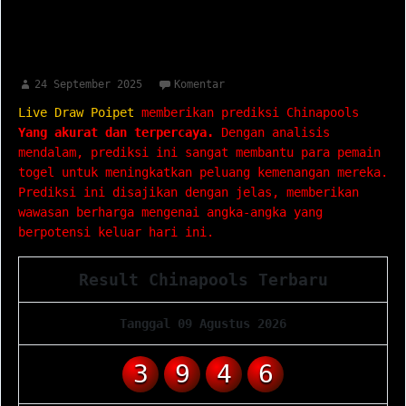
Prediksi Chinapools Kamis 25
September 2025
24 September 2025
Komentar
Live Draw Poipet
memberikan prediksi Chinapools
Yang akurat dan terpercaya.
Dengan analisis
mendalam, prediksi ini sangat membantu para pemain
togel untuk meningkatkan peluang kemenangan mereka.
Prediksi ini disajikan dengan jelas, memberikan
wawasan berharga mengenai angka-angka yang
berpotensi keluar hari ini.
Result Chinapools Terbaru
Tanggal 09 Agustus 2026
3
9
4
6