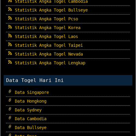
Statistik Angka Togel Cambodia
Statistik Angka Togel Bullseye
Statistik Angka Togel Pcso
Statistik Angka Togel Korea
Statistik Angka Togel Laos
Statistik Angka Togel Taipei
Statistik Angka Togel Nevada
Statistik Angka Togel Lengkap
Data Togel Hari Ini
Data Singapore
Data Hongkong
Data Sydney
Data Cambodia
Data Bullseye