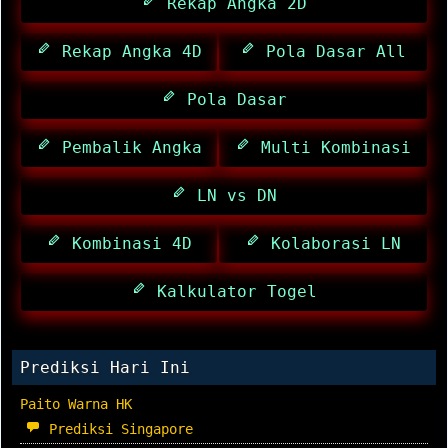
Rekap Angka 2D
Rekap Angka 4D
Pola Dasar All
Pola Dasar
Pembalik Angka
Multi Kombinasi
LN vs DN
Kombinasi 4D
Kolaborasi LN
Kalkulator Togel
Prediksi Hari Ini
Paito Warna HK
Prediksi Singapore