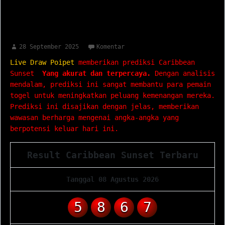
Prediksi Caribbean Sunset Senin
29 September 2025
28 September 2025
Komentar
Live Draw Poipet
memberikan prediksi Caribbean
Sunset
Yang akurat dan terpercaya.
Dengan analisis
mendalam, prediksi ini sangat membantu para pemain
togel untuk meningkatkan peluang kemenangan mereka.
Prediksi ini disajikan dengan jelas, memberikan
wawasan berharga mengenai angka-angka yang
berpotensi keluar hari ini.
Result Caribbean Sunset Terbaru
Tanggal 08 Agustus 2026
5
8
6
7