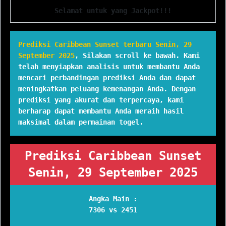
Selamat untuk yang Jackpot!!!
Prediksi Caribbean Sunset terbaru Senin, 29
September 2025
,
Silakan scroll ke bawah. Kami
telah menyiapkan analisis untuk membantu Anda
mencari perbandingan prediksi Anda dan dapat
meningkatkan peluang kemenangan Anda. Dengan
prediksi yang akurat dan terpercaya, kami
berharap dapat membantu Anda meraih hasil
maksimal dalam permainan togel.
Prediksi Caribbean Sunset
Senin, 29 September 2025
Angka Main :
7306 vs 2451