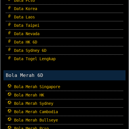
Data Pcso
Data Korea
Data Laos
Data Taipei
Data Nevada
Data HK 6D
Data Sydney 6D
Data Togel Lengkap
Bola Merah 6D
Bola Merah Singapore
Bola Merah HK
Bola Merah Sydney
Bola Merah Cambodia
Bola Merah Bullseye
Bola Merah Pcso