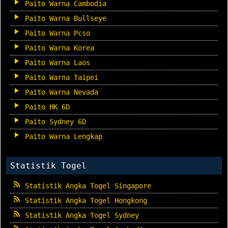
Paito Warna Cambodia
Paito Warna Bullseye
Paito Warna Pcso
Paito Warna Korea
Paito Warna Laos
Paito Warna Taipei
Paito Warna Nevada
Paito HK 6D
Paito Sydney 6D
Paito Warna Lengkap
Statistik Togel
Statistik Angka Togel Singapore
Statistik Angka Togel Hongkong
Statistik Angka Togel Sydney