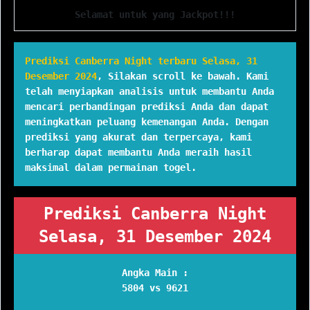
Selamat untuk yang Jackpot!!!
Prediksi Canberra Night terbaru Selasa, 31
Desember 2024
,
Silakan scroll ke bawah. Kami
telah menyiapkan analisis untuk membantu Anda
mencari perbandingan prediksi Anda dan dapat
meningkatkan peluang kemenangan Anda. Dengan
prediksi yang akurat dan terpercaya, kami
berharap dapat membantu Anda meraih hasil
maksimal dalam permainan togel.
Prediksi Canberra Night
Selasa, 31 Desember 2024
Angka Main :
5804 vs 9621