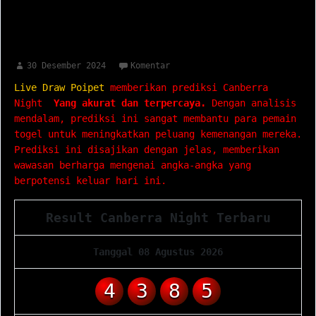
Prediksi Canberra Night Selasa
31 Desember 2024
30 Desember 2024
Komentar
Live Draw Poipet
memberikan prediksi Canberra
Night
Yang akurat dan terpercaya.
Dengan analisis
mendalam, prediksi ini sangat membantu para pemain
togel untuk meningkatkan peluang kemenangan mereka.
Prediksi ini disajikan dengan jelas, memberikan
wawasan berharga mengenai angka-angka yang
berpotensi keluar hari ini.
Result Canberra Night Terbaru
Tanggal 08 Agustus 2026
4
3
8
5