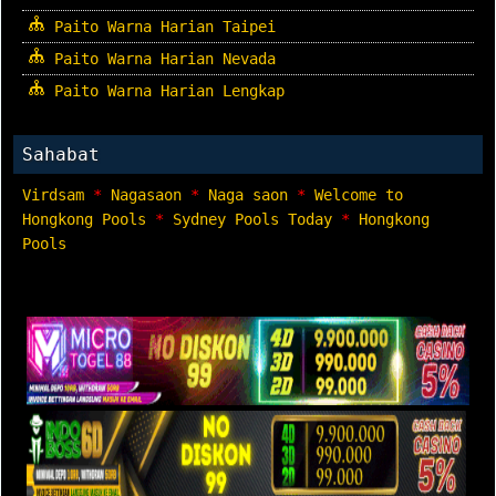
Paito Warna Harian Taipei
Paito Warna Harian Nevada
Paito Warna Harian Lengkap
Sahabat
Virdsam
*
Nagasaon
*
Naga saon
*
Welcome to
Hongkong Pools
*
Sydney Pools Today
*
Hongkong
Pools