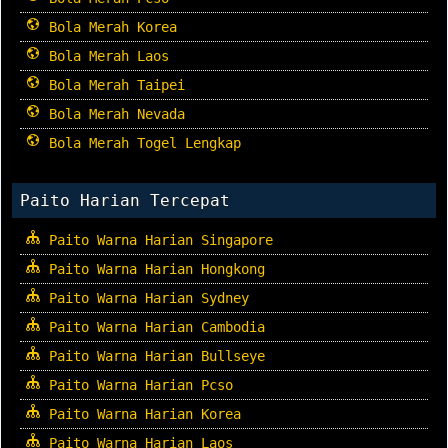
Bola Merah Korea
Bola Merah Laos
Bola Merah Taipei
Bola Merah Nevada
Bola Merah Togel Lengkap
Paito Harian Tercepat
Paito Warna Harian Singapore
Paito Warna Harian Hongkong
Paito Warna Harian Sydney
Paito Warna Harian Cambodia
Paito Warna Harian Bullseye
Paito Warna Harian Pcso
Paito Warna Harian Korea
Paito Warna Harian Laos