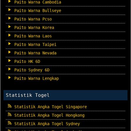
Paito Warna Cambodia
Paito Warna Bullseye
Paito Warna Pcso
Paito Warna Korea
Paito Warna Laos
Paito Warna Taipei
Paito Warna Nevada
Paito HK 6D
Paito Sydney 6D
Paito Warna Lengkap
Statistik Togel
Statistik Angka Togel Singapore
Statistik Angka Togel Hongkong
Statistik Angka Togel Sydney