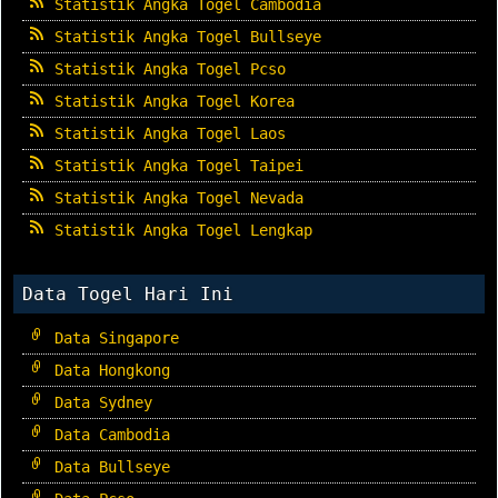
Statistik Angka Togel Cambodia
Statistik Angka Togel Bullseye
Statistik Angka Togel Pcso
Statistik Angka Togel Korea
Statistik Angka Togel Laos
Statistik Angka Togel Taipei
Statistik Angka Togel Nevada
Statistik Angka Togel Lengkap
Data Togel Hari Ini
Data Singapore
Data Hongkong
Data Sydney
Data Cambodia
Data Bullseye