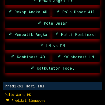
Rekap Angka 2D
Rekap Angka 4D
Pola Dasar All
Pola Dasar
Pembalik Angka
Multi Kombinasi
LN vs DN
Kombinasi 4D
Kolaborasi LN
Kalkulator Togel
Prediksi Hari Ini
Paito Warna HK
Prediksi Singapore