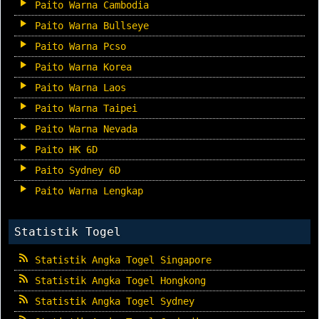
Paito Warna Cambodia
Paito Warna Bullseye
Paito Warna Pcso
Paito Warna Korea
Paito Warna Laos
Paito Warna Taipei
Paito Warna Nevada
Paito HK 6D
Paito Sydney 6D
Paito Warna Lengkap
Statistik Togel
Statistik Angka Togel Singapore
Statistik Angka Togel Hongkong
Statistik Angka Togel Sydney