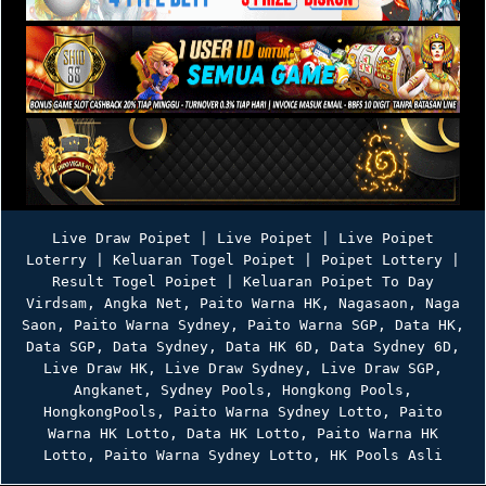
Live Draw Poipet | Live Poipet | Live Poipet
Loterry | Keluaran Togel Poipet | Poipet Lottery |
Result Togel Poipet | Keluaran Poipet To Day
Virdsam
,
Angka Net
,
Paito Warna HK
,
Nagasaon
,
Naga
Saon
,
Paito Warna Sydney
,
Paito Warna SGP
,
Data HK
,
Data SGP
,
Data Sydney
,
Data HK 6D
,
Data Sydney 6D
,
Live Draw HK
,
Live Draw Sydney
,
Live Draw SGP
,
Angkanet
,
Sydney Pools
,
Hongkong Pools
,
HongkongPools
,
Paito Warna Sydney Lotto
,
Paito
Warna HK Lotto
,
Data HK Lotto
,
Paito Warna HK
Lotto
,
Paito Warna Sydney Lotto
,
HK Pools Asli