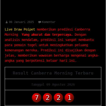
Prediksi Canberra Morning
Selasa 07 Januari 2025
06 Januari 2025
Komentar
Live Draw Poipet
memberikan prediksi Canberra
Morning
Yang akurat dan terpercaya.
Dengan
analisis mendalam, prediksi ini sangat membantu
para pemain togel untuk meningkatkan peluang
kemenangan mereka. Prediksi ini disajikan dengan
jelas, memberikan wawasan berharga mengenai angka-
angka yang berpotensi keluar hari ini.
Result Canberra Morning Terbaru
Tanggal 09 Agustus 2026
7
2
2
1