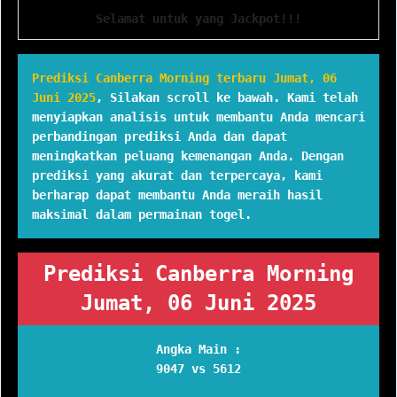
Selamat untuk yang Jackpot!!!
Prediksi Canberra Morning terbaru Jumat, 06
Juni 2025
,
Silakan scroll ke bawah. Kami telah
menyiapkan analisis untuk membantu Anda mencari
perbandingan prediksi Anda dan dapat
meningkatkan peluang kemenangan Anda. Dengan
prediksi yang akurat dan terpercaya, kami
berharap dapat membantu Anda meraih hasil
maksimal dalam permainan togel.
Prediksi Canberra Morning
Jumat, 06 Juni 2025
Angka Main :
9047 vs 5612