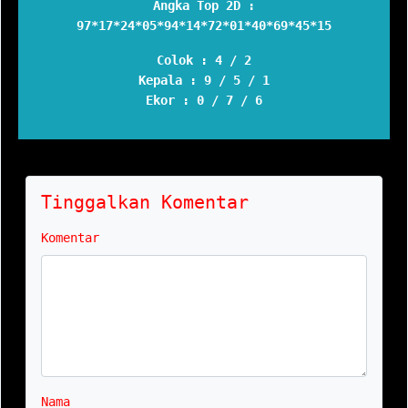
Angka Top 2D :
97*17*24*05*94*14*72*01*40*69*45*15
Colok :
4 / 2
Kepala :
9 / 5 / 1
Ekor :
0 / 7 / 6
Tinggalkan Komentar
Komentar
Nama