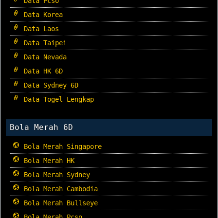
Data Pcso
Data Korea
Data Laos
Data Taipei
Data Nevada
Data HK 6D
Data Sydney 6D
Data Togel Lengkap
Bola Merah 6D
Bola Merah Singapore
Bola Merah HK
Bola Merah Sydney
Bola Merah Cambodia
Bola Merah Bullseye
Bola Merah Pcso