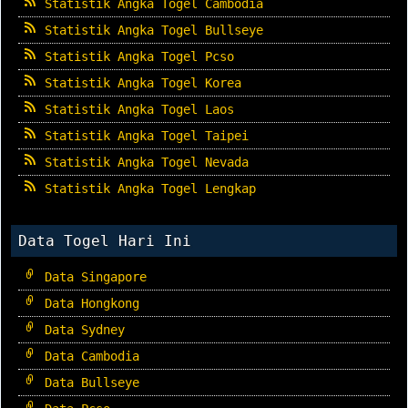
Statistik Angka Togel Cambodia
Statistik Angka Togel Bullseye
Statistik Angka Togel Pcso
Statistik Angka Togel Korea
Statistik Angka Togel Laos
Statistik Angka Togel Taipei
Statistik Angka Togel Nevada
Statistik Angka Togel Lengkap
Data Togel Hari Ini
Data Singapore
Data Hongkong
Data Sydney
Data Cambodia
Data Bullseye