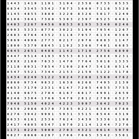
1
4
4
3
7
1
4
1
9
1
1
1
9
1
1
3
1
9
4
4
2
3
5
8
4
0
7
3
5
8
8
5
3
5
8
6
8
3
4
7
3
5
4
5
9
5
5
4
2
6
7
8
7
3
1
5
6
6
9
6
7
1
1
6
7
5
5
2
0
2
3
1
4
5
9
4
8
5
5
1
3
8
8
0
8
3
2
2
0
2
8
3
2
6
8
5
0
1
7
8
5
2
4
9
4
8
1
0
6
6
3
6
4
1
5
7
3
8
0
8
5
3
0
3
3
2
3
9
7
7
0
5
2
5
7
6
4
8
1
9
9
4
0
3
3
2
2
6
7
4
9
4
5
6
2
9
8
5
3
8
0
1
9
5
5
5
3
4
0
4
0
2
4
6
1
6
9
9
3
3
5
3
3
3
6
8
7
7
6
4
3
0
2
2
4
5
1
9
4
4
7
9
5
4
9
1
2
6
7
4
2
6
8
3
2
6
7
6
4
1
4
3
5
2
7
3
1
1
8
9
7
9
5
7
3
6
1
3
4
7
0
3
6
9
6
5
8
6
9
6
4
9
9
6
6
2
7
7
3
1
0
2
1
7
8
2
9
7
6
4
8
8
8
3
2
1
1
4
7
2
1
8
0
0
0
5
3
7
9
7
8
8
4
5
9
1
1
9
2
2
3
3
6
6
3
7
4
0
1
1
6
6
8
5
4
6
6
4
5
9
2
6
5
1
6
0
4
8
6
5
1
1
4
2
6
1
7
1
0
1
2
7
5
6
2
6
8
9
0
9
8
4
4
7
2
9
5
1
4
5
4
1
9
3
3
9
5
5
3
8
8
3
1
9
1
X
X
X
X
X
9
2
3
1
4
X
X
X
X
X
2
1
8
0
8
7
6
3
3
6
1
4
7
0
7
7
7
6
4
1
5
0
1
8
9
1
3
3
5
8
7
1
1
8
9
8
9
3
1
4
7
8
5
4
9
7
1
9
0
9
2
8
4
7
2
5
4
1
8
9
0
5
1
4
5
8
5
4
7
2
5
5
2
1
3
7
3
4
4
8
2
1
5
3
8
2
1
5
9
5
5
1
2
2
4
5
1
7
8
6
1
4
3
4
7
8
2
4
9
4
5
1
2
2
4
5
8
2
4
6
7
2
6
8
5
1
5
6
0
6
4
7
6
2
8
8
8
6
0
6
9
7
3
4
7
9
8
3
2
5
1
6
3
8
2
6
2
6
8
5
7
4
9
5
5
2
1
3
9
3
4
6
5
3
8
7
1
7
9
7
2
3
3
1
4
9
1
4
7
2
7
2
0
5
5
4
0
5
5
1
7
7
5
5
1
4
1
4
0
4
9
6
7
5
3
2
7
0
4
4
8
1
6
7
4
6
8
1
7
8
4
9
9
1
1
2
6
5
9
5
0
2
4
6
1
3
3
0
4
4
1
7
6
6
3
5
4
7
9
7
2
8
1
2
3
2
7
9
8
8
6
3
2
7
9
7
9
4
8
3
5
1
5
0
5
4
0
2
4
6
4
2
2
3
5
5
9
9
7
7
3
6
4
2
6
7
9
2
5
7
7
6
5
9
5
2
9
8
6
5
0
3
7
0
7
7
3
8
5
4
9
2
2
1
3
6
3
8
4
3
6
7
8
0
8
8
2
7
6
4
3
9
4
2
6
9
9
9
1
1
5
9
3
1
4
3
5
1
5
6
8
5
4
4
8
4
3
1
9
1
8
6
3
3
6
6
1
6
1
7
2
5
3
6
9
7
6
2
4
6
3
4
3
9
3
5
3
3
6
9
1
1
9
8
8
2
4
1
7
8
4
8
0
5
5
6
5
4
7
2
1
9
7
0
7
2
1
1
4
5
1
2
4
4
8
7
2
7
6
4
1
1
7
1
8
0
2
2
0
2
5
0
0
0
0
2
7
0
3
3
4
3
2
1
3
0
6
1
4
5
5
9
7
9
7
6
8
2
7
9
8
0
6
0
6
6
2
9
7
7
1
7
0
6
6
7
6
6
5
2
3
5
4
2
6
3
5
0
1
1