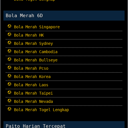
Bola Merah 6D
Bola Merah Singapore
Bola Merah HK
Bola Merah Sydney
Bola Merah Cambodia
Bola Merah Bullseye
Bola Merah Pcso
Bola Merah Korea
Bola Merah Laos
Bola Merah Taipei
Bola Merah Nevada
Bola Merah Togel Lengkap
Paito Harian Tercepat