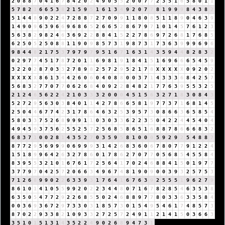
2
0
8
8
7
0
4
1
6
7
8
4
2
0
2
4
9
0
5
5
2
0
0
7
7
2
3
5
1
6
5
8
0
1
1
5
7
8
2
1
6
6
5
3
8
2
1
5
9
5
1
6
1
3
4
9
2
0
7
7
8
1
9
9
9
8
4
3
8
2
5
1
4
4
8
9
0
2
2
4
7
2
8
8
7
2
7
0
9
9
1
1
8
0
8
5
1
1
8
9
0
4
6
3
9
1
4
9
0
9
6
3
9
6
6
9
6
8
6
5
2
6
6
5
2
8
6
7
9
7
1
0
1
4
5
7
6
1
2
3
5
6
3
8
2
9
8
2
4
6
3
6
9
2
2
8
8
4
1
5
2
2
7
8
6
9
7
2
6
8
1
7
6
8
5
6
2
5
0
5
2
5
0
8
8
1
1
9
0
9
8
5
7
3
1
9
8
7
3
1
7
3
6
3
9
9
9
6
9
6
9
8
4
4
8
2
1
7
5
3
7
9
7
9
7
9
5
1
6
7
1
6
3
1
4
3
5
9
4
4
8
2
8
3
2
0
2
9
7
7
4
5
1
7
8
7
2
0
1
1
6
9
8
1
9
1
8
4
1
5
1
6
9
6
6
6
5
4
5
9
3
2
2
0
2
8
7
0
3
3
2
7
8
9
8
2
5
7
2
9
5
2
1
7
8
X
X
X
X
X
0
9
2
0
2
X
X
X
X
X
8
6
1
3
4
4
2
6
0
6
0
4
0
8
8
0
0
3
7
1
4
3
3
3
6
8
4
2
5
7
5
6
8
3
2
7
7
0
7
7
0
6
2
6
8
4
0
9
2
2
8
4
8
2
1
7
7
6
3
9
5
5
3
2
5
2
1
2
4
6
5
6
2
2
4
2
1
0
3
3
3
2
0
0
0
4
5
1
5
6
3
2
7
1
8
3
0
8
4
3
5
2
7
2
9
5
6
3
0
3
8
4
0
1
1
4
2
7
8
6
6
5
8
1
9
7
7
3
7
1
6
8
1
4
5
2
5
0
4
4
6
7
7
4
2
3
1
7
8
6
4
6
3
2
5
3
9
5
7
3
0
8
6
6
3
6
5
8
5
4
5
8
0
3
3
7
5
2
6
8
9
9
9
1
1
0
3
0
3
3
6
2
2
3
5
0
4
2
2
4
4
5
4
0
4
4
9
4
5
9
3
7
5
6
2
5
5
2
5
7
2
5
6
8
5
8
6
5
1
6
8
8
7
8
6
6
6
8
3
2
6
8
3
7
1
0
0
2
8
1
4
3
5
2
7
0
3
5
9
5
8
1
0
0
0
5
9
2
9
2
5
4
8
8
7
8
7
7
2
9
5
6
9
9
9
0
6
9
9
9
3
1
4
2
6
8
3
6
0
6
7
8
0
7
7
9
1
2
2
4
1
5
1
8
9
9
6
4
2
6
3
2
7
8
6
0
1
7
8
6
2
7
0
7
7
0
5
6
8
5
4
5
5
8
4
8
3
9
5
5
3
2
1
0
1
6
7
6
1
7
2
5
6
4
1
7
0
2
4
6
8
8
4
1
5
0
1
9
7
7
3
7
7
9
7
0
4
2
5
7
2
0
6
6
3
4
9
6
7
4
8
1
9
0
9
0
0
3
9
3
2
5
7
5
3
7
1
2
6
8
9
9
0
2
2
6
3
3
9
3
1
7
6
4
1
6
7
6
3
9
2
5
5
5
1
9
6
2
7
9
8
6
1
0
1
4
1
0
5
5
9
9
2
0
2
2
3
4
4
8
0
7
1
6
7
8
2
8
5
4
6
3
5
3
8
6
3
5
0
5
4
7
7
2
9
2
2
6
8
5
5
0
2
4
6
8
8
9
7
7
8
0
3
3
6
3
3
5
8
4
0
0
3
6
9
3
6
7
2
9
7
3
3
0
3
1
8
5
7
3
0
1
5
4
9
5
4
6
1
7
4
8
5
7
3
8
7
0
2
2
9
3
3
8
2
1
0
9
3
3
2
7
2
5
7
2
4
9
1
1
2
1
4
1
5
0
3
6
6
3
3
5
1
0
1
5
1
3
1
4
3
5
2
2
4
9
0
2
6
8
9
4
7
3
1