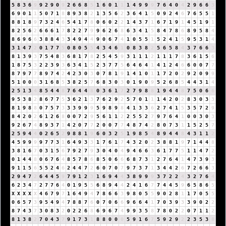
5
8
3
6
9
9
2
9
0
9
2
6
6
8
5
1
6
0
1
1
1
4
9
9
9
7
6
4
0
4
2
9
6
6
3
6
9
0
1
1
5
0
7
1
8
8
9
3
8
2
1
3
5
6
2
3
6
4
1
5
0
9
2
4
6
7
6
5
5
1
8
8
1
8
9
7
3
2
4
6
5
4
1
7
8
0
6
0
2
2
1
4
3
7
1
6
7
1
9
1
4
5
1
9
1
8
2
5
6
2
6
6
6
1
7
8
2
2
7
9
9
6
2
6
8
6
3
4
1
5
8
4
7
8
6
8
9
5
8
4
8
6
9
6
6
3
8
8
4
3
3
4
9
4
4
9
0
6
7
4
1
0
5
5
1
5
2
4
1
5
9
5
3
1
4
3
1
4
7
2
0
1
7
7
5
0
8
0
5
5
4
3
4
6
1
0
8
3
8
2
5
6
5
8
4
3
7
6
6
3
8
1
3
9
3
7
5
4
8
3
6
8
1
7
8
2
5
4
5
9
3
1
1
1
2
1
1
1
7
8
3
6
1
5
6
1
8
7
5
3
2
2
3
9
3
6
3
4
1
5
2
3
7
7
5
6
4
6
4
1
4
1
2
4
6
6
0
0
7
7
8
7
9
7
7
8
9
7
4
2
4
2
3
0
3
0
7
8
1
9
1
4
1
0
1
1
7
2
0
2
9
2
0
9
9
5
1
0
0
0
3
1
6
8
5
3
8
2
5
7
6
8
3
0
3
0
1
9
0
9
5
2
6
8
5
4
4
3
1
4
2
5
1
3
4
8
5
4
4
8
7
6
4
4
8
0
3
6
1
7
2
7
9
8
8
1
9
4
4
8
7
5
0
6
6
9
5
3
8
2
8
6
7
7
5
3
6
2
1
3
7
6
2
9
2
5
7
0
1
1
1
4
2
0
2
8
3
0
3
3
8
1
9
8
8
0
7
5
7
3
3
3
9
9
9
5
9
8
9
8
4
1
3
3
6
2
7
4
1
5
3
5
7
2
9
8
4
2
0
2
6
1
2
6
8
0
0
7
2
9
5
6
1
1
2
2
5
5
2
7
9
7
6
4
1
0
0
3
0
3
9
2
6
7
4
8
9
3
7
1
4
2
0
7
7
2
0
0
7
7
4
8
7
4
2
8
0
7
3
1
1
5
2
5
7
2
5
9
4
4
0
2
6
5
2
9
8
8
1
9
6
0
3
2
5
1
9
8
5
4
8
9
4
4
8
4
3
1
1
2
4
5
9
9
9
9
7
7
3
1
6
4
9
3
3
1
7
6
1
7
4
3
2
0
2
3
8
8
1
9
7
1
4
4
8
3
8
1
6
7
0
3
1
5
6
7
9
2
7
9
3
0
4
0
4
9
4
6
6
3
6
1
7
7
5
1
1
4
7
2
0
1
4
4
8
0
6
7
6
4
8
5
7
8
6
8
5
0
6
6
6
8
7
3
1
2
7
6
4
1
4
7
3
9
3
9
1
1
5
6
5
5
2
4
6
2
4
4
7
2
6
0
7
0
7
9
7
3
7
1
3
4
4
2
6
7
2
6
6
3
2
9
4
7
2
6
4
4
5
9
7
9
1
2
3
1
6
9
4
4
3
8
9
9
9
3
7
2
2
4
3
2
7
6
4
6
2
3
4
7
2
7
7
6
4
0
1
9
5
5
6
8
9
4
4
2
4
1
6
7
7
4
4
5
9
6
5
8
6
5
X
X
X
X
X
4
6
7
9
7
1
6
4
9
4
7
8
6
6
3
9
8
0
5
5
9
0
2
8
1
1
7
0
5
5
0
6
5
7
3
9
5
4
9
4
7
8
8
7
6
0
7
0
6
6
9
6
6
4
1
7
0
3
9
3
3
9
0
2
2
8
7
4
3
7
3
0
8
3
2
0
2
2
6
8
6
9
6
7
4
9
9
3
5
8
7
8
0
2
2
0
7
1
1
2
8
1
3
8
2
7
0
4
3
7
9
1
7
3
1
8
8
0
0
0
5
9
1
6
7
5
9
2
9
2
2
3
5
3
8