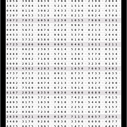
1
0
5
6
2
3
9
8
6
5
8
6
3
9
3
1
7
6
6
3
4
8
9
0
9
2
3
9
0
9
2
0
8
4
3
3
6
5
2
7
6
7
8
4
3
1
9
0
5
5
5
2
1
0
1
1
5
1
4
5
4
1
8
8
7
3
0
4
8
3
0
4
4
8
3
0
1
1
6
7
3
9
8
2
1
3
4
3
3
6
5
2
9
6
6
8
6
2
2
4
4
5
7
1
8
7
2
9
7
7
8
4
5
3
8
5
5
2
9
2
6
8
7
6
4
8
2
1
3
4
0
9
2
4
6
8
7
0
0
0
3
0
7
2
9
7
8
7
3
1
6
0
5
8
4
1
2
3
0
3
1
0
5
5
1
7
9
8
9
8
8
1
8
1
9
2
2
3
9
3
5
1
3
2
5
3
3
0
3
3
2
2
0
7
7
9
9
6
3
9
3
0
7
3
1
3
2
3
8
2
9
0
9
4
4
5
6
7
1
8
0
6
7
6
4
0
4
2
8
1
5
0
7
9
7
0
2
1
3
4
5
3
2
0
2
0
4
5
3
8
5
3
3
2
5
8
6
8
2
1
9
9
1
0
1
5
3
7
6
4
0
3
3
8
2
2
9
4
6
1
4
7
9
8
8
5
7
3
2
5
8
5
8
0
8
5
8
8
6
5
9
1
6
6
3
7
6
0
4
4
4
1
9
4
4
6
7
2
5
7
8
1
0
6
6
9
0
4
9
4
0
6
9
5
5
6
4
6
1
7
1
6
1
1
2
0
2
1
1
2
7
6
2
2
4
6
6
2
9
2
2
3
6
3
9
4
6
1
4
5
5
2
0
1
1
X
X
X
X
X
0
3
1
8
9
X
X
X
X
X
7
1
8
3
2
2
6
2
6
8
5
7
1
4
5
1
3
6
7
4
5
7
7
9
7
6
5
3
4
7
3
5
7
7
5
6
9
4
2
6
7
1
8
9
8
8
3
3
9
3
4
0
9
1
1
5
1
3
2
5
8
5
9
7
7
5
6
9
8
8
2
0
1
2
3
8
4
1
5
6
4
6
4
1
5
4
1
8
7
6
3
2
3
0
3
9
1
8
5
4
6
7
1
8
9
4
5
6
2
8
4
2
8
3
2
9
5
8
2
1
1
6
5
0
5
7
6
6
5
2
5
4
0
2
2
4
7
3
7
1
0
7
1
7
8
2
1
1
1
2
0
9
2
1
3
8
7
3
7
1
0
7
3
3
6
8
0
3
5
8
8
7
2
7
9
8
2
3
0
3
1
0
6
6
3
4
4
6
1
7
8
1
4
8
3
3
4
9
7
7
4
0
6
5
2
8
0
4
2
6
0
5
2
0
2
6
4
7
4
2
6
2
1
3
4
4
3
7
2
9
6
5
2
7
9
2
2
9
0
9
5
6
8
2
1
7
5
6
9
6
0
4
5
8
4
6
7
2
4
6
5
9
1
6
7
3
6
1
6
7
5
0
9
7
7
8
1
6
7
4
2
8
3
8
2
8
3
5
9
5
9
9
3
0
3
4
6
0
0
0
8
6
8
9
8
4
4
0
6
6
7
9
2
6
8
8
0
5
9
5
3
7
2
4
6
6
4
8
3
2
7
4
2
2
4
9
6
4
7
2
7
6
1
5
6
4
8
9
3
3
0
1
7
5
3
1
6
3
9
3
7
9
1
0
1
3
7
9
6
6
5
4
4
9
4
0
4
9
5
5
8
6
3
0
3
0
7
9
7
7
7
1
5
9
5
1
8
4
4
8
2
2
5
2
7
0
2
7
0
7
5
1
5
7
3
6
9
2
2
4
0
3
6
6
3
7
2
3
0
3
2
4
6
8
5
7
5
1
3
4
6
1
7
0
7
8
7
7
7
5
2
6
3
9
3
1
9
2
1
3
6
0
4
0
4
0
1
0
7
7
7
1
1
3
4
8
6
5
7
3
2
8
9
1
1
3
4
6
9
6
3
1
7
0
7
9
2
8
6
5
9
9
3
8
2
3
3
0
6
6
6
0
9
0
9
4
8
7
7
5
8
8
2
5
7
0
6
7
5
3
1
9
9
1
1
5
8
5
0
5
1
4
7
1
8
5
8
9
8
8
4
4
8
7
6