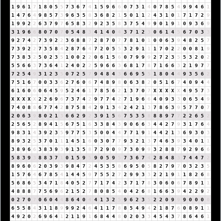
1
9
6
1
7
1
8
0
5
5
7
3
6
7
4
1
5
9
6
6
0
7
3
1
4
0
7
8
5
4
9
9
4
6
1
1
4
7
6
4
9
8
5
7
3
9
6
3
5
8
3
6
8
2
1
5
0
1
1
2
4
3
1
0
1
7
1
7
2
9
1
9
9
2
2
6
3
7
9
7
6
5
8
3
2
9
2
3
5
8
3
7
5
4
9
9
0
1
9
1
0
9
3
6
9
3
1
9
6
6
8
0
7
0
7
0
5
4
8
3
4
1
4
0
4
3
7
1
2
3
0
6
1
4
5
6
7
0
3
3
9
2
7
4
2
7
3
9
2
2
3
6
8
8
7
2
8
7
0
7
7
8
1
0
1
0
0
6
3
9
4
8
2
5
7
7
3
9
2
2
7
3
5
8
4
2
8
7
6
4
7
2
0
5
5
3
2
9
1
1
1
7
0
2
2
0
0
8
1
9
7
3
8
3
2
5
0
2
3
5
1
0
0
2
2
0
6
1
5
6
0
7
9
9
9
2
7
2
3
5
5
3
2
0
2
5
5
6
6
3
7
3
6
4
1
2
4
0
2
2
5
9
6
6
3
6
8
1
7
8
7
1
6
6
3
2
1
9
7
7
7
2
5
4
9
3
1
2
3
5
0
7
2
5
7
9
4
8
4
3
6
6
9
5
5
1
8
0
4
4
9
3
5
6
2
7
5
1
6
7
0
0
3
3
6
2
7
6
0
6
7
4
8
9
8
0
6
3
8
2
0
5
1
6
7
4
0
9
4
4
6
1
6
0
6
0
6
4
5
9
5
2
4
6
1
7
8
5
6
2
1
3
7
0
7
X
X
X
X
X
4
9
5
7
3
X
X
X
X
X
2
2
6
9
6
7
3
7
4
2
9
7
7
4
2
7
1
9
6
6
4
0
9
3
3
0
6
5
4
9
7
4
0
8
8
6
7
7
4
2
8
7
5
8
4
2
9
1
3
4
2
4
2
1
3
7
8
6
3
9
5
7
7
0
7
2
0
6
3
9
8
0
2
1
3
6
6
2
9
2
3
9
1
5
6
7
5
3
5
8
8
8
9
7
7
2
2
6
5
2
2
5
6
5
2
8
9
4
1
5
6
7
5
1
6
3
3
8
4
3
9
0
6
6
3
4
4
2
7
9
3
1
7
6
4
9
8
3
1
4
3
9
2
3
5
9
7
7
5
3
5
0
0
4
4
7
7
1
9
1
4
4
2
1
3
6
9
3
0
3
8
9
3
2
5
3
7
0
1
1
1
4
5
1
6
0
3
0
7
7
9
3
2
1
3
7
4
6
3
9
3
4
0
1
1
3
8
9
6
6
3
8
3
9
3
9
1
3
5
8
7
2
9
0
9
7
3
0
9
9
3
2
8
8
7
9
2
9
6
6
5
8
3
9
3
8
8
3
7
1
0
1
5
9
5
9
0
5
9
5
7
3
6
7
4
2
8
4
8
3
7
4
4
7
2
8
9
6
0
6
2
0
3
9
3
9
8
4
7
2
4
5
3
5
8
6
9
5
0
5
8
2
7
9
7
0
3
2
3
5
1
5
7
6
4
6
7
8
5
4
1
4
4
5
9
7
5
5
2
7
2
9
9
3
3
2
2
1
9
1
1
8
2
6
8
5
6
8
6
5
3
4
7
1
8
4
0
5
2
7
7
1
7
4
2
3
7
1
7
8
3
0
6
0
6
7
8
9
1
1
4
8
8
8
7
7
5
6
9
6
2
1
5
2
7
8
0
8
5
4
0
4
2
6
8
1
6
6
3
9
4
2
2
9
2
0
2
7
0
7
0
6
0
4
4
8
6
4
0
4
4
1
3
2
5
9
6
2
3
5
2
2
0
9
9
9
0
0
0
0
6
5
5
8
4
3
1
1
8
9
9
9
2
4
6
4
1
1
7
8
8
5
4
9
4
2
1
8
7
6
0
8
9
1
1
4
9
2
0
2
6
9
6
4
1
2
1
1
9
1
6
8
4
4
8
0
2
0
3
3
4
5
4
3
7
8
6
4
6
1