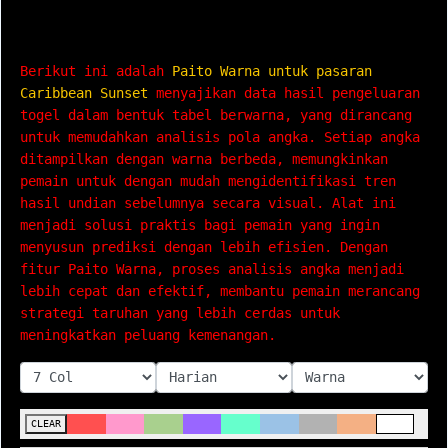
Paito Warna Caribbean Sunset
Berikut ini adalah
Paito Warna untuk pasaran
Caribbean Sunset
menyajikan data hasil pengeluaran
togel dalam bentuk tabel berwarna, yang dirancang
untuk memudahkan analisis pola angka. Setiap angka
ditampilkan dengan warna berbeda, memungkinkan
pemain untuk dengan mudah mengidentifikasi tren
hasil undian sebelumnya secara visual. Alat ini
menjadi solusi praktis bagi pemain yang ingin
menyusun prediksi dengan lebih efisien. Dengan
fitur Paito Warna, proses analisis angka menjadi
lebih cepat dan efektif, membantu pemain merancang
strategi taruhan yang lebih cerdas untuk
meningkatkan peluang kemenangan.
CLEAR