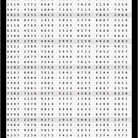
2
5
1
8
9
1
7
7
1
8
9
6
8
7
6
2
2
0
7
7
7
6
2
0
2
2
1
5
8
4
3
3
5
9
5
5
6
7
1
8
4
7
6
0
6
1
0
6
9
6
7
1
8
1
9
7
1
1
5
6
0
6
6
3
9
7
4
5
9
5
6
4
1
5
6
5
2
3
1
4
6
9
1
3
4
3
4
1
1
2
6
2
7
7
5
7
0
4
1
5
2
0
6
0
6
4
6
9
0
9
8
5
2
1
3
1
4
1
3
4
5
0
2
2
4
2
3
7
9
7
6
0
8
7
6
3
1
1
9
1
6
1
1
6
7
6
7
0
8
8
6
7
0
8
8
3
1
9
5
5
7
8
5
4
9
5
5
3
9
3
6
9
9
6
6
8
1
0
1
1
4
5
3
2
5
0
8
5
5
1
3
5
2
9
2
9
3
7
4
2
5
6
6
0
6
5
5
4
3
7
4
3
8
9
8
6
9
3
5
8
1
1
6
5
2
5
7
4
4
8
9
0
0
6
6
7
8
1
7
8
6
6
4
1
5
0
2
9
5
5
2
7
9
3
3
4
4
4
6
1
5
9
9
3
3
1
1
5
0
5
4
6
2
6
8
3
8
0
3
3
1
1
2
1
3
2
3
8
8
7
7
8
6
3
9
4
3
2
5
7
9
9
7
4
2
7
5
0
4
4
9
8
3
1
4
6
0
6
4
1
1
7
6
0
6
7
5
4
8
3
5
4
5
3
8
2
7
2
1
3
7
6
5
2
7
2
5
5
7
3
2
0
3
5
8
2
6
7
5
3
8
6
6
5
2
3
0
8
6
5
6
5
5
5
1
9
8
3
6
9
1
4
4
3
7
4
6
6
1
7
9
0
6
2
8
3
2
4
8
3
1
3
5
2
7
7
6
1
5
6
9
8
4
3
7
0
5
7
1
8
3
2
0
2
2
5
9
9
3
3
5
5
5
6
2
2
3
2
4
6
8
2
9
6
6
2
8
2
3
5
2
7
7
3
1
4
1
6
1
7
0
8
6
1
7
5
9
1
8
9
1
8
4
1
5
9
7
5
8
4
4
1
4
4
8
1
8
5
0
5
4
5
8
7
6
6
9
8
0
8
3
1
8
0
8
1
3
2
9
2
9
4
0
1
1
6
8
6
7
4
7
5
6
9
6
7
4
6
4
1
2
2
8
1
9
4
8
0
1
1
7
0
8
3
2
0
2
5
5
1
2
9
3
7
1
5
6
5
1
6
5
7
4
6
1
3
9
8
1
9
2
7
9
0
9
4
1
2
4
6
4
0
0
3
3
8
8
9
7
7
2
1
3
0
3
7
3
6
2
8
7
1
1
6
7
0
5
7
7
5
5
1
1
1
2
4
2
8
3
2
3
7
6
5
2
0
2
3
0
3
1
9
6
7
4
1
1
5
8
4
6
1
8
3
2
4
5
2
3
5
1
3
8
0
8
4
8
0
7
7
2
8
0
1
1
8
4
9
7
7
4
3
7
9
7
3
8
1
4
5
7
7
7
7
5
2
1
6
1
7
4
2
0
0
0
4
8
3
1
4
3
7
8
7
6
7
0
7
5
3
8
8
2
5
7
6
6
9
6
6
2
6
3
3
6
7
2
4
6
1
8
2
8
1
9
0
5
9
0
9
X
X
X
X
X
4
5
8
6
5
1
3
4
6
1
0
1
8
9
8
9
4
6
7
4
9
6
5
8
4
8
1
2
7
9
2
2
0
6
6
8
2
7
1
8
2
0
1
6
7
5
6
6
1
7
8
7
5
5
1
1
2
4
7
2
3
9
0
4
4
7
0
7
0
7
4
0
6
2
8
3
0
3
3
6
8
2
5
8
4
8
3
0
6
6
1
3
7
1
8
8
7
9
7
7
9
3
8
2
1
5
6
1
3
4
8
2
0
1
1
9
8
5
1
6
4
7
0
5
5
8
4
3
1
4
9
2
5
7
3
3
2
3
0
3
7
2
7
5
3
7
4
1
4
5
1
3
8
7
6
5
3
7
4
2
7
7
7
7
5