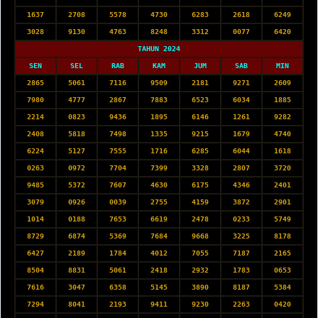
1637
2708
5578
4730
6283
2618
6249
3028
9130
4763
8248
3312
0077
6420
TAHUN 2024
SEN
SEL
RAB
KAM
JUM
SAB
MIN
2865
5061
7116
9509
2181
9271
2609
7980
4777
2867
7883
6523
6034
1885
2214
0823
9436
1895
6146
1261
9282
2408
5818
7498
1335
9215
1679
4740
6224
5127
7555
1716
6285
6044
1618
0263
0972
7704
7399
3328
2807
3720
9485
5372
7607
4630
6175
4346
2401
3079
0926
0039
2755
4159
3872
2901
1014
0188
7653
6619
2478
0233
5749
8729
6874
5369
7684
9668
3225
8178
6427
2189
1784
4012
7055
7187
2165
8504
8831
5061
2418
2932
1783
0653
7616
3047
6358
5145
3890
8187
5384
7294
8041
2193
9411
9230
2263
0420