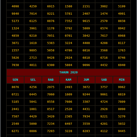
4098
4259
6915
1580
2151
3982
5199
9840
7014
9221
5781
2407
1474
4991
5173
6125
0876
7352
9615
2570
8038
1324
3961
1178
3792
5809
6574
8942
4859
9210
7051
0701
3842
7617
6968
3071
1619
5383
3224
4408
4208
8117
1557
9895
5058
4786
6816
3568
1763
5826
2713
9428
2924
6818
6716
8746
7038
4011
6300
5804
9096
4432
6940
TAHUN 2020
SEN
SEL
RAB
KAM
JUM
SAB
MIN
8076
4256
2975
2493
3072
3757
9962
0721
6445
7060
1609
9244
9061
6819
5185
5041
0558
7606
3307
4724
7809
2441
1081
8517
2520
4431
2928
8090
7587
4429
3420
2305
7934
9221
5270
2549
5090
7234
6497
3559
4201
5032
6271
0886
7203
3228
8283
4112
9445