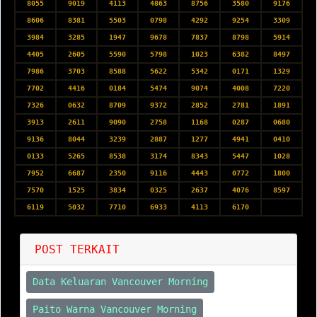
8055
9019
4113
4863
8756
3580
9176
8606
8381
5503
0798
4292
9254
3309
3984
3285
1947
9678
7837
8798
5914
4405
2605
5590
5798
1023
6382
8497
7986
3703
8588
5622
5342
0171
1329
7702
4416
0184
5474
9074
4008
7220
7326
0632
8709
9372
2852
2781
1891
3913
2611
9090
2758
1168
0287
0680
9136
8044
3239
2887
1277
4941
0410
0133
5265
8538
3174
8343
5447
1028
7952
6687
2350
9116
4443
0772
1800
7570
1525
3834
0325
2637
4076
8597
6119
5032
7710
6933
4113
6170
POST TERKAIT
Data Keluaran Vancouver Morning
Paito Warna Vancouver Morning