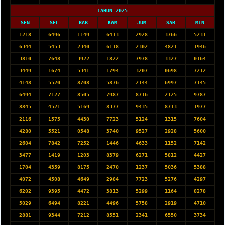
TAHUN 2025
SEN
SEL
RAB
KAM
JUM
SAB
MIN
1218
6496
1149
6413
2928
3766
5231
6344
5453
2340
6118
2302
4821
1946
3810
7648
3922
1822
7978
3327
0164
3449
1674
5341
1794
3207
0698
7212
4148
5520
8708
5876
2144
6997
7145
6494
7127
8505
7987
8716
2125
9787
8845
4521
5169
8377
9435
8713
1977
2116
1575
4430
7723
5124
1315
7604
4280
5521
0548
3740
9527
2928
5600
2604
7842
7252
1446
4633
1152
7142
3477
1419
1203
8379
6271
5812
4427
1704
4359
8175
2470
1237
5036
5388
4072
4508
4649
2984
7723
5276
4297
6202
9395
4472
3813
5299
1164
8278
5029
6494
8221
4496
5758
2919
4710
2881
9344
7212
8551
2341
6550
3734