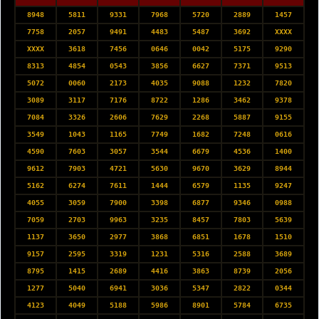
8948
5811
9331
7968
5720
2889
1457
7758
2057
9491
4483
5487
3692
XXXX
XXXX
3618
7456
0646
0042
5175
9290
8313
4854
0543
3856
6627
7371
9513
5072
0060
2173
4035
9088
1232
7820
3089
3117
7176
8722
1286
3462
9378
7084
3326
2606
7629
2268
5887
9155
3549
1043
1165
7749
1682
7248
0616
4590
7603
3057
3544
6679
4536
1400
9612
7903
4721
5630
9670
3629
8944
5162
6274
7611
1444
6579
1135
9247
4055
3059
7900
3398
6877
9346
0988
7059
2703
9963
3235
8457
7803
5639
1137
3650
2977
3868
6851
1678
1510
9157
2595
3319
1231
5316
2588
3689
8795
1415
2689
4416
3863
8739
2056
1277
5040
6941
3036
5347
2822
0344
4123
4049
5188
5986
8901
5784
6735