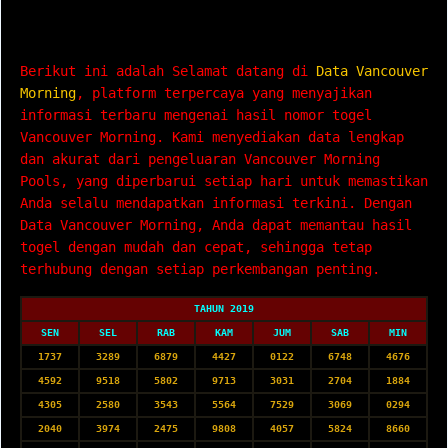
Data Vancouver Morning
Berikut ini adalah Selamat datang di
Data Vancouver
Morning
, platform terpercaya yang menyajikan
informasi terbaru mengenai hasil nomor togel
Vancouver Morning. Kami menyediakan data lengkap
dan akurat dari pengeluaran Vancouver Morning
Pools, yang diperbarui setiap hari untuk memastikan
Anda selalu mendapatkan informasi terkini. Dengan
Data Vancouver Morning, Anda dapat memantau hasil
togel dengan mudah dan cepat, sehingga tetap
terhubung dengan setiap perkembangan penting.
TAHUN 2019
SEN
SEL
RAB
KAM
JUM
SAB
MIN
1737
3289
6879
4427
0122
6748
4676
4592
9518
5802
9713
3031
2704
1884
4305
2580
3543
5564
7529
3069
0294
2040
3974
2475
9808
4057
5824
8660