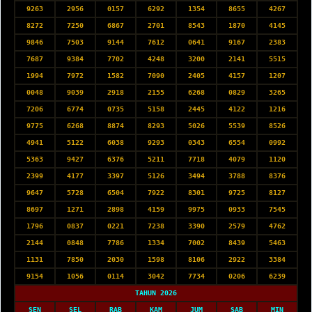
9263
2956
0157
6292
1354
8655
4267
8272
7250
6867
2701
8543
1870
4145
9846
7503
9144
7612
0641
9167
2383
7687
9384
7702
4248
3200
2141
5515
1994
7972
1582
7090
2405
4157
1207
0048
9039
2918
2155
6268
0829
3265
7206
6774
0735
5158
2445
4122
1216
9775
6268
8874
8293
5026
5539
8526
4941
5122
6038
9293
0343
6554
0992
5363
9427
6376
5211
7718
4079
1120
2399
4177
3397
5126
3494
3788
8376
9647
5728
6504
7922
8301
9725
8127
8697
1271
2898
4159
9975
0933
7545
1796
0837
0221
7238
3390
2579
4762
2144
0848
7786
1334
7002
8439
5463
1131
7850
2030
1598
8106
2922
3384
9154
1056
0114
3042
7734
0206
6239
TAHUN 2026
SEN
SEL
RAB
KAM
JUM
SAB
MIN