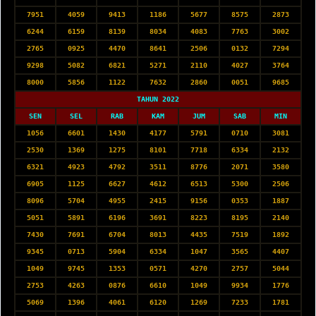
7951
4059
9413
1186
5677
8575
2873
6244
6159
8139
8034
4083
7763
3002
2765
0925
4470
8641
2506
0132
7294
9298
5082
6821
5271
2110
4027
3764
8000
5856
1122
7632
2860
0051
9685
TAHUN 2022
SEN
SEL
RAB
KAM
JUM
SAB
MIN
1056
6601
1430
4177
5791
0710
3081
2530
1369
1275
8101
7718
6334
2132
6321
4923
4792
3511
8776
2071
3580
6905
1125
6627
4612
6513
5300
2506
8096
5704
4955
2415
9156
0353
1887
5051
5891
6196
3691
8223
8195
2140
7430
7691
6704
8013
4435
7519
1892
9345
0713
5904
6334
1047
3565
4407
1049
9745
1353
0571
4270
2757
5044
2753
4263
0876
6610
1049
9934
1776
5069
1396
4061
6120
1269
7233
1781