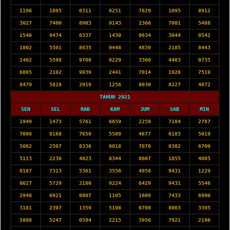
1196
1895
6311
8251
7829
1095
8912
3027
7400
8903
9143
2366
7001
5488
1540
9474
6337
1430
0634
3044
0542
1802
5501
8635
9448
4839
2185
8443
1402
5598
9708
0229
3360
4403
0735
6865
2102
9939
2441
7014
1928
7519
8479
5828
2919
1256
8030
8227
4872
TAHUN 2021
SEN
SEL
RAB
KAM
JUM
SAB
MIN
1949
1473
5761
6659
2259
7184
2787
7086
8168
7659
5509
4677
6103
5019
5082
2507
8336
0018
7079
0382
6709
5113
2236
4023
8344
8607
1855
4085
0187
7313
5361
3556
4958
9431
1229
6627
5729
2100
9224
6429
9431
5546
2948
6921
0807
1105
1609
7433
6990
3181
2397
1359
5108
0708
8003
3395
5808
5247
0594
2215
3956
7921
2196