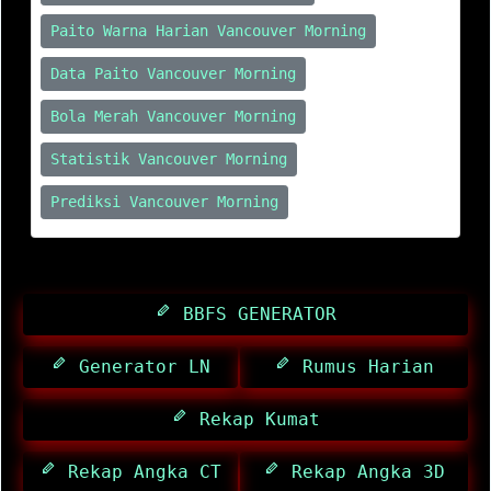
Paito Warna Harian Vancouver Morning
Data Paito Vancouver Morning
Bola Merah Vancouver Morning
Statistik Vancouver Morning
Prediksi Vancouver Morning
BBFS GENERATOR
Generator LN
Rumus Harian
Rekap Kumat
Rekap Angka CT
Rekap Angka 3D