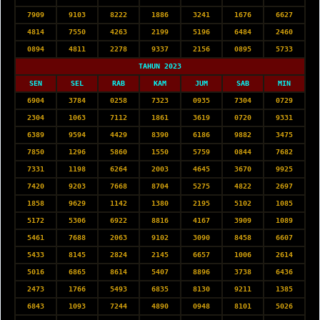
7909
9103
8222
1886
3241
1676
6627
4814
7550
4263
2199
5196
6484
2460
0894
4811
2278
9337
2156
0895
5733
TAHUN 2023
SEN
SEL
RAB
KAM
JUM
SAB
MIN
6904
3784
0258
7323
0935
7304
0729
2304
1063
7112
1861
3619
0720
9331
6389
9594
4429
8390
6186
9882
3475
7850
1296
5860
1550
5759
0844
7682
7331
1198
6264
2003
4645
3670
9925
7420
9203
7668
8704
5275
4822
2697
1858
9629
1142
1380
2195
5102
1085
5172
5306
6922
8816
4167
3909
1089
5461
7688
2063
9102
3090
8458
6607
5433
8145
2824
2145
6657
1006
2614
5016
6865
8614
5407
8896
3738
6436
2473
1766
5493
6835
8130
9211
1385
6843
1093
7244
4890
0948
8101
5026