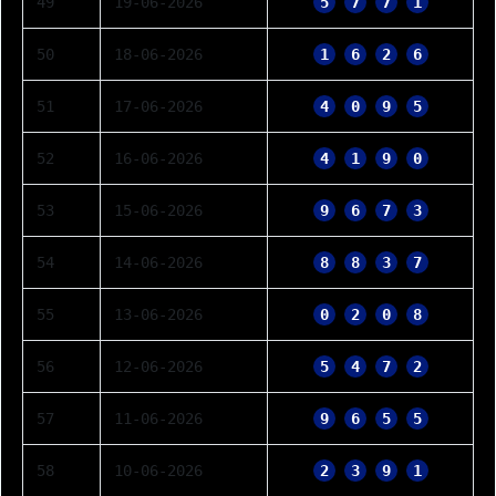
49
19-06-2026
5
7
7
1
50
18-06-2026
1
6
2
6
51
17-06-2026
4
0
9
5
52
16-06-2026
4
1
9
0
53
15-06-2026
9
6
7
3
54
14-06-2026
8
8
3
7
55
13-06-2026
0
2
0
8
56
12-06-2026
5
4
7
2
57
11-06-2026
9
6
5
5
58
10-06-2026
2
3
9
1