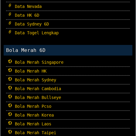
Data Nevada
Data HK 6D
Data Sydney 6D
Data Togel Lengkap
Bola Merah 6D
Bola Merah Singapore
Bola Merah HK
Bola Merah Sydney
Bola Merah Cambodia
Bola Merah Bullseye
Bola Merah Pcso
Bola Merah Korea
Bola Merah Laos
Bola Merah Taipei