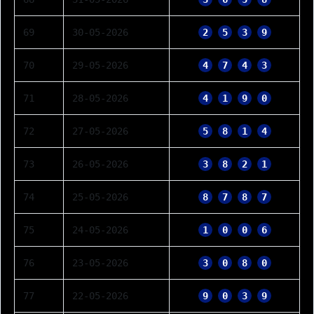
69
30-05-2026
2
5
3
9
70
29-05-2026
4
7
4
3
71
28-05-2026
4
1
9
0
72
27-05-2026
5
8
1
4
73
26-05-2026
3
8
2
1
74
25-05-2026
8
7
8
7
75
24-05-2026
1
0
0
6
76
23-05-2026
3
0
8
0
77
22-05-2026
9
0
3
9