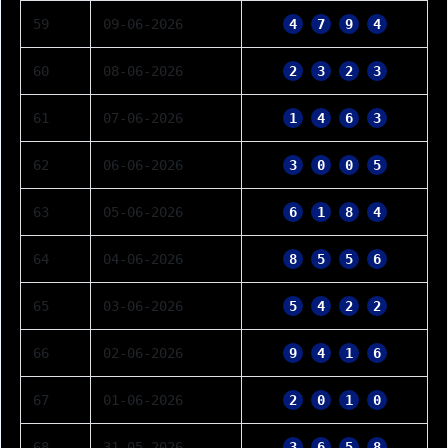
59
09-06-2026
4
7
9
4
60
08-06-2026
2
3
2
3
61
07-06-2026
1
4
6
3
62
06-06-2026
3
0
0
5
63
05-06-2026
6
1
8
4
64
04-06-2026
8
5
5
6
65
03-06-2026
5
4
2
2
66
02-06-2026
9
4
1
6
67
01-06-2026
2
0
1
0
68
31-05-2026
3
6
5
8