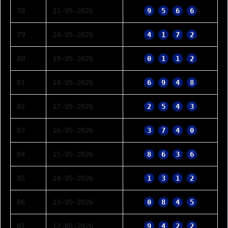
78
21-05-2026
9
5
6
6
79
20-05-2026
4
1
7
2
80
19-05-2026
0
1
1
2
81
18-05-2026
6
9
4
8
82
17-05-2026
2
5
4
3
83
16-05-2026
3
7
4
0
84
15-05-2026
8
6
3
6
85
14-05-2026
1
3
1
2
86
13-05-2026
0
8
4
5
87
12-05-2026
9
4
2
2