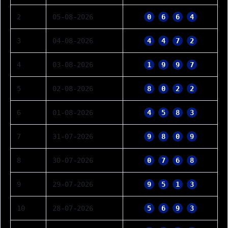
2
05-08-2026
0
6
6
4
3
04-08-2026
4
4
7
2
4
03-08-2026
1
9
9
7
5
02-08-2026
8
0
2
2
6
01-08-2026
4
5
8
3
7
31-07-2026
9
8
0
9
8
30-07-2026
0
7
6
8
9
29-07-2026
9
5
1
3
10
28-07-2026
5
6
9
3