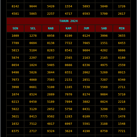
8142
9644
5420
1554
5893
5840
1726
4581
5865
2257
4717
0593
5700
2617
TAHUN 2024
SEN
SEL
RAB
KAM
JUM
SAB
MIN
1089
1278
6958
6190
0124
3996
3655
7789
0694
0138
7722
7665
1551
6453
5813
5184
8283
8541
9604
4202
9806
5874
2297
0837
2565
2163
2165
6180
8654
1024
5405
0666
6336
4975
2559
9490
5826
3844
6551
2062
5269
0915
7073
4060
7593
2151
2851
7287
0340
3998
0681
5100
1165
7338
5569
2711
1074
8524
2889
7970
8174
9084
5710
0213
0450
5189
7894
3882
0824
2218
5922
3129
2852
5750
0431
3290
3363
3021
8413
9502
1283
0109
7775
1478
1032
7512
4817
6997
5591
3188
1548
8375
2717
9324
3624
4190
8759
7721