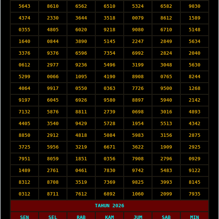
5643
8610
6562
6510
5324
6582
9030
4374
2330
3644
3518
0079
8612
1589
0355
4805
6020
9218
9080
6710
5148
1640
0844
3890
5145
2247
2849
5634
3376
9376
6596
7354
6992
2824
2040
0612
2977
9236
5496
3199
3048
5630
5299
0066
1095
4190
8908
0765
8244
4064
9917
0550
0363
7726
9500
1268
9197
6045
6926
9580
8897
5940
2142
7132
5876
8811
2739
0698
3016
4893
4405
3540
9429
5728
1954
5513
4342
8850
2912
4818
5084
5983
3156
2875
3725
5956
3219
6671
3622
1909
2925
7951
8059
1851
0356
7908
2796
0929
1489
2761
0461
7830
9742
5483
9122
8312
8708
3519
7369
9825
3993
8145
0312
8711
7612
6892
1060
2099
7935
TAHUN 2026
SEN
SEL
RAB
KAM
JUM
SAB
MIN