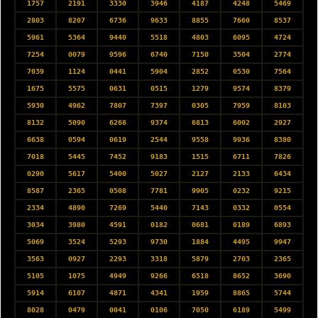
1757
2191
3330
3946
4187
4248
5469
2803
8207
6736
9633
8855
7660
8537
5961
5364
9440
5518
4803
6095
4724
7254
0079
9596
6740
7150
3504
2774
7039
1124
0441
5904
2852
0530
7564
1675
5575
0631
0515
1279
9574
8379
5930
4962
7807
7397
0305
7959
8103
8132
5090
6268
9374
6813
6002
2927
6638
0594
0619
2544
9558
9936
8380
7018
5445
7452
9183
1515
6711
7826
0290
5617
5400
5027
2127
2133
6434
8587
2365
0508
7781
9905
0232
9215
2334
4890
7269
5440
7143
0332
0554
3034
3980
4591
0182
0681
0189
6893
5069
3524
5293
9730
1884
4495
9947
3563
0927
2293
3318
5879
2703
2365
5105
1075
4949
9266
6518
8652
3690
5914
6107
4871
4341
1959
8865
5744
8028
0479
0041
0106
7050
6189
5499