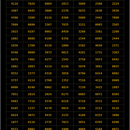
4118
7829
8904
2813
3899
2508
2224
3487
0445
3000
2570
5835
2630
5936
4396
3509
9116
8386
5080
2442
7899
7889
0696
3367
7935
3151
0965
3505
2925
9197
9903
8459
3266
3361
2209
1602
8686
9169
8356
1544
6995
2444
1038
1769
0229
1006
5582
4650
2371
9340
8600
3973
0015
4291
1731
3383
6879
7462
4277
2545
3758
5973
8442
2801
2093
4214
6148
5676
3691
9055
9552
1573
4316
3858
8796
6414
6092
5757
4114
2708
1352
7516
4212
8909
0606
6546
6962
6824
7158
3425
1997
7851
2814
2024
6175
0885
8971
8585
9403
7718
5570
9218
5719
4572
8083
8105
1337
4179
9024
8248
2211
9116
0424
3072
4435
3135
4189
8355
3998
1877
6110
2735
7023
3851
6705
0200
9571
6802
8898
5489
4884
5184
6971