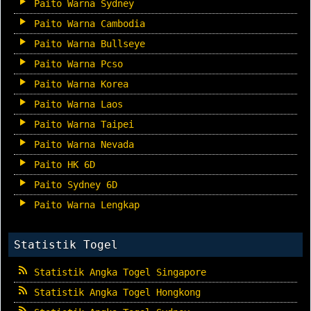
Paito Warna Sydney
Paito Warna Cambodia
Paito Warna Bullseye
Paito Warna Pcso
Paito Warna Korea
Paito Warna Laos
Paito Warna Taipei
Paito Warna Nevada
Paito HK 6D
Paito Sydney 6D
Paito Warna Lengkap
Statistik Togel
Statistik Angka Togel Singapore
Statistik Angka Togel Hongkong