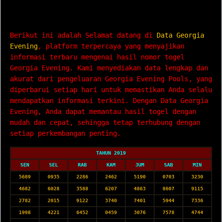
Data Georgia Evening
Berikut ini adalah Selamat datang di
Data Georgia
Evening
, platform terpercaya yang menyajikan
informasi terbaru mengenai hasil nomor togel
Georgia Evening. Kami menyediakan data lengkap dan
akurat dari pengeluaran Georgia Evening Pools, yang
diperbarui setiap hari untuk memastikan Anda selalu
mendapatkan informasi terkini. Dengan Data Georgia
Evening, Anda dapat memantau hasil togel dengan
mudah dan cepat, sehingga tetap terhubung dengan
setiap perkembangan penting.
TAHUN 2019
SEN
SEL
RAB
KAM
JUM
SAB
MIN
5689
0935
2286
2462
5190
0703
3230
4682
6028
3588
6207
4863
8607
9115
2782
2015
9122
3740
7401
5944
7336
1998
4221
6452
0459
3076
7578
4744