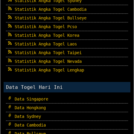
Statistik Angka Togel Sydney
Statistik Angka Togel Cambodia
Statistik Angka Togel Bullseye
Statistik Angka Togel Pcso
Statistik Angka Togel Korea
Statistik Angka Togel Laos
Statistik Angka Togel Taipei
Statistik Angka Togel Nevada
Statistik Angka Togel Lengkap
Data Togel Hari Ini
Data Singapore
Data Hongkong
Data Sydney
Data Cambodia
Data Bullseye