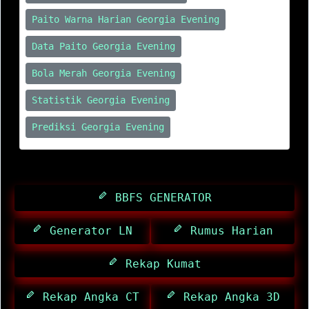
Paito Warna Harian Georgia Evening
Data Paito Georgia Evening
Bola Merah Georgia Evening
Statistik Georgia Evening
Prediksi Georgia Evening
BBFS GENERATOR
Generator LN
Rumus Harian
Rekap Kumat
Rekap Angka CT
Rekap Angka 3D