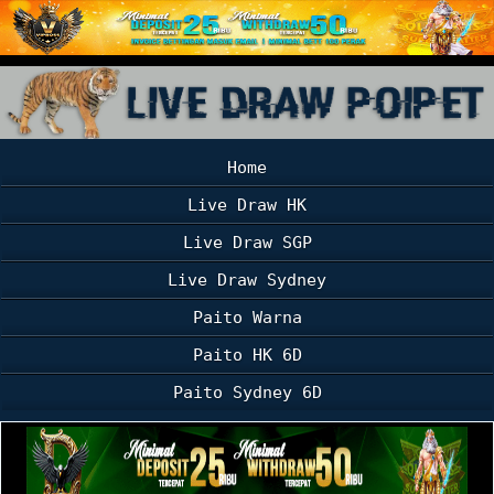
Home
Live Draw HK
Live Draw SGP
Live Draw Sydney
Paito Warna
Paito HK 6D
Paito Sydney 6D