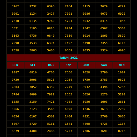
5762
9732
6396
7164
8115
7679
4729
3001
1134
2427
7301
6086
4075
6926
7210
0135
9760
4701
5042
8414
1056
3531
5195
0885
8284
9542
6567
5308
3143
4736
0840
7680
8014
1865
5879
7098
4533
6394
1492
6798
7455
6115
7358
3863
5406
6339
9035
5324
4696
TAHUN 2021
SEN
SEL
RAB
KAM
JUM
SAB
MIN
9887
0816
4700
7336
7028
2796
1084
0730
5908
5825
2934
6750
2783
9828
2804
3052
6359
7279
8932
4394
5753
0784
8099
7982
2535
5026
1270
5298
1855
2150
7421
4088
5056
1603
2881
5566
2123
3563
4090
1246
3613
2259
4034
6107
4368
1404
4831
3769
5605
3897
8729
5181
1341
4408
4723
1187
6679
4400
2486
5223
7206
3691
0713