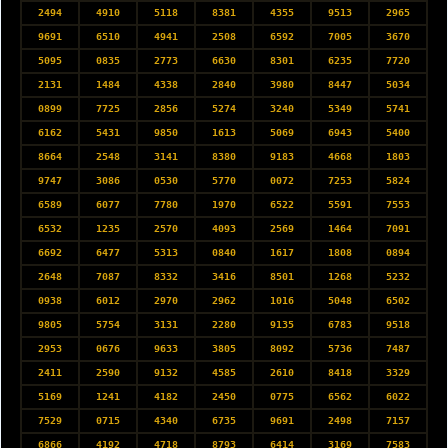
2494
4910
5118
8381
4355
9513
2965
9691
6510
4941
2508
6592
7005
3670
5095
0835
2773
6630
8301
6235
7720
2131
1484
4338
2840
3980
8447
5034
0899
7725
2856
5274
3240
5349
5741
6162
5431
9850
1613
5069
6943
5400
8664
2548
3141
8380
9183
4668
1803
9747
3086
0530
5770
0072
7253
5824
6589
6077
7780
1970
6522
5591
7553
6532
1235
2570
4093
2569
1464
7091
6692
6477
5313
0840
1617
1808
0894
2648
7087
8332
3416
8501
1268
5232
0938
6012
2970
2962
1016
5048
6502
9805
5754
3131
2280
9135
6783
9518
2953
0676
9633
3805
8092
5736
7487
2411
2590
9132
4585
2610
8418
3329
5169
1241
4182
2450
0775
6562
6022
7529
0715
4340
6735
9691
2498
7157
6866
4192
4718
8793
6414
3169
7583