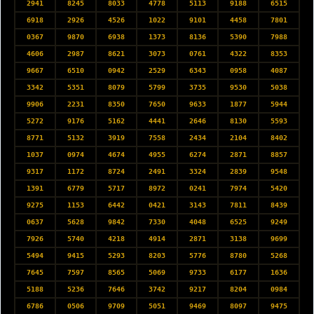
2941
8245
8033
4778
5113
9188
6515
6918
2926
4526
1022
9101
4458
7801
0367
9870
6938
1373
8136
5390
7988
4606
2987
8621
3073
0761
4322
8353
9667
6510
0942
2529
6343
0958
4087
3342
5351
8079
5799
3735
9530
5038
9906
2231
8350
7650
9633
1877
5944
5272
9176
5162
4441
2646
8130
5593
8771
5132
3919
7558
2434
2104
8402
1037
0974
4674
4955
6274
2871
8857
9317
1172
8724
2491
3324
2839
9548
1391
6779
5717
8972
0241
7974
5420
9275
1153
6442
0421
3143
7811
8439
0637
5628
9842
7330
4048
6525
9249
7926
5740
4218
4914
2871
3138
9699
5494
9415
5293
8203
5776
8780
5268
7645
7597
8565
5069
9733
6177
1636
5188
5236
7646
3742
9217
8204
0984
6786
0506
9709
5051
9469
8097
9475