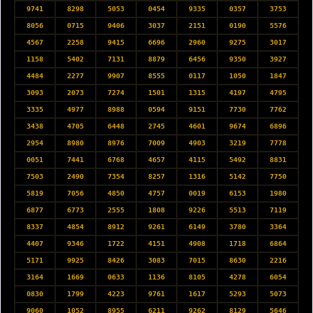
9741
8298
5053
0454
9335
0357
3753
8056
0715
9406
3037
2151
0190
5576
4567
2258
9415
6696
2960
9275
3017
1158
5402
7131
8879
6456
9350
3927
4484
2277
9907
8555
0117
1050
1847
3093
2073
7274
1501
1315
4197
4795
3335
4977
8988
0594
9151
7730
7762
3438
4705
6448
2745
4601
9674
6896
2954
8980
8976
7009
4903
3219
7778
0051
7441
6768
4657
4115
5492
8831
7503
2490
7354
8257
1316
5142
7750
5819
7056
4850
4757
0019
6153
1980
6877
6773
2555
1808
9226
5513
7119
8337
4854
8912
9261
6149
3780
3364
4407
9346
1722
4151
4908
1718
6864
5171
9925
8426
3083
7015
8630
2216
3164
1669
0633
1136
8105
4278
6054
0830
1799
4223
9761
1617
5293
5073
9060
1052
8955
6211
9262
8129
5646