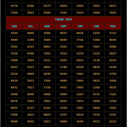
4778
6360
0175
9426
5804
3202
0872
7194
5823
0308
2391
5414
2489
3955
TAHUN 2024
SEN
SEL
RAB
KAM
JUM
SAB
MIN
4784
6089
4268
9837
6029
5254
3712
4949
1300
3664
0844
5718
5308
6959
3581
9123
6062
3181
5360
7067
5998
5138
6490
3582
7016
4259
1183
6027
1008
2894
5311
4397
0852
3139
6224
9843
5523
9992
1740
8326
0636
4249
5220
0905
9930
9434
1862
3019
2758
6420
5951
7306
4688
5904
4022
3496
8051
7617
5750
4431
7495
1790
9035
2048
6049
4868
5699
2263
9735
7191
8976
3594
7961
0420
3453
5860
2704
9655
9157
8182
5550
7097
9906
3502
7446
2815
6093
1287
0818
7534
2241
9096
4832
1617
5060
4199
9713
8152