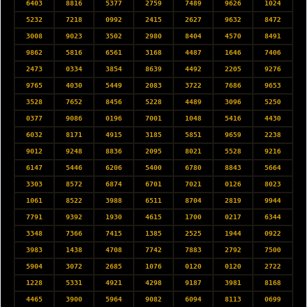
6403
8816
5377
2759
7489
9626
1024
5232
7218
0992
2415
2627
9632
8472
3008
9023
3502
2980
8404
4570
8491
9862
5816
6561
3168
4487
1646
7406
2473
0334
3854
8639
4492
2205
9276
9765
4030
5449
2083
3722
7686
9653
3528
7652
8456
5228
4489
3096
5250
0377
9086
0196
7001
1048
5416
4430
6032
8171
4915
3185
5851
9659
2238
9012
9248
8836
2095
8021
5528
9216
6147
5446
6206
5400
6780
8843
5664
3303
8572
6874
6701
7021
0126
8023
1061
8522
3988
6511
8704
2819
9944
7791
9392
1930
4615
1700
0217
6344
3348
7366
7415
1385
2525
1944
0922
3983
1438
4708
7742
7883
2792
7500
5904
3072
2685
1076
0120
0120
2722
1228
5331
4921
4298
9187
3981
8168
4465
3900
5964
9082
6094
8113
0699