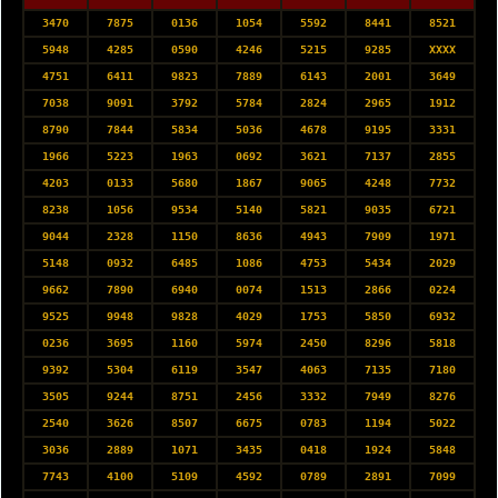
3470
7875
0136
1054
5592
8441
8521
5948
4285
0590
4246
5215
9285
XXXX
4751
6411
9823
7889
6143
2001
3649
7038
9091
3792
5784
2824
2965
1912
8790
7844
5834
5036
4678
9195
3331
1966
5223
1963
0692
3621
7137
2855
4203
0133
5680
1867
9065
4248
7732
8238
1056
9534
5140
5821
9035
6721
9044
2328
1150
8636
4943
7909
1971
5148
0932
6485
1086
4753
5434
2029
9662
7890
6940
0074
1513
2866
0224
9525
9948
9828
4029
1753
5850
6932
0236
3695
1160
5974
2450
8296
5818
9392
5304
6119
3547
4063
7135
7180
3505
9244
8751
2456
3332
7949
8276
2540
3626
8507
6675
0783
1194
5022
3036
2889
1071
3435
0418
1924
5848
7743
4100
5109
4592
0789
2891
7099