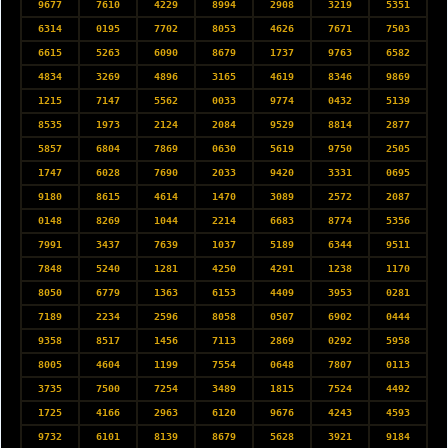
9677
7610
4229
8994
2908
3219
5351
6314
0195
7702
8053
4626
7671
7503
6615
5263
6090
8679
1737
9763
6582
4834
3269
4896
3165
4619
8346
9869
1215
7147
5562
0033
9774
0432
5139
8535
1973
2124
2084
9529
8814
2877
5857
6804
7869
0630
5619
9750
2505
1747
6028
7690
2033
9420
3331
0695
9180
8615
4614
1470
3089
2572
2087
0148
8269
1044
2214
6683
8774
5356
7991
3437
7639
1037
5189
6344
9511
7848
5240
1281
4250
4291
1238
1170
8050
6779
1363
6153
4409
3953
0281
7189
2234
2596
8058
0507
6902
0444
9358
8517
1456
7113
2869
0292
5958
8005
4604
1199
7554
0648
7807
0113
3735
7500
7254
3489
1815
7524
4492
1725
4166
2963
6120
9676
4243
4593
9732
6101
8139
8679
5628
3921
9184