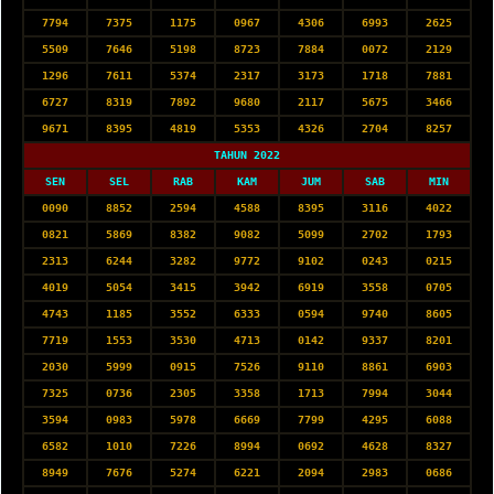
7794
7375
1175
0967
4306
6993
2625
5509
7646
5198
8723
7884
0072
2129
1296
7611
5374
2317
3173
1718
7881
6727
8319
7892
9680
2117
5675
3466
9671
8395
4819
5353
4326
2704
8257
TAHUN 2022
SEN
SEL
RAB
KAM
JUM
SAB
MIN
0090
8852
2594
4588
8395
3116
4022
0821
5869
8382
9082
5099
2702
1793
2313
6244
3282
9772
9102
0243
0215
4019
5054
3415
3942
6919
3558
0705
4743
1185
3552
6333
0594
9740
8605
7719
1553
3530
4713
0142
9337
8201
2030
5999
0915
7526
9110
8861
6903
7325
0736
2305
3358
1713
7994
3044
3594
0983
5978
6669
7799
4295
6088
6582
1010
7226
8994
0692
4628
8327
8949
7676
5274
6221
2094
2983
0686