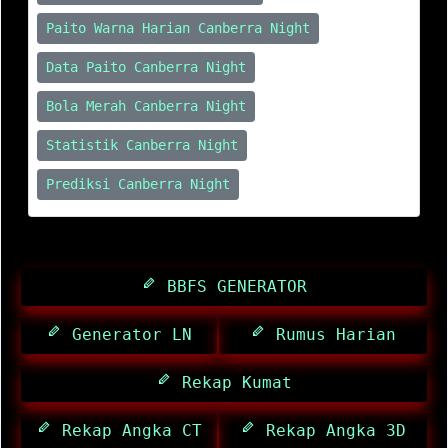
Paito Warna Harian Canberra Night
Data Paito Canberra Night
Bola Merah Canberra Night
Statistik Canberra Night
Prediksi Canberra Night
BBFS GENERATOR
Generator LN
Rumus Harian
Rekap Kumat
Rekap Angka CT
Rekap Angka 3D