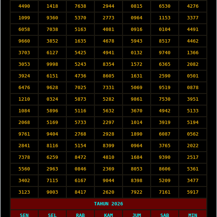
4490
1418
7638
2944
0815
6530
4276
1099
9360
5370
2773
0964
1153
3377
6058
7038
5163
4081
0916
0104
4491
9660
3852
1635
4678
5943
8517
4462
3703
6127
5425
4941
0132
9740
1366
3053
9998
5243
8354
1572
6365
2082
3924
6151
4736
8605
1631
2590
0501
6476
9628
7025
7331
5069
9519
0878
1210
0324
5873
5282
9861
7530
3951
1084
5896
5116
5632
3670
4942
5133
2068
5169
5733
2297
1014
3919
5194
9761
9404
2768
2928
1890
6087
0562
2841
8116
5154
8399
0964
3765
2022
7378
6259
8472
4810
1684
9390
2517
5560
2963
0846
2369
8053
8606
5361
3402
7115
6167
9044
8398
5209
3477
3123
9003
8417
2620
7922
7161
5917
TAHUN 2026
SEN
SEL
RAB
KAM
JUM
SAB
MIN