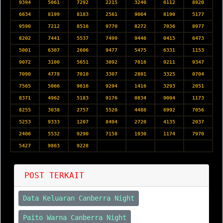
9394
5061
7292
2215
3240
6112
8920
6634
8199
8183
2561
9064
8190
5177
9590
7212
8516
9770
8272
7036
8977
8202
7441
5537
7499
9446
0415
6473
5001
6307
2606
9477
5475
6331
1153
9072
3100
5651
3092
7016
9211
9347
7090
4778
7010
3307
2801
3325
0704
7565
5066
9616
9294
1416
3293
2051
8371
4962
5183
9176
0834
9004
1173
8255
3038
2757
5520
4488
6992
7056
5253
9333
1207
8494
2720
4135
2037
2406
5532
9290
7158
1930
1174
7970
5427
9863
9228
POST TERKAIT
Data Keluaran Canberra Night
Paito Warna Canberra Night