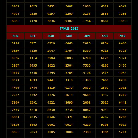
8205
4823
3431
5487
1980
6319
6042
4904
0328
9297
2280
3186
2336
7236
6501
7170
3036
9387
1764
9661
1065
TAHUN 2023
SEN
SEL
RAB
KAM
JUM
SAB
MIN
5196
6271
0229
0460
2023
8234
8466
8339
4128
2947
2784
5380
0213
9775
8536
1114
3994
8893
6218
6126
5321
3197
9435
1922
2504
7595
4102
5476
9443
7746
8795
5763
4106
3315
1052
8323
4693
9441
1310
1385
7466
8938
4794
5784
8119
6175
5873
2803
2902
2537
3392
7376
7619
9609
4952
0215
7299
3391
4321
1699
2068
3612
6441
7655
3218
8630
3736
0067
9049
9933
6003
7035
8246
5321
9450
4762
0780
6236
8843
6001
6614
4229
9268
6013
8861
5854
7005
4086
7483
3984
5704