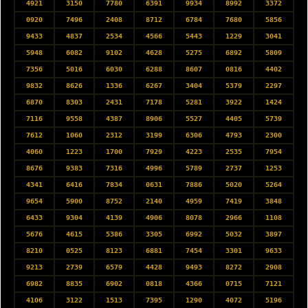
4921
3150
7780
6391
9934
8992
3372
0920
7496
2408
8712
6784
7680
5856
9433
4837
2534
4566
5443
1229
3041
5948
6082
9102
4628
5275
6892
5809
7356
5016
6030
6288
8607
0816
4402
9832
8626
1336
6267
3404
5379
2297
6870
8303
2431
7178
5281
3922
1424
7116
9558
4387
8906
5527
4405
5739
7612
1060
2312
3199
6306
4793
2300
4060
1223
1700
7929
4223
2535
7954
8676
9383
7316
4996
5789
2737
1253
4341
6416
7834
0631
7886
5020
5264
9654
5900
8752
2140
4959
7419
3848
6433
9304
4139
4906
8078
2966
1108
5676
4615
5386
3305
6992
5032
3897
8210
0525
8123
6881
7454
3301
9633
9213
2739
6579
4428
9493
8272
2908
6982
8835
6902
0818
4366
0715
7121
4106
3122
1513
7395
1290
4072
5196