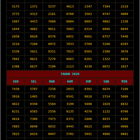
5175
1371
5237
4613
2347
7384
2219
3775
4315
2181
0709
3563
9747
4009
1997
4453
7060
6004
9903
4062
1338
1044
4682
9011
5683
6314
0886
9844
2050
8926
8576
6851
9801
6757
5440
3218
7280
9972
7033
5789
5108
6285
5339
5921
9351
7015
0565
2390
3078
7692
0621
7279
6863
6201
1322
4816
2308
6637
7199
2113
4239
6072
1027
TAHUN 2020
SEN
SEL
RAB
KAM
JUM
SAB
MIN
7430
5707
7258
2053
8391
6834
7189
3916
1465
4752
0541
9818
2714
5686
4822
9346
5584
3199
5698
1928
8832
9231
9585
2556
9135
4576
1132
0796
4816
7309
7473
8372
2806
8835
6360
7803
9840
9932
9445
0815
2809
4066
7025
8424
6997
5702
5941
4966
9881