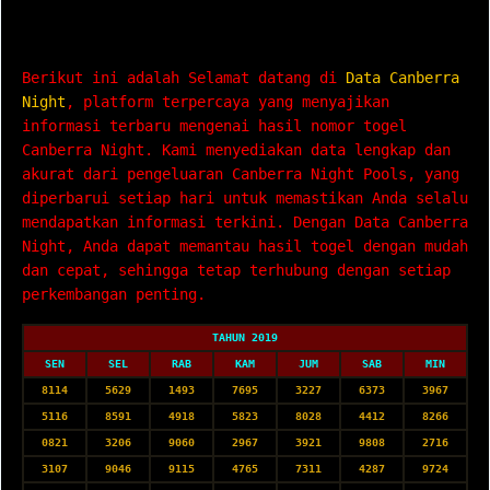
Data Canberra Night
Berikut ini adalah Selamat datang di
Data Canberra
Night
, platform terpercaya yang menyajikan
informasi terbaru mengenai hasil nomor togel
Canberra Night. Kami menyediakan data lengkap dan
akurat dari pengeluaran Canberra Night Pools, yang
diperbarui setiap hari untuk memastikan Anda selalu
mendapatkan informasi terkini. Dengan Data Canberra
Night, Anda dapat memantau hasil togel dengan mudah
dan cepat, sehingga tetap terhubung dengan setiap
perkembangan penting.
TAHUN 2019
SEN
SEL
RAB
KAM
JUM
SAB
MIN
8114
5629
1493
7695
3227
6373
3967
5116
8591
4918
5823
8028
4412
8266
0821
3206
9060
2967
3921
9808
2716
3107
9046
9115
4765
7311
4287
9724