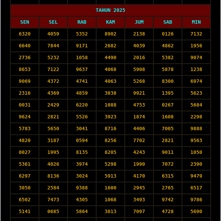
TAHUN 2025
SEN
SEL
RAB
KAM
JUM
SAB
MIN
6320
4059
5352
8902
2138
0126
7132
6640
7844
9171
2682
4039
4862
1956
2736
5232
1058
4490
2016
5382
9074
8653
7122
9637
4068
5908
5878
1238
9069
4372
4741
4063
5268
8300
6974
2316
4369
4859
3038
9921
1395
5623
0031
2429
6220
1088
4753
0267
5684
9624
2821
5526
3923
1874
1608
2298
5783
5650
3041
8716
4406
7005
9888
4820
3187
0594
8256
7702
2821
9563
0027
1995
8135
8205
4243
9011
1050
5361
4026
3974
5298
1990
7072
2390
6297
8136
3024
5913
4170
6315
9479
3050
2584
9388
1600
2945
2765
6517
6502
7473
4305
1068
3493
9742
9786
5141
0685
5864
3813
7097
4728
5690