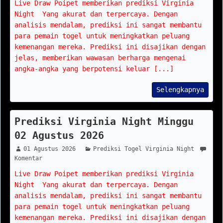
Live Draw Poipet memberikan prediksi Virginia
Night Yang akurat dan terpercaya. Dengan
analisis mendalam, prediksi ini sangat membantu
para pemain togel untuk meningkatkan peluang
kemenangan mereka. Prediksi ini disajikan dengan
jelas, memberikan wawasan berharga mengenai
angka-angka yang berpotensi keluar [...]
Selengkapnya
Prediksi Virginia Night Minggu
02 Agustus 2026
01 Agustus 2026
Prediksi Togel Virginia Night
Komentar
Live Draw Poipet memberikan prediksi Virginia
Night Yang akurat dan terpercaya. Dengan
analisis mendalam, prediksi ini sangat membantu
para pemain togel untuk meningkatkan peluang
kemenangan mereka. Prediksi ini disajikan dengan