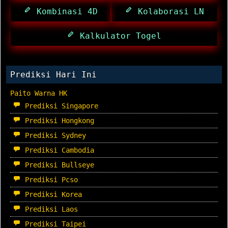
Kombinasi 4D
Kolaborasi LN
Kalkulator Togel
Prediksi Hari Ini
Paito Warna HK
Prediksi Singapore
Prediksi Hongkong
Prediksi Sydney
Prediksi Cambodia
Prediksi Bullseye
Prediksi Pcso
Prediksi Korea
Prediksi Laos
Prediksi Taipei