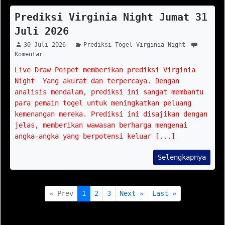
Prediksi Virginia Night Jumat 31
Juli 2026
30 Juli 2026
Prediksi Togel Virginia Night
Komentar
Live Draw Poipet memberikan prediksi Virginia
Night Yang akurat dan terpercaya. Dengan
analisis mendalam, prediksi ini sangat membantu
para pemain togel untuk meningkatkan peluang
kemenangan mereka. Prediksi ini disajikan dengan
jelas, memberikan wawasan berharga mengenai
angka-angka yang berpotensi keluar [...]
Selengkapnya
« Prev
1
2
3
Next »
Last »