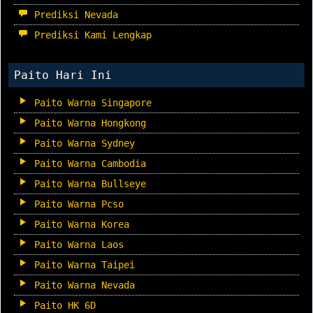
Prediksi Nevada
Prediksi Kami Lengkap
Paito Hari Ini
Paito Warna Singapore
Paito Warna Hongkong
Paito Warna Sydney
Paito Warna Cambodia
Paito Warna Bullseye
Paito Warna Pcso
Paito Warna Korea
Paito Warna Laos
Paito Warna Taipei
Paito Warna Nevada
Paito HK 6D