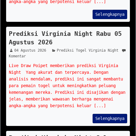
angka-angka yang berpotensi keluar [...]
Selengkapnya
Prediksi Virginia Night Rabu 05
Agustus 2026
04 Agustus 2026
Prediksi Togel Virginia Night
Komentar
Live Draw Poipet memberikan prediksi Virginia
Night Yang akurat dan terpercaya. Dengan
analisis mendalam, prediksi ini sangat membantu
para pemain togel untuk meningkatkan peluang
kemenangan mereka. Prediksi ini disajikan dengan
jelas, memberikan wawasan berharga mengenai
angka-angka yang berpotensi keluar [...]
Selengkapnya