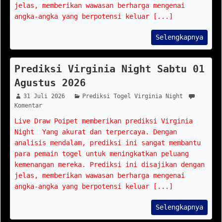
jelas, memberikan wawasan berharga mengenai
angka-angka yang berpotensi keluar [...]
Selengkapnya
Prediksi Virginia Night Sabtu 01
Agustus 2026
31 Juli 2026
Prediksi Togel Virginia Night
Komentar
Live Draw Poipet memberikan prediksi Virginia
Night Yang akurat dan terpercaya. Dengan
analisis mendalam, prediksi ini sangat membantu
para pemain togel untuk meningkatkan peluang
kemenangan mereka. Prediksi ini disajikan dengan
jelas, memberikan wawasan berharga mengenai
angka-angka yang berpotensi keluar [...]
Selengkapnya