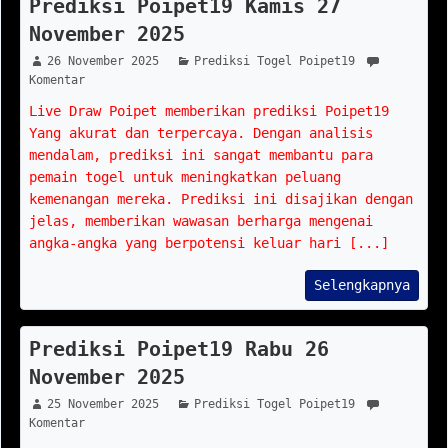
Prediksi Poipet19 Kamis 27
November 2025
26 November 2025
Prediksi Togel Poipet19
Komentar
Live Draw Poipet memberikan prediksi Poipet19
Yang akurat dan terpercaya. Dengan analisis
mendalam, prediksi ini sangat membantu para
pemain togel untuk meningkatkan peluang
kemenangan mereka. Prediksi ini disajikan dengan
jelas, memberikan wawasan berharga mengenai
angka-angka yang berpotensi keluar hari [...]
Selengkapnya
Prediksi Poipet19 Rabu 26
November 2025
25 November 2025
Prediksi Togel Poipet19
Komentar