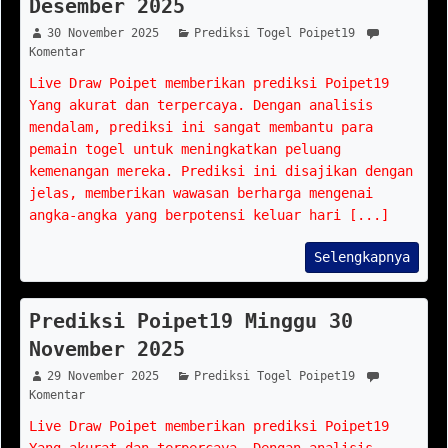
Desember 2025
30 November 2025
Prediksi Togel Poipet19
Komentar
Live Draw Poipet memberikan prediksi Poipet19
Yang akurat dan terpercaya. Dengan analisis
mendalam, prediksi ini sangat membantu para
pemain togel untuk meningkatkan peluang
kemenangan mereka. Prediksi ini disajikan dengan
jelas, memberikan wawasan berharga mengenai
angka-angka yang berpotensi keluar hari [...]
Selengkapnya
Prediksi Poipet19 Minggu 30
November 2025
29 November 2025
Prediksi Togel Poipet19
Komentar
Live Draw Poipet memberikan prediksi Poipet19
Yang akurat dan terpercaya. Dengan analisis