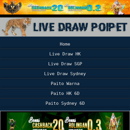
Home
Live Draw HK
Live Draw SGP
Live Draw Sydney
Paito Warna
Paito HK 6D
Paito Sydney 6D