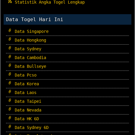
Statistik Angka Togel Lengkap
Data Togel Hari Ini
Data Singapore
Data Hongkong
Data Sydney
Data Cambodia
Data Bullseye
Data Pcso
Data Korea
Data Laos
Data Taipei
Data Nevada
Data HK 6D
Data Sydney 6D