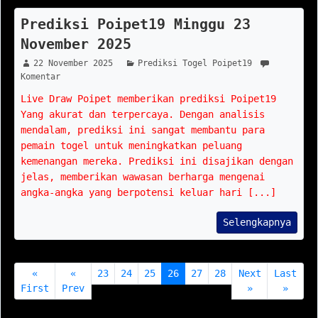
Prediksi Poipet19 Minggu 23
November 2025
22 November 2025
Prediksi Togel Poipet19
Komentar
Live Draw Poipet memberikan prediksi Poipet19
Yang akurat dan terpercaya. Dengan analisis
mendalam, prediksi ini sangat membantu para
pemain togel untuk meningkatkan peluang
kemenangan mereka. Prediksi ini disajikan dengan
jelas, memberikan wawasan berharga mengenai
angka-angka yang berpotensi keluar hari [...]
Selengkapnya
«
«
23
24
25
26
27
28
Next
Last
First
Prev
»
»