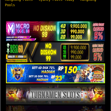
Pools