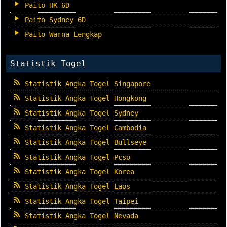
Paito HK 6D
Paito Sydney 6D
Paito Warna Lengkap
Statistik Togel
Statistik Angka Togel Singapore
Statistik Angka Togel Hongkong
Statistik Angka Togel Sydney
Statistik Angka Togel Cambodia
Statistik Angka Togel Bullseye
Statistik Angka Togel Pcso
Statistik Angka Togel Korea
Statistik Angka Togel Laos
Statistik Angka Togel Taipei
Statistik Angka Togel Nevada