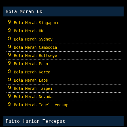
Bola Merah 6D
Bola Merah Singapore
Bola Merah HK
Bola Merah Sydney
Bola Merah Cambodia
Bola Merah Bullseye
Bola Merah Pcso
Bola Merah Korea
Bola Merah Laos
Bola Merah Taipei
Bola Merah Nevada
Bola Merah Togel Lengkap
Paito Harian Tercepat