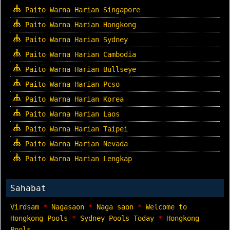
Paito Warna Harian Singapore
Paito Warna Harian Hongkong
Paito Warna Harian Sydney
Paito Warna Harian Cambodia
Paito Warna Harian Bullseye
Paito Warna Harian Pcso
Paito Warna Harian Korea
Paito Warna Harian Laos
Paito Warna Harian Taipei
Paito Warna Harian Nevada
Paito Warna Harian Lengkap
Sahabat
Virdsam
*
Nagasaon
*
Naga saon
*
Welcome to
Hongkong Pools
*
Sydney Pools Today
*
Hongkong
Pools