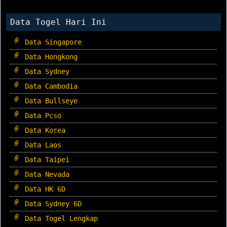
Data Togel Hari Ini
Data Singapore
Data Hongkong
Data Sydney
Data Cambodia
Data Bullseye
Data Pcso
Data Korea
Data Laos
Data Taipei
Data Nevada
Data HK 6D
Data Sydney 6D
Data Togel Lengkap