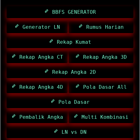
BBFS GENERATOR
Generator LN
Rumus Harian
Rekap Kumat
Rekap Angka CT
Rekap Angka 3D
Rekap Angka 2D
Rekap Angka 4D
Pola Dasar All
Pola Dasar
Pembalik Angka
Multi Kombinasi
LN vs DN