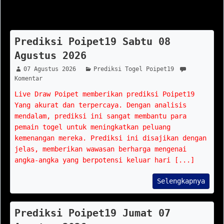
Prediksi Togel Poipet19
Prediksi Poipet19 Sabtu 08
Agustus 2026
07 Agustus 2026
Prediksi Togel Poipet19
Komentar
Live Draw Poipet memberikan prediksi Poipet19
Yang akurat dan terpercaya. Dengan analisis
mendalam, prediksi ini sangat membantu para
pemain togel untuk meningkatkan peluang
kemenangan mereka. Prediksi ini disajikan dengan
jelas, memberikan wawasan berharga mengenai
angka-angka yang berpotensi keluar hari [...]
Selengkapnya
Prediksi Poipet19 Jumat 07