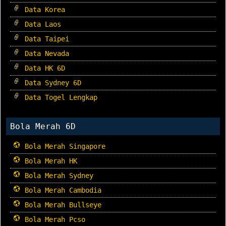
Data Korea
Data Laos
Data Taipei
Data Nevada
Data HK 6D
Data Sydney 6D
Data Togel Lengkap
Bola Merah 6D
Bola Merah Singapore
Bola Merah HK
Bola Merah Sydney
Bola Merah Cambodia
Bola Merah Bullseye
Bola Merah Pcso