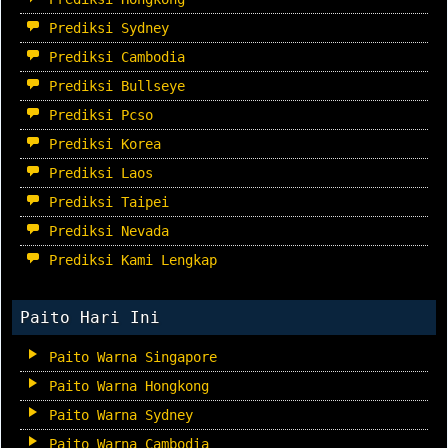
Prediksi Sydney
Prediksi Cambodia
Prediksi Bullseye
Prediksi Pcso
Prediksi Korea
Prediksi Laos
Prediksi Taipei
Prediksi Nevada
Prediksi Kami Lengkap
Paito Hari Ini
Paito Warna Singapore
Paito Warna Hongkong
Paito Warna Sydney
Paito Warna Cambodia