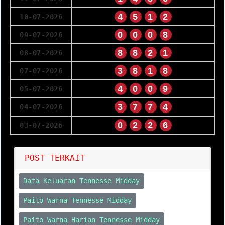
4
5
1
2
10-07-2026
0
0
0
8
09-07-2026
8
8
2
1
08-07-2026
3
8
1
8
07-07-2026
4
0
0
9
05-07-2026
3
7
7
4
04-07-2026
0
2
2
6
03-07-2026
POST TERKAIT
Data Keluaran Tennesse Midday
Paito Warna Tennesse Midday
Paito Warna Harian Tennesse Midday