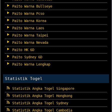
Paito Warna Bullseye
Paito Warna Pcso
Paito Warna Korea
Paito Warna Laos
Paito Warna Taipei
Paito Warna Nevada
Paito HK 6D
Paito Sydney 6D
Paito Warna Lengkap
Statistik Togel
Statistik Angka Togel Singapore
Statistik Angka Togel Hongkong
Statistik Angka Togel Sydney
Statistik Angka Togel Cambodia