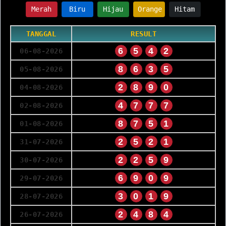
Merah
Biru
Hijau
Orange
Hitam
TANGGAL
RESULT
6
5
4
2
06-08-2026
8
6
3
5
05-08-2026
2
8
9
0
04-08-2026
4
7
7
7
02-08-2026
8
7
5
1
01-08-2026
2
5
2
1
31-07-2026
2
2
5
9
30-07-2026
6
9
0
9
29-07-2026
3
0
1
9
28-07-2026
2
4
8
4
26-07-2026