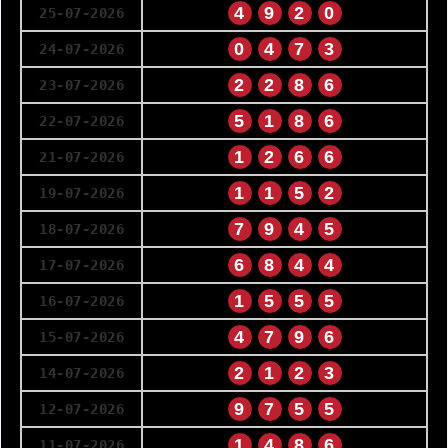
4
9
2
0
25-07-2026
0
4
7
3
24-07-2026
2
2
8
6
23-07-2026
5
1
8
6
22-07-2026
1
2
6
6
21-07-2026
1
1
5
2
19-07-2026
7
9
4
5
18-07-2026
6
8
4
4
17-07-2026
1
5
5
5
16-07-2026
4
7
9
6
15-07-2026
2
1
2
3
14-07-2026
9
7
5
5
12-07-2026
1
4
8
6
11-07-2026