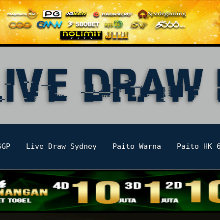
SGP
Live Draw Sydney
Paito Warna
Paito HK 