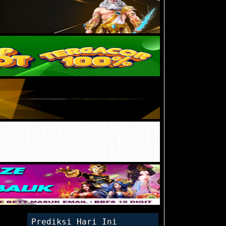
Prediksi Hari Ini