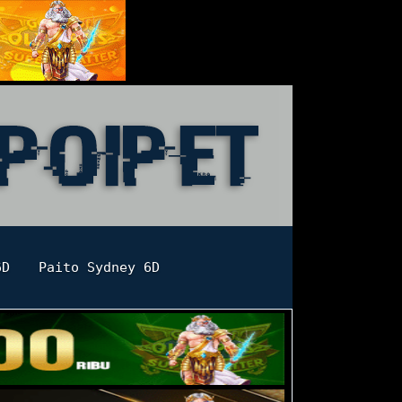
6D
Paito Sydney 6D