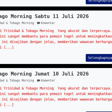
Selengkapnya
ago Morning Sabtu 11 Juli 2026
dad & Tobago Morning
Komentar
si Trinidad & Tobago Morning Yang akurat dan terpercaya.
ini sangat membantu para pemain togel untuk meningkatkan
 ini disajikan dengan jelas, memberikan wawasan berharga
i [...]
Selengkapnya
ago Morning Jumat 10 Juli 2026
dad & Tobago Morning
Komentar
si Trinidad & Tobago Morning Yang akurat dan terpercaya.
ini sangat membantu para pemain togel untuk meningkatkan
 ini disajikan dengan jelas, memberikan wawasan berharga
i [...]