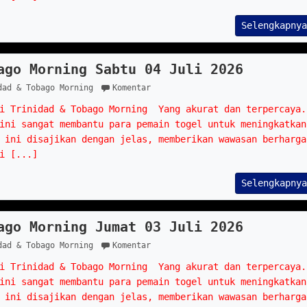
Selengkapnya
ago Morning Sabtu 04 Juli 2026
dad & Tobago Morning
Komentar
si Trinidad & Tobago Morning Yang akurat dan terpercaya.
ini sangat membantu para pemain togel untuk meningkatkan
 ini disajikan dengan jelas, memberikan wawasan berharga
i [...]
Selengkapnya
ago Morning Jumat 03 Juli 2026
dad & Tobago Morning
Komentar
si Trinidad & Tobago Morning Yang akurat dan terpercaya.
ini sangat membantu para pemain togel untuk meningkatkan
 ini disajikan dengan jelas, memberikan wawasan berharga