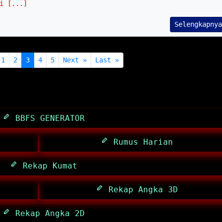
i [...]
Selengkapnya
1
2
3
4
5
Next »
Last »
BBFS GENERATOR
Rumus Harian
Rekap Kumat
Rekap Angka 3D
Rekap Angka 2D