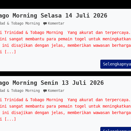
d & Tobago Morning
ago Morning Selasa 14 Juli 2026
dad & Tobago Morning
Komentar
si Trinidad & Tobago Morning Yang akurat dan terpercaya.
ini sangat membantu para pemain togel untuk meningkatkan
 ini disajikan dengan jelas, memberikan wawasan berharga
i [...]
Selengkapnya
ago Morning Senin 13 Juli 2026
dad & Tobago Morning
Komentar
si Trinidad & Tobago Morning Yang akurat dan terpercaya.
ini sangat membantu para pemain togel untuk meningkatkan
 ini disajikan dengan jelas, memberikan wawasan berharga
i [...]