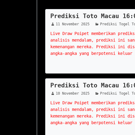
Prediksi Togel Toto Ma
Prediksi Toto Macau 16:
11 November 2025
Prediksi Togel T
Live Draw Poipet memberikan predik
analisis mendalam, prediksi ini san
kemenangan mereka. Prediksi ini dis
angka-angka yang berpotensi keluar 
Prediksi Toto Macau 16:
10 November 2025
Prediksi Togel T
Live Draw Poipet memberikan predik
analisis mendalam, prediksi ini san
kemenangan mereka. Prediksi ini dis
angka-angka yang berpotensi keluar 