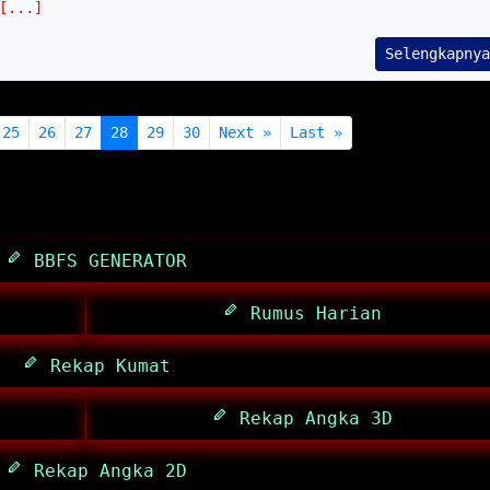
[...]
Selengkapnya
25
26
27
28
29
30
Next »
Last »
BBFS GENERATOR
Rumus Harian
Rekap Kumat
Rekap Angka 3D
Rekap Angka 2D