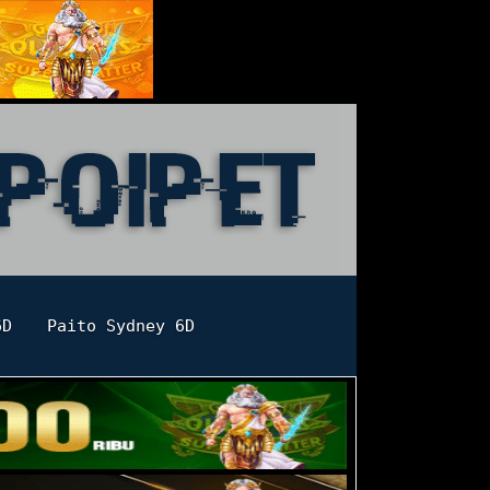
6D
Paito Sydney 6D