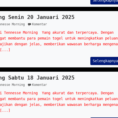
Selengkapnya
ng Senin 20 Januari 2025
nnesse Morning
Komentar
si Tennesse Morning Yang akurat dan terpercaya. Dengan
gat membantu para pemain togel untuk meningkatkan peluan
ajikan dengan jelas, memberikan wawasan berharga mengena
[...]
Selengkapnya
ng Sabtu 18 Januari 2025
nnesse Morning
Komentar
si Tennesse Morning Yang akurat dan terpercaya. Dengan
gat membantu para pemain togel untuk meningkatkan peluan
ajikan dengan jelas, memberikan wawasan berharga mengena
[...]