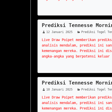
Prediksi Tennesse Morni
12 Januari 2025
Prediksi Togel Te
Live Draw Poipet memberikan predik
analisis mendalam, prediksi ini san
kemenangan mereka. Prediksi ini dis
angka-angka yang berpotensi keluar 
Prediksi Tennesse Morni
10 Januari 2025
Prediksi Togel Te
Live Draw Poipet memberikan predik
analisis mendalam, prediksi ini san
kemenangan mereka. Prediksi ini dis