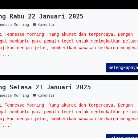
e Morning
ng Rabu 22 Januari 2025
nnesse Morning
Komentar
si Tennesse Morning Yang akurat dan terpercaya. Dengan
gat membantu para pemain togel untuk meningkatkan peluan
ajikan dengan jelas, memberikan wawasan berharga mengena
[...]
Selengkapnya
ng Selasa 21 Januari 2025
nnesse Morning
Komentar
si Tennesse Morning Yang akurat dan terpercaya. Dengan
gat membantu para pemain togel untuk meningkatkan peluan
ajikan dengan jelas, memberikan wawasan berharga mengena
[...]