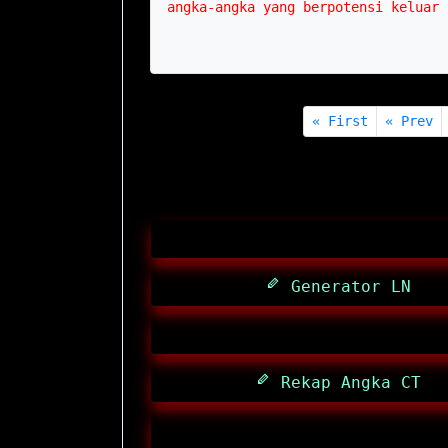
angka-angka yang berpotensi keluar 
« First
« Prev
Generator LN
Rekap Angka CT