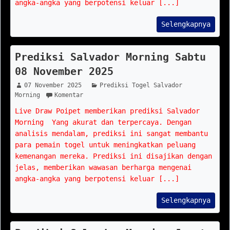
angka-angka yang berpotensi keluar [...]
Selengkapnya
Prediksi Salvador Morning Sabtu
08 November 2025
07 November 2025
Prediksi Togel Salvador
Morning
Komentar
Live Draw Poipet memberikan prediksi Salvador
Morning Yang akurat dan terpercaya. Dengan
analisis mendalam, prediksi ini sangat membantu
para pemain togel untuk meningkatkan peluang
kemenangan mereka. Prediksi ini disajikan dengan
jelas, memberikan wawasan berharga mengenai
angka-angka yang berpotensi keluar [...]
Selengkapnya