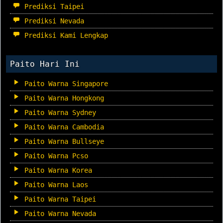
Prediksi Taipei
Prediksi Nevada
Prediksi Kami Lengkap
Paito Hari Ini
Paito Warna Singapore
Paito Warna Hongkong
Paito Warna Sydney
Paito Warna Cambodia
Paito Warna Bullseye
Paito Warna Pcso
Paito Warna Korea
Paito Warna Laos
Paito Warna Taipei
Paito Warna Nevada