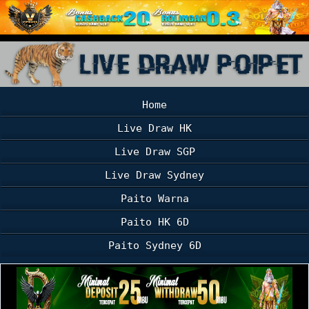
Home
Live Draw HK
Live Draw SGP
Live Draw Sydney
Paito Warna
Paito HK 6D
Paito Sydney 6D