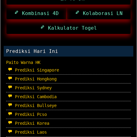
Kombinasi 4D
Kolaborasi LN
Kalkulator Togel
Prediksi Hari Ini
Paito Warna HK
Prediksi Singapore
Prediksi Hongkong
Prediksi Sydney
Prediksi Cambodia
Prediksi Bullseye
Prediksi Pcso
Prediksi Korea
Prediksi Laos