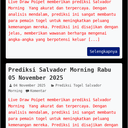
Live Draw Poipet memberikan prediksi Salvador
Morning Yang akurat dan terpercaya. Dengan
analisis mendalam, prediksi ini sangat membantu
para pemain togel untuk meningkatkan peluang
kemenangan mereka. Prediksi ini disajikan dengan
jelas, memberikan wawasan berharga mengenai
angka-angka yang berpotensi keluar [...]
Selengkapnya
Prediksi Salvador Morning Rabu
05 November 2025
04 November 2025
Prediksi Togel Salvador
Morning
Komentar
Live Draw Poipet memberikan prediksi Salvador
Morning Yang akurat dan terpercaya. Dengan
analisis mendalam, prediksi ini sangat membantu
para pemain togel untuk meningkatkan peluang
kemenangan mereka. Prediksi ini disajikan dengan