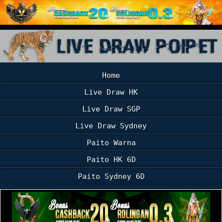
Home
Live Draw HK
Live Draw SGP
Live Draw Sydney
Paito Warna
Paito HK 6D
Paito Sydney 6D