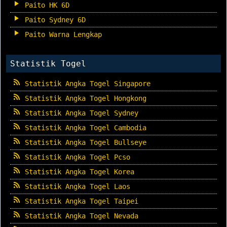
Paito HK 6D
Paito Sydney 6D
Paito Warna Lengkap
Statistik Togel
Statistik Angka Togel Singapore
Statistik Angka Togel Hongkong
Statistik Angka Togel Sydney
Statistik Angka Togel Cambodia
Statistik Angka Togel Bullseye
Statistik Angka Togel Pcso
Statistik Angka Togel Korea
Statistik Angka Togel Laos
Statistik Angka Togel Taipei
Statistik Angka Togel Nevada