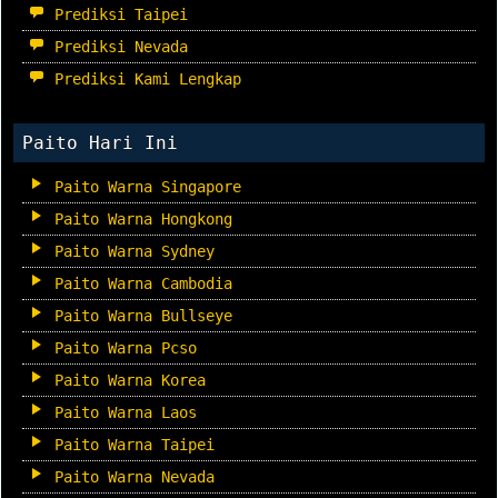
Prediksi Taipei
Prediksi Nevada
Prediksi Kami Lengkap
Paito Hari Ini
Paito Warna Singapore
Paito Warna Hongkong
Paito Warna Sydney
Paito Warna Cambodia
Paito Warna Bullseye
Paito Warna Pcso
Paito Warna Korea
Paito Warna Laos
Paito Warna Taipei
Paito Warna Nevada