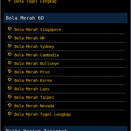
Data Togel Lengkap
Bola Merah 6D
Bola Merah Singapore
Bola Merah HK
Bola Merah Sydney
Bola Merah Cambodia
Bola Merah Bullseye
Bola Merah Pcso
Bola Merah Korea
Bola Merah Laos
Bola Merah Taipei
Bola Merah Nevada
Bola Merah Togel Lengkap